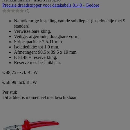
van
Precisie draadstripper voor datakabels 8148 - Gedore
de
(0)
5
0.0
sterren.
van
Nauwkeurige instelling van de snijdiepte: (instelwieltje met 9
de
standen).
5
Verwisselbare kling.
sterren.
Veilige, afgeronde, draagbare vorm.
Stripcapaciteit: 2,5-11 mm.
Isolatiedikte: tot 1,0 mm.
Afmetingen: 90,5 x 39,5 x 19 mm.
E-8148 = reserve kling.
Reserve mes beschikbaar.
€ 48,75
excl. BTW
€ 58,99 incl. BTW
Per stuk
Dit artikel is momenteel niet beschikbaar