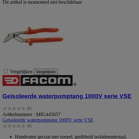
Dit artikel is momenteel niet beschikbaar
Vergelijken
Vergelijken
Geïsoleerde waterpomptang 1000V serie VSE
(0)
0.0
Artikelnummer : MIG445657
van
Geïsoleerde waterpomptang 1000V serie VSE
de
(0)
5
0.0
sterren.
van
Handvaten gecoat met soepel, geribbeld isolatiemateriaal.