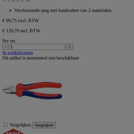
sterren.
0.0
van
Verchroomde tang met handvatten van 2 materialen.
de
5
€ 99,75
excl. BTW
sterren.
€ 120,70 incl. BTW
Per set
-
+
In winkelwagen
Dit artikel is momenteel niet beschikbaar
Vergelijken
Vergelijken