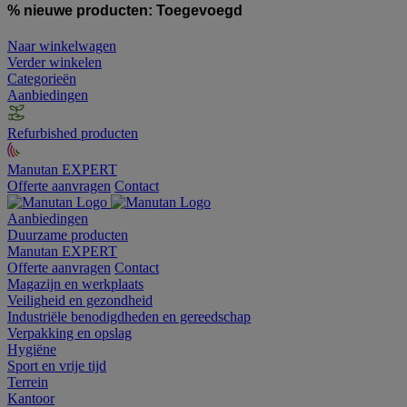
% nieuwe producten:
Toegevoegd
Naar winkelwagen
Verder winkelen
Categorieën
Aanbiedingen
Refurbished producten
Manutan EXPERT
Offerte aanvragen
Contact
Aanbiedingen
Duurzame producten
Manutan EXPERT
Offerte aanvragen
Contact
Magazijn en werkplaats
Veiligheid en gezondheid
Industriële benodigdheden en gereedschap
Verpakking en opslag
Hygiëne
Sport en vrije tijd
Terrein
Kantoor