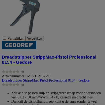
Vergelijken
Vergelijken
Draadstripper StrippMax-Pistol Professional
8154 - Gedore
(0)
0.0
Artikelnummer : MIG112137791
van
Draadstripper StrippMax-Pistol Professional 8154 - Gedore
de
(0)
5
0.0
sterren.
van
Zelf aan te passen snij- en stripgereedschap voor doorsneden
de
van 0,02 - 10 mm²/AWG 34 - 8, cassette met recht mes.
5
Dankzij de pistoolhandgreep kunt u de tang zonder te veel
sterren.