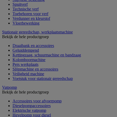
Spuitverf
Technische verf
Toebehoren voor verf
Verdunner en kleurstof
Vloerbewerking
Stationair gereedschap, werkplaatsmachine
Bekijk de hele productgroep
Draaibank en accessoires
Geluiddempend
Kettingzaag, schuurmachine en bandzaag
Kolomboormachine
Pers werkplaats
Slijpmachine en accessoires
Veiligheid machine
Voetstuk voor stationair gereedschap
Vatpomp
Bekijk de hele productgroep
Accessoires voor afvoerpomp
Dieselpompaccessoires
Elektrische vatpomp
Hevelpomp voor diesel