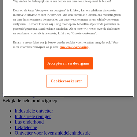
Haak en schroefoog
Wij vinden het belangrijk om u een bezoek aan onze website op maat te bieden!
Hang- en sluitwerk
Door op de knop "Accepteren en doorgaan" te klikken, kan ons platform via cookies
Ketting en trekkoord
informatie uitwisselen met uw browser. Met deze informatie kunnen ons marketingteam
Moer
en onze internetpartners de prestaties van onze website meten en uw winkelvoorkeuren
Nagel en blindklinktang
analyseren. Hierdoor kunnen wij u nog meer op uw behoeften afgestemde producten en
Plug en pin
passende/gepersonaliseerd reclame aanbieden. Als u meer wilt weten over de doeleinden
en voorkeuren voor elk type cookie, klikt u op "Cookievoorkeuren".
Punten, spijkers en nieten
Regelvoet
En als je ervoor kiest om je bezoek zonder cookies voort te zetten, mag dat ook! Voor
Ring
meer informatie verwijzen we je naar
onze cookieverklaring.
Scharnier
Scharnierpen, -strip en geheng
Schroef
Accepteren en doorgaan
Slot
Sluitknop en handgreep
Spie, pen en klem
Cookievoorkeuren
Trildempend
Industrieel reinigen en ontvetten
Bekijk de hele productgroep
Industriële ontvetter
Industriële reiniger
Las onderhoud
Lekdetectie
Ontvetter voor levensmiddelenindustrie