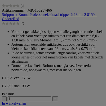
(0)
0.0
Artikelnummer : MIG105257466
van
Strippmax-Round Professionele draadstripper 6-13 mm2 8159 -
de
GedoreRed
5
(0)
sterren.
0.0
van
Voor het gemakkelijk strippen van alle gangbare ronde kabels
de
en kabels voor vochtige ruimtes met een diameter van 6,0 -
5
13,0 mm (bijv. NYM-kabel 3 x 1,5 mm² tot 5 x 2,5 mm²)
sterren.
Automatisch geregelde snijdiepte, dus ook geschikt voor
kleinere kabeldiameters vanaf 6 mm, zoals 3 x 0,75 mm²
In de behuizing geïntegreerde lengteaanslag voor eventuele
kleine series of voor het samenstellen van kabels met dezelfde
afstelmaten
Duurzame kwaliteit. Robuust, met glasvezel versterkt
polyamide, hoogwaardig messtaal uit Solingen
€ 19,79
excl. BTW
€ 23,95 incl. BTW
Per stuk
-
+
In winkelwagen