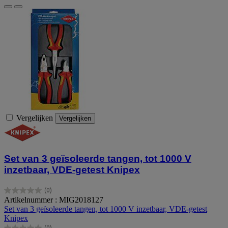
Vergelijken
Vergelijken
Set van 3 geïsoleerde tangen, tot 1000 V
inzetbaar, VDE-getest Knipex
(0)
0.0
Artikelnummer : MIG2018127
van
Set van 3 geïsoleerde tangen, tot 1000 V inzetbaar, VDE-getest
de
Knipex
5
(0)