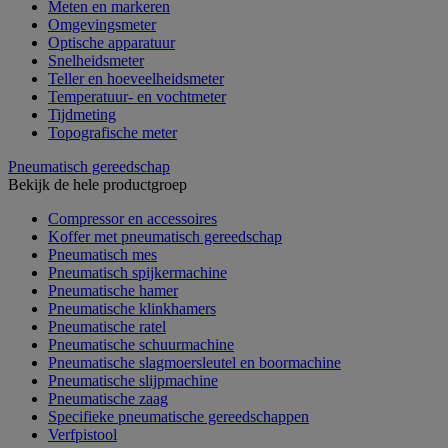
Meten en markeren
Omgevingsmeter
Optische apparatuur
Snelheidsmeter
Teller en hoeveelheidsmeter
Temperatuur- en vochtmeter
Tijdmeting
Topografische meter
Pneumatisch gereedschap
Bekijk de hele productgroep
Compressor en accessoires
Koffer met pneumatisch gereedschap
Pneumatisch mes
Pneumatisch spijkermachine
Pneumatische hamer
Pneumatische klinkhamers
Pneumatische ratel
Pneumatische schuurmachine
Pneumatische slagmoersleutel en boormachine
Pneumatische slijpmachine
Pneumatische zaag
Specifieke pneumatische gereedschappen
Verfpistool