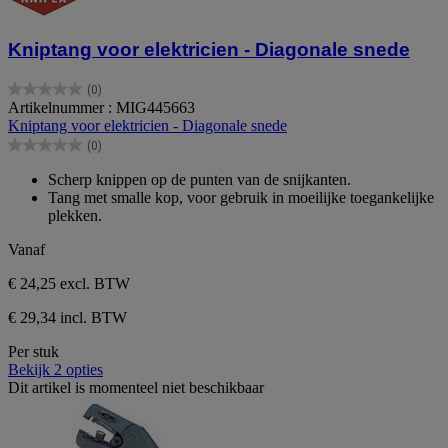
Kniptang voor elektricien - Diagonale snede
(0)
0.0
Artikelnummer : MIG445663
van
Kniptang voor elektricien - Diagonale snede
de
(0)
5
0.0
sterren.
van
Scherp knippen op de punten van de snijkanten.
de
Tang met smalle kop, voor gebruik in moeilijke toegankelijke
5
plekken.
sterren.
Vanaf
€ 24,25
excl. BTW
€ 29,34 incl. BTW
Per stuk
Bekijk 2 opties
Dit artikel is momenteel niet beschikbaar