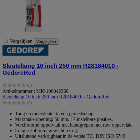
Vergelijken
Vergelijken
Sleuteltang 10 inch 250 mm R28184010 -
GedoreRed
(0)
0.0
Artikelnummer : MIG106842366
van
Sleuteltang 10 inch 250 mm R28184010 - GedoreRed
de
(0)
5
0.0
sterren.
van
Tang en moersleutel in één gereedschap.
de
Maximale opening: 50 mm. 17 instelbare posities.
5
Verchroomd oppervlak met handgrepen met ruw oppervlak.
sterren.
Lengte 250 mm, gewicht 535 g.
Uitsluitend verkrijgbaar in de versie TC. DIN ISO 5743.