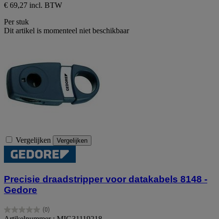
€ 69,27 incl. BTW
Per stuk
Dit artikel is momenteel niet beschikbaar
Vergelijken
Vergelijken
Precisie draadstripper voor datakabels 8148 -
Gedore
(0)
0.0
Artikelnummer : MIG31119218