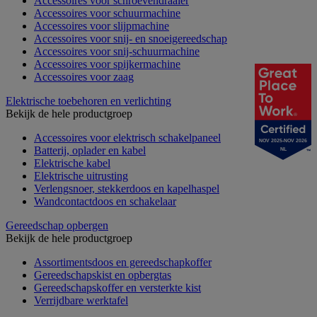
Accessoires voor schroevendraaier
Accessoires voor schuurmachine
Accessoires voor slijpmachine
Accessoires voor snij- en snoeigereedschap
Accessoires voor snij-schuurmachine
Accessoires voor spijkermachine
Accessoires voor zaag
Elektrische toebehoren en verlichting
Bekijk de hele productgroep
Accessoires voor elektrisch schakelpaneel
NOV 2025-NOV 2026
Batterij, oplader en kabel
NL
Elektrische kabel
Elektrische uitrusting
Verlengsnoer, stekkerdoos en kapelhaspel
Wandcontactdoos en schakelaar
Gereedschap opbergen
Bekijk de hele productgroep
Assortimentsdoos en gereedschapkoffer
Gereedschapskist en opbergtas
Gereedschapskoffer en versterkte kist
Verrijdbare werktafel