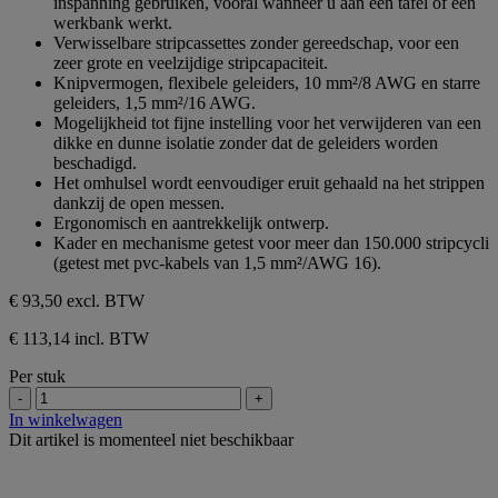
inspanning gebruiken, vooral wanneer u aan een tafel of een
werkbank werkt.
Verwisselbare stripcassettes zonder gereedschap, voor een
zeer grote en veelzijdige stripcapaciteit.
Knipvermogen, flexibele geleiders, 10 mm²/8 AWG en starre
geleiders, 1,5 mm²/16 AWG.
Mogelijkheid tot fijne instelling voor het verwijderen van een
dikke en dunne isolatie zonder dat de geleiders worden
beschadigd.
Het omhulsel wordt eenvoudiger eruit gehaald na het strippen
dankzij de open messen.
Ergonomisch en aantrekkelijk ontwerp.
Kader en mechanisme getest voor meer dan 150.000 stripcycli
(getest met pvc-kabels van 1,5 mm²/AWG 16).
€ 93,50
excl. BTW
€ 113,14 incl. BTW
Per stuk
-
+
In winkelwagen
Dit artikel is momenteel niet beschikbaar