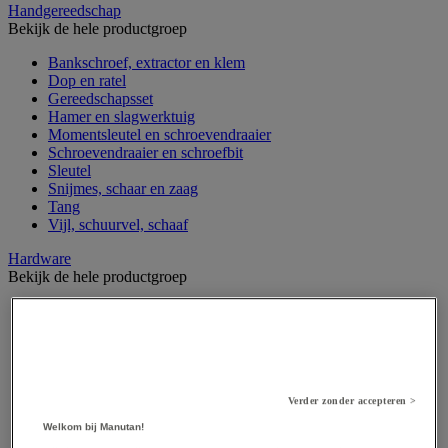
Handgereedschap
Bekijk de hele productgroep
Bankschroef, extractor en klem
Dop en ratel
Gereedschapsset
Hamer en slagwerktuig
Momentsleutel en schroevendraaier
Schroevendraaier en schroefbit
Sleutel
Snijmes, schaar en zaag
Tang
Vijl, schuurvel, schaaf
Hardware
Bekijk de hele productgroep
Beslag voor deuren, vensters en poorten
Bevestigingsmagneet
Bout
Brievenbus
Deur-, raam- en meubelgrepen
Dichting en borgringen
Verder zonder accepteren >
Dop, inzetstuk, veer en verbindingsdraad
Welkom bij Manutan!
Draadstift