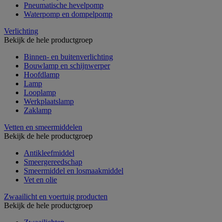
Pneumatische hevelpomp
Waterpomp en dompelpomp
Verlichting
Bekijk de hele productgroep
Binnen- en buitenverlichting
Bouwlamp en schijnwerper
Hoofdlamp
Lamp
Looplamp
Werkplaatslamp
Zaklamp
Vetten en smeermiddelen
Bekijk de hele productgroep
Antikleefmiddel
Smeergereedschap
Smeermiddel en losmaakmiddel
Vet en olie
Zwaailicht en voertuig producten
Bekijk de hele productgroep