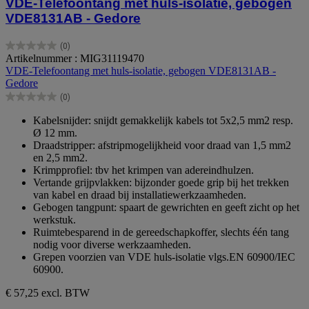
VDE-Telefoontang met huls-isolatie, gebogen
VDE8131AB - Gedore
(0)
0.0
Artikelnummer : MIG31119470
van
VDE-Telefoontang met huls-isolatie, gebogen VDE8131AB -
de
Gedore
5
(0)
sterren.
0.0
van
Kabelsnijder: snijdt gemakkelijk kabels tot 5x2,5 mm2 resp.
de
Ø 12 mm.
5
Draadstripper: afstripmogelijkheid voor draad van 1,5 mm2
sterren.
en 2,5 mm2.
Krimpprofiel: tbv het krimpen van adereindhulzen.
Vertande grijpvlakken: bijzonder goede grip bij het trekken
van kabel en draad bij installatiewerkzaamheden.
Gebogen tangpunt: spaart de gewrichten en geeft zicht op het
werkstuk.
Ruimtebesparend in de gereedschapkoffer, slechts één tang
nodig voor diverse werkzaamheden.
Grepen voorzien van VDE huls-isolatie vlgs.EN 60900/IEC
60900.
€ 57,25
excl. BTW