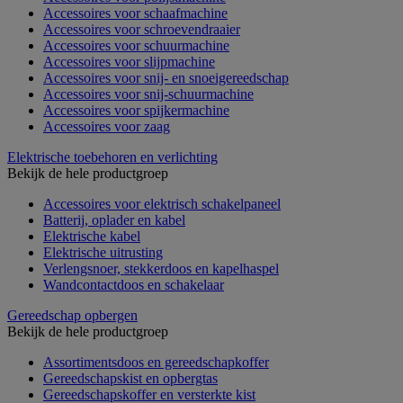
Accessoires voor schaafmachine
Accessoires voor schroevendraaier
Accessoires voor schuurmachine
Accessoires voor slijpmachine
Accessoires voor snij- en snoeigereedschap
Accessoires voor snij-schuurmachine
Accessoires voor spijkermachine
Accessoires voor zaag
Elektrische toebehoren en verlichting
Bekijk de hele productgroep
Accessoires voor elektrisch schakelpaneel
Batterij, oplader en kabel
Elektrische kabel
Elektrische uitrusting
Verlengsnoer, stekkerdoos en kapelhaspel
Wandcontactdoos en schakelaar
Gereedschap opbergen
Bekijk de hele productgroep
Assortimentsdoos en gereedschapkoffer
Gereedschapskist en opbergtas
Gereedschapskoffer en versterkte kist