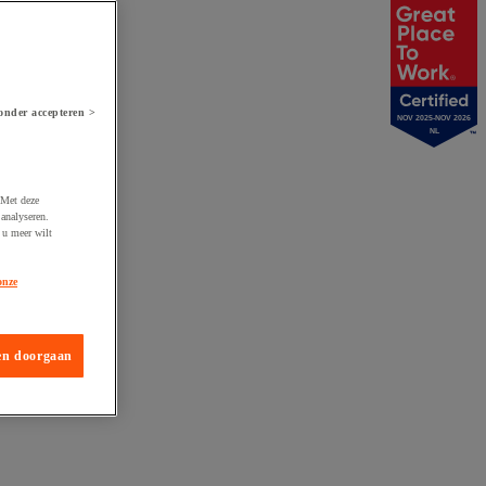
onder accepteren >
NOV 2025-NOV 2026
NL
 Met deze
analyseren.
 u meer wilt
onze
en doorgaan