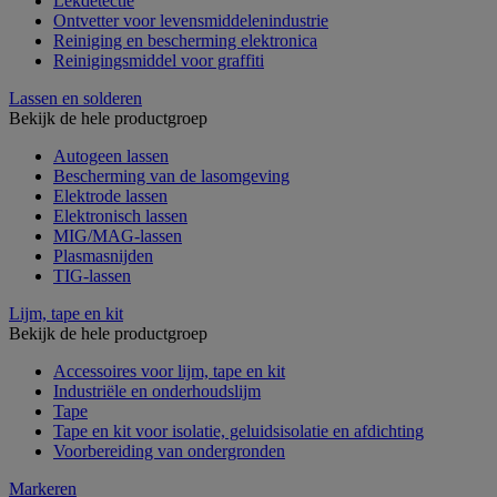
Lekdetectie
Ontvetter voor levensmiddelenindustrie
Reiniging en bescherming elektronica
Reinigingsmiddel voor graffiti
Lassen en solderen
Bekijk de hele productgroep
Autogeen lassen
Bescherming van de lasomgeving
Elektrode lassen
Elektronisch lassen
MIG/MAG-lassen
Plasmasnijden
TIG-lassen
Lijm, tape en kit
Bekijk de hele productgroep
Accessoires voor lijm, tape en kit
Industriële en onderhoudslijm
Tape
Tape en kit voor isolatie, geluidsisolatie en afdichting
Voorbereiding van ondergronden
Markeren