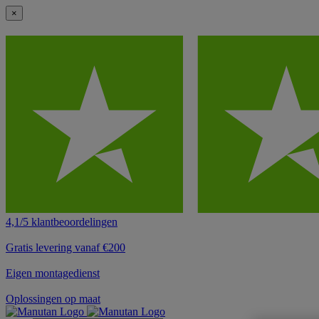
×
4,1/5 klantbeoordelingen
Gratis levering vanaf €200
Eigen montagedienst
Oplossingen op maat