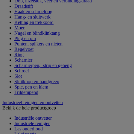
Dop, inzetstuk, veer en verbindingsdraad
Draadstift
Haak en schroefoog
Hang- en sluitwerk
Ketting en trekkoord
Moer
Nagel en blindklinktang
Plug en pin
Punten, spijkers en nieten
Regelvoet
Ring
Scharnier
Scharnierpen, -strip en geheng
Schroef
Slot
Sluitknop en handgreep
Spie, pen en klem
Trildempend
Industrieel reinigen en ontvetten
Bekijk de hele productgroep
Industriële ontvetter
Industriële reiniger
Las onderhoud