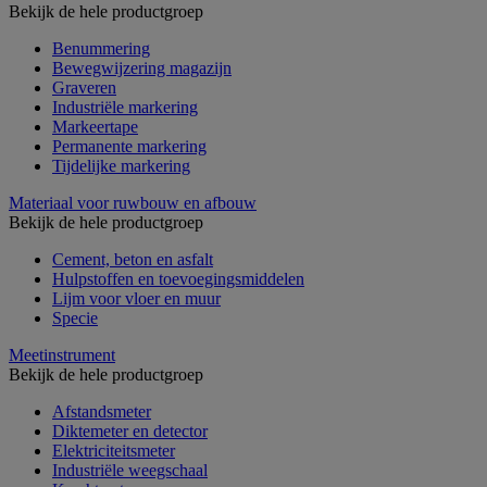
Bekijk de hele productgroep
Benummering
Bewegwijzering magazijn
Graveren
Industriële markering
Markeertape
Permanente markering
Tijdelijke markering
Materiaal voor ruwbouw en afbouw
Bekijk de hele productgroep
Cement, beton en asfalt
Hulpstoffen en toevoegingsmiddelen
Lijm voor vloer en muur
Specie
Meetinstrument
Bekijk de hele productgroep
Afstandsmeter
Diktemeter en detector
Elektriciteitsmeter
Industriële weegschaal