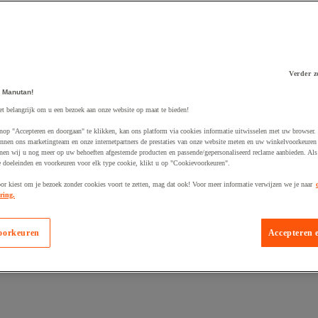
Verder z
 winkelwagen
 Manutan!
et belangrijk om u een bezoek aan onze website op maat te bieden!
nop "Accepteren en doorgaan" te klikken, kan ons platform via cookies informatie uitwisselen met uw browser.
nnen ons marketingteam en onze internetpartners de prestaties van onze website meten en uw winkelvoorkeuren 
nen wij u nog meer op uw behoeften afgestemde producten en passende/gepersonaliseerd reclame aanbieden. Als
 doeleinden en voorkeuren voor elk type cookie, klikt u op "Cookievoorkeuren".
oor kiest om je bezoek zonder cookies voort te zetten, mag dat ook! Voor meer informatie verwijzen we je naar
ring.
oorkeuren
Accepteren 