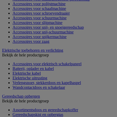
Accessoires voor polijstmachine
Accessoires voor schaafmachine
Accessoires voor schroevendraaier
Accessoires voor schuurmachine
Accessoires voor slijpmachine
Accessoires voor snij- en snoeigereedschap
Accessoires voor snij-schuurmachine
Accessoires voor spijkermachine
Accessoires voor zaag
Elektrische toebehoren en verlichting
Bekijk de hele productgroep
Accessoires voor elektrisch schakelpaneel
Batterij, oplader en kabel
Elektrische kabel
Elektrische uitrusting
Verlengsnoer, stekkerdoos en kapelhaspel
Wandcontactdoos en schakelaar
Gereedschap opbergen
Bekijk de hele productgroep
Assortimentsdoos en gereedschapkoffer
Gereedschapskist en opbergtas