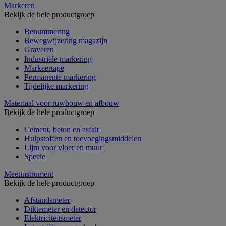
Markeren
Bekijk de hele productgroep
Benummering
Bewegwijzering magazijn
Graveren
Industriële markering
Markeertape
Permanente markering
Tijdelijke markering
Materiaal voor ruwbouw en afbouw
Bekijk de hele productgroep
Cement, beton en asfalt
Hulpstoffen en toevoegingsmiddelen
Lijm voor vloer en muur
Specie
Meetinstrument
Bekijk de hele productgroep
Afstandsmeter
Diktemeter en detector
Elektriciteitsmeter