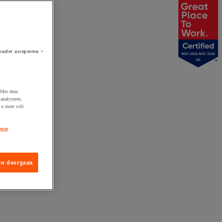
onder accepteren >
NOV 2025-NOV 2026
NL
 Met deze
analyseren.
 u meer wilt
onze
en doorgaan