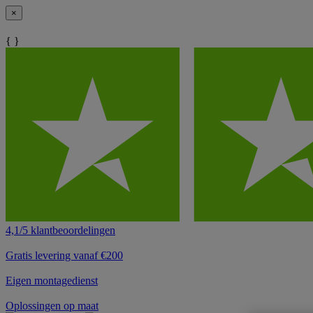
×
{ }
4,1/5 klantbeoordelingen
Gratis levering vanaf €200
Eigen montagedienst
Oplossingen op maat