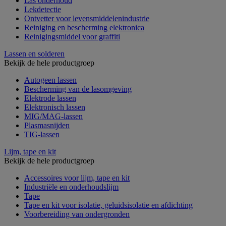
Las onderhoud
Lekdetectie
Ontvetter voor levensmiddelenindustrie
Reiniging en bescherming elektronica
Reinigingsmiddel voor graffiti
Lassen en solderen
Bekijk de hele productgroep
Autogeen lassen
Bescherming van de lasomgeving
Elektrode lassen
Elektronisch lassen
MIG/MAG-lassen
Plasmasnijden
TIG-lassen
Lijm, tape en kit
Bekijk de hele productgroep
Accessoires voor lijm, tape en kit
Industriële en onderhoudslijm
Tape
Tape en kit voor isolatie, geluidsisolatie en afdichting
Voorbereiding van ondergronden