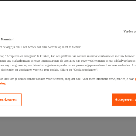
Verder z
 Manutan!
 winkelwagen
et belangrijk om u een bezoek aan onze website op maat te bieden!
nop "Accepteren en doorgaan" te klikken, kan ons platform via cookies informatie uitwisselen met uw browser.
nnen ons marketingteam en onze internetpartners de prestaties van onze website meten en uw winkelvoorkeuren 
nen wij u nog meer op uw behoeften afgestemde producten en passende/gepersonaliseerd reclame aanbieden. Als
 doeleinden en voorkeuren voor elk type cookie, klikt u op "Cookievoorkeuren".
oor kiest om je bezoek zonder cookies voort te zetten, mag dat ook! Voor meer informatie verwijzen we je naar
ring.
oorkeuren
Accepteren 