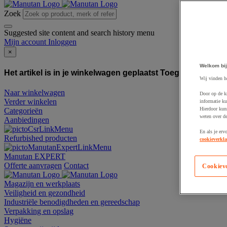
Zoek
Suggested site content and search history menu
Mijn account
Inloggen
×
Welkom bij
Het artikel is in je winkelwagen geplaatst
Toegevoegd aan
Wij vinden h
Naar winkelwagen
Door op de k
Verder winkelen
informatie ku
Hierdoor kun
Categorieën
weten over de
Aanbiedingen
En als je erv
Refurbished producten
cookieverkla
Manutan EXPERT
Offerte aanvragen
Contact
Cookiev
Magazijn en werkplaats
Veiligheid en gezondheid
Industriële benodigdheden en gereedschap
Verpakking en opslag
Hygiëne