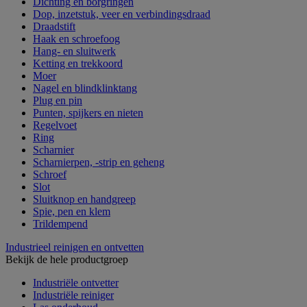
Dichting en borgringen
Dop, inzetstuk, veer en verbindingsdraad
Draadstift
Haak en schroefoog
Hang- en sluitwerk
Ketting en trekkoord
Moer
Nagel en blindklinktang
Plug en pin
Punten, spijkers en nieten
Regelvoet
Ring
Scharnier
Scharnierpen, -strip en geheng
Schroef
Slot
Sluitknop en handgreep
Spie, pen en klem
Trildempend
Industrieel reinigen en ontvetten
Bekijk de hele productgroep
Industriële ontvetter
Industriële reiniger