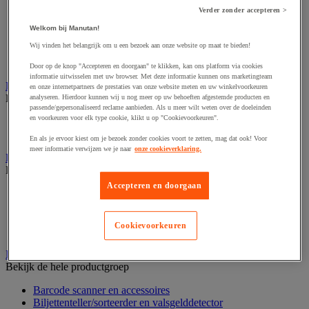
Dynamisch en interactief weergavesysteem
Verder zonder accepteren >
Fotocamera, videocamera en verrekijker
Professionele audio en geluidsopname
Welkom bij Manutan!
Projectie en videoprojectie-apparatuur
Wij vinden het belangrijk om u een bezoek aan onze website op maat te bieden!
Studioverlichting en accessoires
Tv, dvd-speler en Blu-ray
Door op de knop "Accepteren en doorgaan" te klikken, kan ons platform via cookies
informatie uitwisselen met uw browser. Met deze informatie kunnen ons marketingteam
Bewegwijzering en aanduidingsborden
en onze internetpartners de prestaties van onze website meten en uw winkelvoorkeuren
Bekijk de hele productgroep
analyseren. Hierdoor kunnen wij u nog meer op uw behoeften afgestemde producten en
passende/gepersonaliseerd reclame aanbieden. Als u meer wilt weten over de doeleinden
en voorkeuren voor elk type cookie, klikt u op "Cookievoorkeuren".
Deurnaambord
Pictogram
En als je ervoor kiest om je bezoek zonder cookies voort te zetten, mag dat ook! Voor
meer informatie verwijzen we je naar
onze cookieverklaring.
Folderrek en -houder
Bekijk de hele productgroep
Accepteren en doorgaan
Folderrek
Mobiel folderrek
Tafel folderstandaard
Cookievoorkeuren
Wandfolderhouder
Inname en beheer van geld
Bekijk de hele productgroep
Barcode scanner en accessoires
Biljettenteller/sorteerder en valsgelddetector