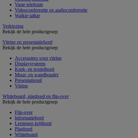
Vaste telefonie
Videoconferentie en audioconferentie
Walkie talkie
Verkiezing
Bekijk de hele productgroep
Vitrine en presentatiebord
Bekijk de hele productgroep
Accessoires voor vitrine
Displaysysteem
Kurk- en textielbord
Muur- en wandhouder
Presentatierail
Vitrine
Whiteboard, planbord en flip-over
Bekijk de hele productgroep
Flip-over
Informatiebord
Leistenen krijtbord
Planbord
Whiteboard