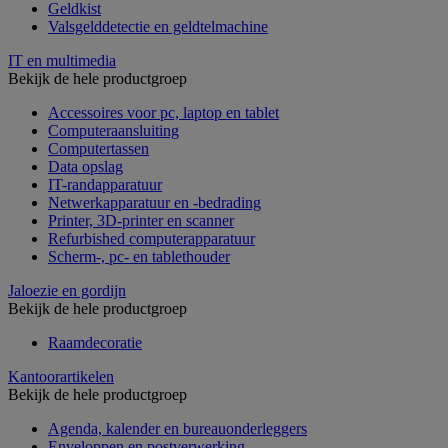
Geldkist
Valsgelddetectie en geldtelmachine
IT en multimedia
Bekijk de hele productgroep
Accessoires voor pc, laptop en tablet
Computeraansluiting
Computertassen
Data opslag
IT-randapparatuur
Netwerkapparatuur en -bedrading
Printer, 3D-printer en scanner
Refurbished computerapparatuur
Scherm-, pc- en tablethouder
Jaloezie en gordijn
Bekijk de hele productgroep
Raamdecoratie
Kantoorartikelen
Bekijk de hele productgroep
Agenda, kalender en bureauonderleggers
Enveloppen en postverwerking