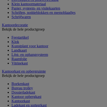
Klein kantoormateriaal
Papier, systeem- en visitekaarten
Schriften, notitieblokken en memoblaadjes
Schrijfwaren
Kantoordecoratie
Bekijk de hele productgroep
Feestartikel
Klok
Kunstplant voor kantoor
Landkaart
Lijst- en ophangsysteem
Raamfolie
Vitrinekast
Kantoorkast en opbergruimte
Bekijk de hele productgroep
Boekenkast
Bureau trolley
Dossierladekast
Kantoor opbergkast
Kantoorkast
Ladekast en sorteerkast