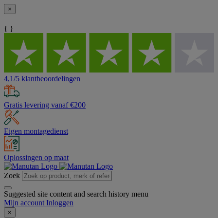
×
{ }
4,1/5 klantbeoordelingen
Gratis levering vanaf €200
Eigen montagedienst
Oplossingen op maat
Zoek
Suggested site content and search history menu
Mijn account
Inloggen
×