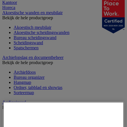
Kantoor
Horeca
Akoestische wanden en meubilair
Bekijk de hele productgroep
NOV 2025-NOV 2026
Akoestisch meubilair
NL
Akoestische scheidingswanden
Bureau scheidingswand
Scheidingswand
Spatschermen
Archiefopslag en documentbeheer
Bekijk de hele productgroep
Archiefdoos
Bureau organizer
Hangmap
Ordner, tabblad en showtas
Sorteermap
Audiovisueel
Bekijk de hele productgroep
Aansluitingen audio en video
Audio- en Hi-Fi-apparatuur