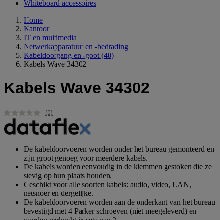
Whiteboard accessoires
Home
Kantoor
IT en multimedia
Netwerkapparatuur en -bedrading
Kabeldoorgang en -goot
(48)
Kabels Wave 34302
Kabels Wave 34302
(0)
Geen
scorewaarde.
Dezelfde
paginalink.
De kabeldoorvoeren worden onder het bureau gemonteerd en
zijn groot genoeg voor meerdere kabels.
De kabels worden eenvoudig in de klemmen gestoken die ze
stevig op hun plaats houden.
Geschikt voor alle soorten kabels: audio, video, LAN,
netsnoer en dergelijke.
De kabeldoorvoeren worden aan de onderkant van het bureau
bevestigd met 4 Parker schroeven (niet meegeleverd) en
worden verkocht in sets van 2.