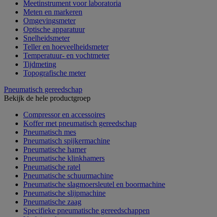
Meetinstrument voor laboratoria
Meten en markeren
Omgevingsmeter
Optische apparatuur
Snelheidsmeter
Teller en hoeveelheidsmeter
Temperatuur- en vochtmeter
Tijdmeting
Topografische meter
Pneumatisch gereedschap
Bekijk de hele productgroep
Compressor en accessoires
Koffer met pneumatisch gereedschap
Pneumatisch mes
Pneumatisch spijkermachine
Pneumatische hamer
Pneumatische klinkhamers
Pneumatische ratel
Pneumatische schuurmachine
Pneumatische slagmoersleutel en boormachine
Pneumatische slijpmachine
Pneumatische zaag
Specifieke pneumatische gereedschappen