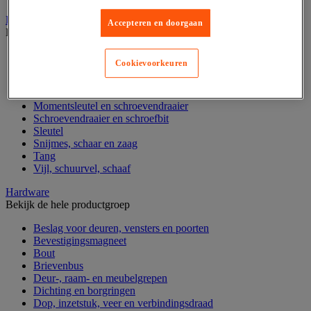
Handgereedschap
Accepteren en doorgaan
Bekijk de hele productgroep
Bankschroef, extractor en klem
Cookievoorkeuren
Dop en ratel
Gereedschapsset
Hamer en slagwerktuig
Momentsleutel en schroevendraaier
Schroevendraaier en schroefbit
Sleutel
Snijmes, schaar en zaag
Tang
Vijl, schuurvel, schaaf
Hardware
Bekijk de hele productgroep
Beslag voor deuren, vensters en poorten
Bevestigingsmagneet
Bout
Brievenbus
Deur-, raam- en meubelgrepen
Dichting en borgringen
Dop, inzetstuk, veer en verbindingsdraad