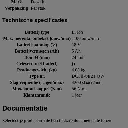
Merk
Dewalt
Verpakking
Per stuk
Technische specificaties
Batterij type
Li-ion
Max. toerental onbelast (omw/min)
1100 omw/min
Batterijspanning (V)
18 V
Batterijvermogen (Ah)
5 Ah
Bout Ø (mm)
24 mm
Geleverd met batterij
ja
Productgewicht (kg)
4.08 kg
Type nr.
DCF870E2T-QW
Slagfrequentie (slagen/min.)
4200 slagen/min.
Max. impulskoppel (N.m)
56 N.m
Klantgarantie
1 jaar
Documentatie
Selecteer je product om de beschikbare documenten te tonen