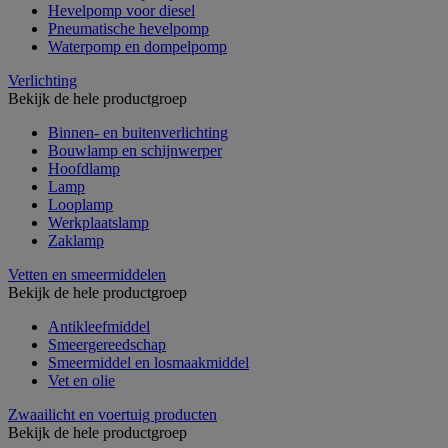
Hevelpomp voor diesel
Pneumatische hevelpomp
Waterpomp en dompelpomp
Verlichting
Bekijk de hele productgroep
Binnen- en buitenverlichting
Bouwlamp en schijnwerper
Hoofdlamp
Lamp
Looplamp
Werkplaatslamp
Zaklamp
Vetten en smeermiddelen
Bekijk de hele productgroep
Antikleefmiddel
Smeergereedschap
Smeermiddel en losmaakmiddel
Vet en olie
Zwaailicht en voertuig producten
Bekijk de hele productgroep