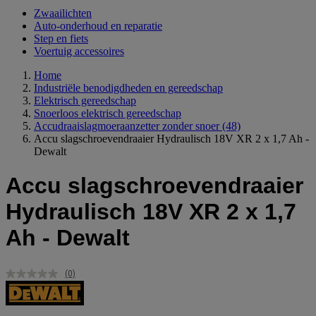
Zwaailichten
Auto-onderhoud en reparatie
Step en fiets
Voertuig accessoires
Home
Industriële benodigdheden en gereedschap
Elektrisch gereedschap
Snoerloos elektrisch gereedschap
Accudraaislagmoeraanzetter zonder snoer
(48)
Accu slagschroevendraaier Hydraulisch 18V XR 2 x 1,7 Ah -
Dewalt
Accu slagschroevendraaier
Hydraulisch 18V XR 2 x 1,7
Ah - Dewalt
(0)
Geen
scorewaarde.
Dezelfde
paginalink.