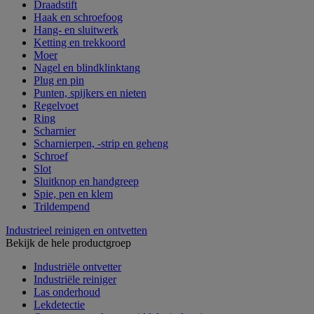
Draadstift
Haak en schroefoog
Hang- en sluitwerk
Ketting en trekkoord
Moer
Nagel en blindklinktang
Plug en pin
Punten, spijkers en nieten
Regelvoet
Ring
Scharnier
Scharnierpen, -strip en geheng
Schroef
Slot
Sluitknop en handgreep
Spie, pen en klem
Trildempend
Industrieel reinigen en ontvetten
Bekijk de hele productgroep
Industriële ontvetter
Industriële reiniger
Las onderhoud
Lekdetectie