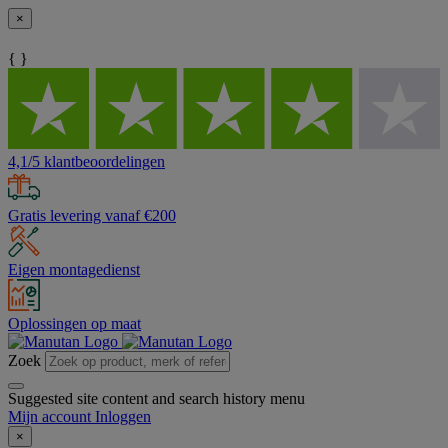
×
{ }
4,1/5 klantbeoordelingen
Gratis levering vanaf €200
Eigen montagedienst
Oplossingen op maat
Zoek
Suggested site content and search history menu
Mijn account
Inloggen
×