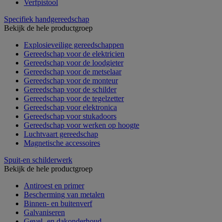
Verfpistool
Specifiek handgereedschap
Bekijk de hele productgroep
Explosieveilige gereedschappen
Gereedschap voor de elektricien
Gereedschap voor de loodgieter
Gereedschap voor de metselaar
Gereedschap voor de monteur
Gereedschap voor de schilder
Gereedschap voor de tegelzetter
Gereedschap voor elektronica
Gereedschap voor stukadoors
Gereedschap voor werken op hoogte
Luchtvaart gereedschap
Magnetische accessoires
Spuit-en schilderwerk
Bekijk de hele productgroep
Antiroest en primer
Bescherming van metalen
Binnen- en buitenverf
Galvaniseren
Gevel- en dakonderhoud