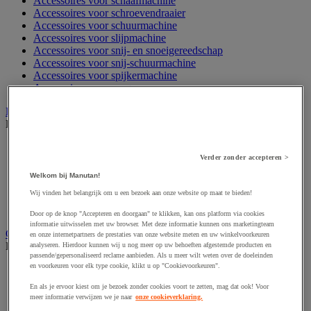
Accessoires voor schaafmachine
Accessoires voor schroevendraaier
Accessoires voor schuurmachine
Accessoires voor slijpmachine
Accessoires voor snij- en snoeigereedschap
Accessoires voor snij-schuurmachine
Accessoires voor spijkermachine
Accessoires voor zaag
Elektrische toebehoren en verlichting
Bekijk de hele productgroep
Accessoires voor elektrisch schakelpaneel
Verder zonder accepteren >
Batterij, oplader en kabel
Elektrische kabel
Welkom bij Manutan!
Elektrische uitrusting
Wij vinden het belangrijk om u een bezoek aan onze website op maat te bieden!
Verlengsnoer, stekkerdoos en kapelhaspel
Wandcontactdoos en schakelaar
Door op de knop "Accepteren en doorgaan" te klikken, kan ons platform via cookies
informatie uitwisselen met uw browser. Met deze informatie kunnen ons marketingteam
Gereedschap opbergen
en onze internetpartners de prestaties van onze website meten en uw winkelvoorkeuren
Bekijk de hele productgroep
analyseren. Hierdoor kunnen wij u nog meer op uw behoeften afgestemde producten en
passende/gepersonaliseerd reclame aanbieden. Als u meer wilt weten over de doeleinden
en voorkeuren voor elk type cookie, klikt u op "Cookievoorkeuren".
Assortimentsdoos en gereedschapkoffer
Gereedschapskist en opbergtas
En als je ervoor kiest om je bezoek zonder cookies voort te zetten, mag dat ook! Voor
Gereedschapskoffer en versterkte kist
meer informatie verwijzen we je naar
onze cookieverklaring.
Verrijdbare werktafel