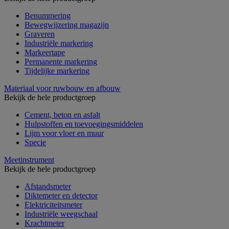
Benummering
Bewegwijzering magazijn
Graveren
Industriële markering
Markeertape
Permanente markering
Tijdelijke markering
Materiaal voor ruwbouw en afbouw
Bekijk de hele productgroep
Cement, beton en asfalt
Hulpstoffen en toevoegingsmiddelen
Lijm voor vloer en muur
Specie
Meetinstrument
Bekijk de hele productgroep
Afstandsmeter
Diktemeter en detector
Elektriciteitsmeter
Industriële weegschaal
Krachtmeter