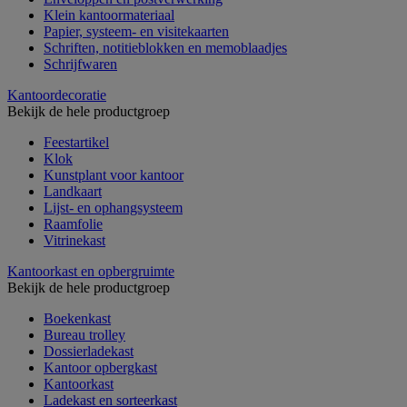
Klein kantoormateriaal
Papier, systeem- en visitekaarten
Schriften, notitieblokken en memoblaadjes
Schrijfwaren
Kantoordecoratie
Bekijk de hele productgroep
Feestartikel
Klok
Kunstplant voor kantoor
Landkaart
Lijst- en ophangsysteem
Raamfolie
Vitrinekast
Kantoorkast en opbergruimte
Bekijk de hele productgroep
Boekenkast
Bureau trolley
Dossierladekast
Kantoor opbergkast
Kantoorkast
Ladekast en sorteerkast