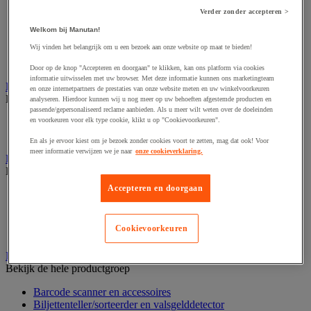
Dynamisch en interactief weergavesysteem
Fotocamera, videocamera en verrekijker
Verder zonder accepteren >
Professionele audio en geluidsopname
Welkom bij Manutan!
Projectie en videoprojectie-apparatuur
Wij vinden het belangrijk om u een bezoek aan onze website op maat te bieden!
Studioverlichting en accessoires
Tv, dvd-speler en Blu-ray
Door op de knop "Accepteren en doorgaan" te klikken, kan ons platform via cookies
informatie uitwisselen met uw browser. Met deze informatie kunnen ons marketingteam
Bewegwijzering en aanduidingsborden
en onze internetpartners de prestaties van onze website meten en uw winkelvoorkeuren
Bekijk de hele productgroep
analyseren. Hierdoor kunnen wij u nog meer op uw behoeften afgestemde producten en
passende/gepersonaliseerd reclame aanbieden. Als u meer wilt weten over de doeleinden
en voorkeuren voor elk type cookie, klikt u op "Cookievoorkeuren".
Deurnaambord
Pictogram
En als je ervoor kiest om je bezoek zonder cookies voort te zetten, mag dat ook! Voor
meer informatie verwijzen we je naar
onze cookieverklaring.
Folderrek en -houder
Bekijk de hele productgroep
Accepteren en doorgaan
Folderrek
Mobiel folderrek
Tafel folderstandaard
Cookievoorkeuren
Wandfolderhouder
Inname en beheer van geld
Bekijk de hele productgroep
Barcode scanner en accessoires
Biljettenteller/sorteerder en valsgelddetector