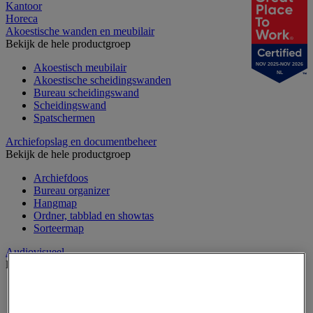
Kantoor
Horeca
Akoestische wanden en meubilair
Bekijk de hele productgroep
Akoestisch meubilair
NOV 2025-NOV 2026
NL
Akoestische scheidingswanden
Bureau scheidingswand
Scheidingswand
Spatschermen
Archiefopslag en documentbeheer
Bekijk de hele productgroep
Archiefdoos
Bureau organizer
Hangmap
Ordner, tabblad en showtas
Sorteermap
Audiovisueel
Bekijk de hele productgroep
Aansluitingen audio en video
Audio- en Hi-Fi-apparatuur