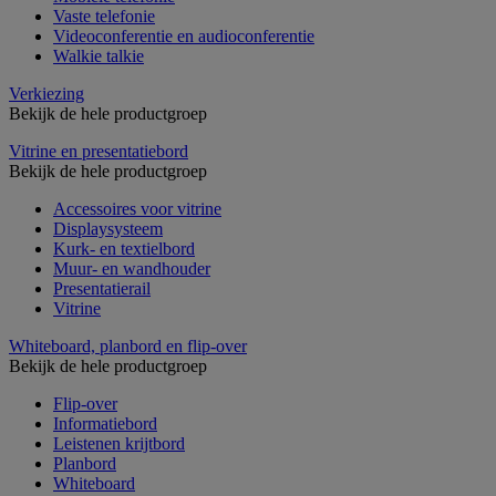
Vaste telefonie
Videoconferentie en audioconferentie
Walkie talkie
Verkiezing
Bekijk de hele productgroep
Vitrine en presentatiebord
Bekijk de hele productgroep
Accessoires voor vitrine
Displaysysteem
Kurk- en textielbord
Muur- en wandhouder
Presentatierail
Vitrine
Whiteboard, planbord en flip-over
Bekijk de hele productgroep
Flip-over
Informatiebord
Leistenen krijtbord
Planbord
Whiteboard