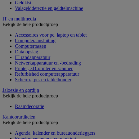
Geldkist
Valsgelddetectie en geldtelmachine
IT en multimedia
Bekijk de hele productgroep
Accessoires voor pc, laptop en tablet
Computeraansluiting
Computertassen
Data opslag
IT-randapparatuur
Netwerkapparatuur en -bedrading
Printer, 3D-printer en scanner
Refurbished computerapparatuur
Scherm-, pc- en tablethouder
Jaloezie en gordijn
Bekijk de hele productgroep
Raamdecoratie
Kantoorartikelen
Bekijk de hele productgroep
Agenda, kalender en bureauonderleggers
Enveloppen en postverwerking