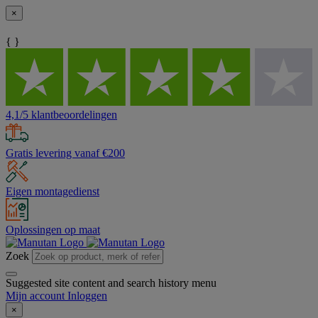
×
{ }
4,1/5 klantbeoordelingen
Gratis levering vanaf €200
Eigen montagedienst
Oplossingen op maat
Zoek
Suggested site content and search history menu
Mijn account
Inloggen
×