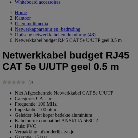
Whiteboard accessoires
Home
Kantoor
IT en multimedia
Netwerkapparatuur en -bedrading
Optische netwerkkabel en draadbrug
(48)
Netwerkkabel budget RJ45 CAT 5e U/UTP geel 0.5 m
Netwerkkabel budget RJ45
CAT 5e U/UTP geel 0.5 m
(0)
Geen
scorewaarde.
Niet Afgeschermde Netwerkkabel CAT 5e U/UTP
Dezelfde
Categorie: CAT. 5e
paginalink.
Frequentie: 100 MHz
Impedantie: 100 ohm
Geleider: Met koper bedekte aluminium
Kabelnorm: compatibel ANSI/TIA 568C.2
Huls: PVC
Verpakking: afzonderlijk zakje
Garantie: 15 jaar