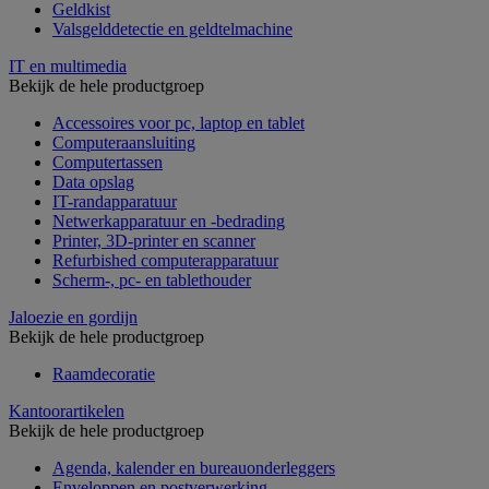
Geldkist
Valsgelddetectie en geldtelmachine
IT en multimedia
Bekijk de hele productgroep
Accessoires voor pc, laptop en tablet
Computeraansluiting
Computertassen
Data opslag
IT-randapparatuur
Netwerkapparatuur en -bedrading
Printer, 3D-printer en scanner
Refurbished computerapparatuur
Scherm-, pc- en tablethouder
Jaloezie en gordijn
Bekijk de hele productgroep
Raamdecoratie
Kantoorartikelen
Bekijk de hele productgroep
Agenda, kalender en bureauonderleggers
Enveloppen en postverwerking