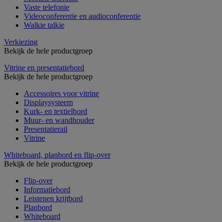
Vaste telefonie
Videoconferentie en audioconferentie
Walkie talkie
Verkiezing
Bekijk de hele productgroep
Vitrine en presentatiebord
Bekijk de hele productgroep
Accessoires voor vitrine
Displaysysteem
Kurk- en textielbord
Muur- en wandhouder
Presentatierail
Vitrine
Whiteboard, planbord en flip-over
Bekijk de hele productgroep
Flip-over
Informatiebord
Leistenen krijtbord
Planbord
Whiteboard