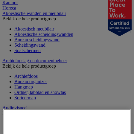
Kantoor
Horeca
Akoestische wanden en meubilair
Bekijk de hele productgroep
Akoestisch meubilair
NOV 2025-NOV 2026
NL
Akoestische scheidingswanden
Bureau scheidingswand
Scheidingswand
Spatschermen
Archiefopslag en documentbeheer
Bekijk de hele productgroep
Archiefdoos
Bureau organizer
Hangmap
Ordner, tabblad en showtas
Sorteermap
Audiovisueel
Bekijk de hele productgroep
Aansluitingen audio en video
Audio- en Hi-Fi-apparatuur