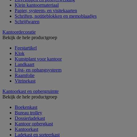
Klein kantoormateriaal
Papier, systeem- en visitekaarten
Schriften, notitieblokken en memoblaadjes
Schrijfwaren
Kantoordecoratie
Bekijk de hele productgroep
Feestartikel
Klok
Kunstplant voor kantoor
Landkaart
Lijst- en ophangsysteem
Raamfolie
Vitrinekast
Kantoorkast en opbergruimte
Bekijk de hele productgroep
Boekenkast
Bureau trolley
Dossierladekast
Kantoor opbergkast
Kantoorkast
Ladekast en sorteerkast