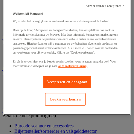
Dynamisch en interactief weergavesysteem
Fotocamera, videocamera en verrekijker
Verder zonder accepteren >
Professionele audio en geluidsopname
Welkom bij Manutan!
Projectie en videoprojectie-apparatuur
Studioverlichting en accessoires
Wij vinden het belangrijk om u een bezoek aan onze website op maat te bieden!
Tv, dvd-speler en Blu-ray
Door op de knop "Accepteren en doorgaan" te klikken, kan ons platform via cookies
informatie uitwisselen met uw browser. Met deze informatie kunnen ons marketingteam
Bewegwijzering en aanduidingsborden
en onze internetpartners de prestaties van onze website meten en uw winkelvoorkeuren
Bekijk de hele productgroep
analyseren. Hierdoor kunnen wij u nog meer op uw behoeften afgestemde producten en
passende/gepersonaliseerd reclame aanbieden. Als u meer wilt weten over de doeleinden
Deurnaambord
en voorkeuren voor elk type cookie, klikt u op "Cookievoorkeuren".
Pictogram
En als je ervoor kiest om je bezoek zonder cookies voort te zetten, mag dat ook! Voor
meer informatie verwijzen we je naar
onze cookieverklaring.
Folderrek en -houder
Bekijk de hele productgroep
Accepteren en doorgaan
Folderrek
Mobiel folderrek
Tafel folderstandaard
Cookievoorkeuren
Wandfolderhouder
Inname en beheer van geld
Bekijk de hele productgroep
Barcode scanner en accessoires
Biljettenteller/sorteerder en valsgelddetector