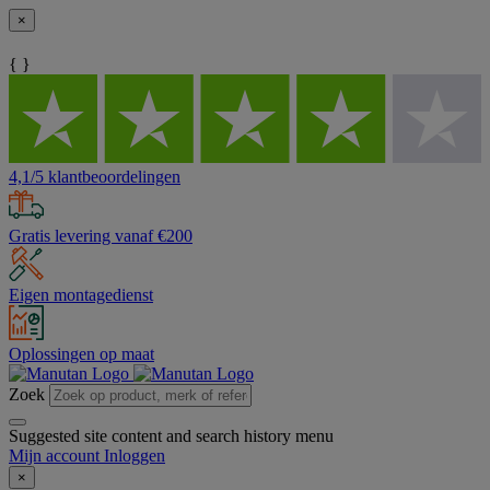
×
{ }
4,1/5 klantbeoordelingen
Gratis levering vanaf €200
Eigen montagedienst
Oplossingen op maat
Zoek
Suggested site content and search history menu
Mijn account
Inloggen
×