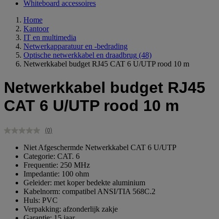
Whiteboard accessoires
Home
Kantoor
IT en multimedia
Netwerkapparatuur en -bedrading
Optische netwerkkabel en draadbrug
(48)
Netwerkkabel budget RJ45 CAT 6 U/UTP rood 10 m
Netwerkkabel budget RJ45
CAT 6 U/UTP rood 10 m
(0)
Geen
scorewaarde.
Niet Afgeschermde Netwerkkabel CAT 6 U/UTP
Dezelfde
Categorie: CAT. 6
paginalink.
Frequentie: 250 MHz
Impedantie: 100 ohm
Geleider: met koper bedekte aluminium
Kabelnorm: compatibel ANSI/TIA 568C.2
Huls: PVC
Verpakking: afzonderlijk zakje
Garantie: 15 jaar