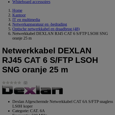
Whiteboard accessoires
Home
Kantoor
IT en multimedia
Netwerkapparatuur en -bedrading
Optische netwerkkabel en draadbrug
(48)
Netwerkkabel DEXLAN RJ45 CAT 6 S/FTP LSOH SNG
oranje 25 m
Netwerkkabel DEXLAN
RJ45 CAT 6 S/FTP LSOH
SNG oranje 25 m
(0)
Geen
scorewaarde.
Dezelfde
paginalink.
Dexlan Afgeschermde Netwerkkabel CAT 6A S/FTP snagless
LS0H koper
Categorie: CAT. 6A