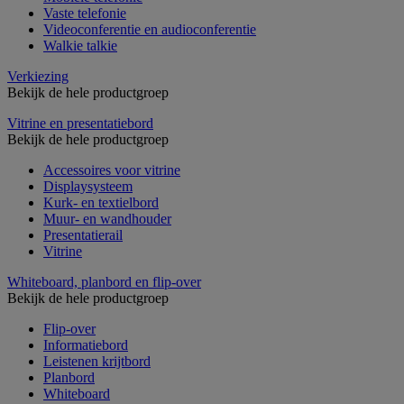
Vaste telefonie
Videoconferentie en audioconferentie
Walkie talkie
Verkiezing
Bekijk de hele productgroep
Vitrine en presentatiebord
Bekijk de hele productgroep
Accessoires voor vitrine
Displaysysteem
Kurk- en textielbord
Muur- en wandhouder
Presentatierail
Vitrine
Whiteboard, planbord en flip-over
Bekijk de hele productgroep
Flip-over
Informatiebord
Leistenen krijtbord
Planbord
Whiteboard