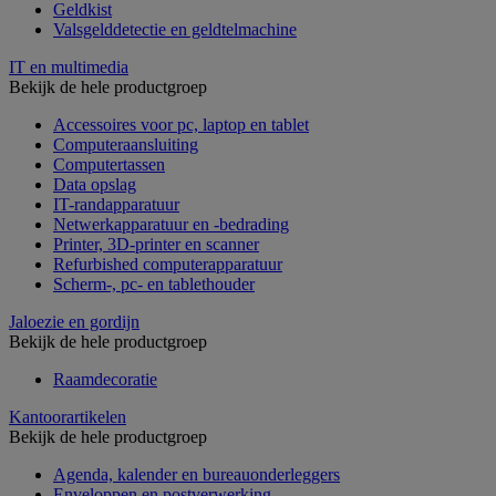
Geldkist
Valsgelddetectie en geldtelmachine
IT en multimedia
Bekijk de hele productgroep
Accessoires voor pc, laptop en tablet
Computeraansluiting
Computertassen
Data opslag
IT-randapparatuur
Netwerkapparatuur en -bedrading
Printer, 3D-printer en scanner
Refurbished computerapparatuur
Scherm-, pc- en tablethouder
Jaloezie en gordijn
Bekijk de hele productgroep
Raamdecoratie
Kantoorartikelen
Bekijk de hele productgroep
Agenda, kalender en bureauonderleggers
Enveloppen en postverwerking