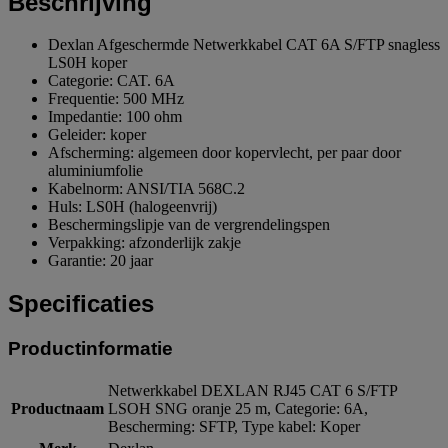
Beschrijving
Dexlan Afgeschermde Netwerkkabel CAT 6A S/FTP snagless
LS0H koper
Categorie: CAT. 6A
Frequentie: 500 MHz
Impedantie: 100 ohm
Geleider: koper
Afscherming: algemeen door kopervlecht, per paar door
aluminiumfolie
Kabelnorm: ANSI/TIA 568C.2
Huls: LS0H (halogeenvrij)
Beschermingslipje van de vergrendelingspen
Verpakking: afzonderlijk zakje
Garantie: 20 jaar
Specificaties
Productinformatie
Netwerkkabel DEXLAN RJ45 CAT 6 S/FTP
Productnaam
LSOH SNG oranje 25 m, Categorie: 6A,
Bescherming: SFTP, Type kabel: Koper