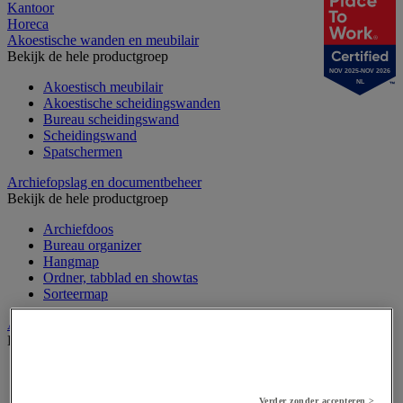
Kantoor
Horeca
Akoestische wanden en meubilair
Bekijk de hele productgroep
NOV 2025-NOV 2026
NL
Akoestisch meubilair
Akoestische scheidingswanden
Bureau scheidingswand
Scheidingswand
Spatschermen
Archiefopslag en documentbeheer
Bekijk de hele productgroep
Archiefdoos
Bureau organizer
Hangmap
Ordner, tabblad en showtas
Sorteermap
Audiovisueel
Bekijk de hele productgroep
Aansluitingen audio en video
Audio- en Hi-Fi-apparatuur
Verder zonder accepteren >