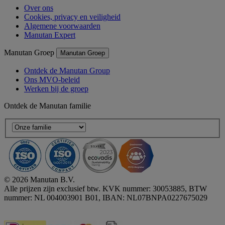
Over ons
Cookies, privacy en veiligheid
Algemene voorwaarden
Manutan Expert
Manutan Groep
Manutan Groep
Ontdek de Manutan Group
Ons MVO-beleid
Werken bij de groep
Ontdek de Manutan familie
© 2026 Manutan B.V.
Alle prijzen zijn exclusief btw. KVK nummer: 30053885, BTW
nummer: NL 004003901 B01, IBAN: NL07BNPA0227675029
Accessibility - some points not compliant