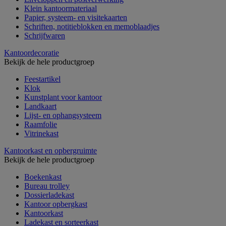
Klein kantoormateriaal
Papier, systeem- en visitekaarten
Schriften, notitieblokken en memoblaadjes
Schrijfwaren
Kantoordecoratie
Bekijk de hele productgroep
Feestartikel
Klok
Kunstplant voor kantoor
Landkaart
Lijst- en ophangsysteem
Raamfolie
Vitrinekast
Kantoorkast en opbergruimte
Bekijk de hele productgroep
Boekenkast
Bureau trolley
Dossierladekast
Kantoor opbergkast
Kantoorkast
Ladekast en sorteerkast