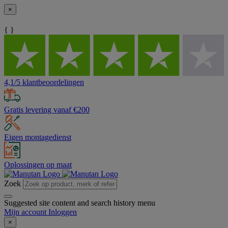
×
{ }
4,1/5 klantbeoordelingen
Gratis levering vanaf €200
Eigen montagedienst
Oplossingen op maat
Zoek
Suggested site content and search history menu
Mijn account
Inloggen
×