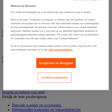
Dynamisch en interactief weergavesysteem
Fotocamera, videocamera en verrekijker
Welkom bij Manutan!
Professionele audio en geluidsopname
Wij vinden het belangrijk om u een bezoek aan onze website op maat te bieden!
Projectie en videoprojectie-apparatuur
Studioverlichting en accessoires
Door op de knop "Accepteren en doorgaan" te klikken, kan ons platform via cookies
Tv, dvd-speler en Blu-ray
informatie uitwisselen met uw browser. Met deze informatie kunnen ons marketingteam
en onze internetpartners de prestaties van onze website meten en uw winkelvoorkeuren
Bewegwijzering en aanduidingsborden
analyseren. Hierdoor kunnen wij u nog meer op uw behoeften afgestemde producten en
passende/gepersonaliseerd reclame aanbieden. Als u meer wilt weten over de doeleinden
Bekijk de hele productgroep
en voorkeuren voor elk type cookie, klikt u op "Cookievoorkeuren".
Deurnaambord
En als je ervoor kiest om je bezoek zonder cookies voort te zetten, mag dat ook! Voor
Pictogram
meer informatie verwijzen we je naar
onze cookieverklaring.
Folderrek en -houder
Bekijk de hele productgroep
Accepteren en doorgaan
Folderrek
Mobiel folderrek
Cookievoorkeuren
Tafel folderstandaard
Wandfolderhouder
Inname en beheer van geld
Bekijk de hele productgroep
Barcode scanner en accessoires
Biljettenteller/sorteerder en valsgelddetector