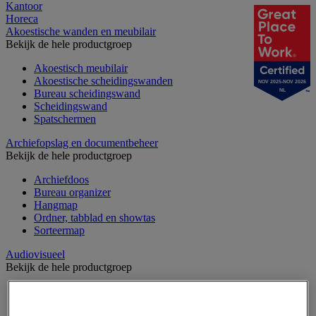
Kantoor
Horeca
Akoestische wanden en meubilair
Bekijk de hele productgroep
Akoestisch meubilair
Akoestische scheidingswanden
NOV 2025-NOV 2026
Bureau scheidingswand
NL
Scheidingswand
Spatschermen
Archiefopslag en documentbeheer
Bekijk de hele productgroep
Archiefdoos
Bureau organizer
Hangmap
Ordner, tabblad en showtas
Sorteermap
Audiovisueel
Bekijk de hele productgroep
Aansluitingen audio en video
Audio- en Hi-Fi-apparatuur