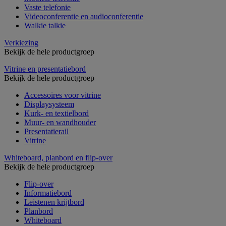
Vaste telefonie
Videoconferentie en audioconferentie
Walkie talkie
Verkiezing
Bekijk de hele productgroep
Vitrine en presentatiebord
Bekijk de hele productgroep
Accessoires voor vitrine
Displaysysteem
Kurk- en textielbord
Muur- en wandhouder
Presentatierail
Vitrine
Whiteboard, planbord en flip-over
Bekijk de hele productgroep
Flip-over
Informatiebord
Leistenen krijtbord
Planbord
Whiteboard