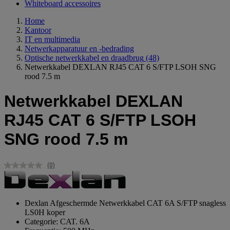
Whiteboard accessoires
Home
Kantoor
IT en multimedia
Netwerkapparatuur en -bedrading
Optische netwerkkabel en draadbrug
(48)
Netwerkkabel DEXLAN RJ45 CAT 6 S/FTP LSOH SNG
rood 7.5 m
Netwerkkabel DEXLAN
RJ45 CAT 6 S/FTP LSOH
SNG rood 7.5 m
(0)
Geen
scorewaarde.
Dezelfde
paginalink.
Dexlan Afgeschermde Netwerkkabel CAT 6A S/FTP snagless
LS0H koper
Categorie: CAT. 6A