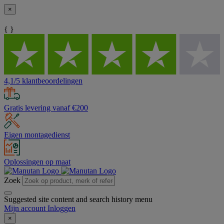
×
{ }
4,1/5 klantbeoordelingen
Gratis levering vanaf €200
Eigen montagedienst
Oplossingen op maat
Zoek
Suggested site content and search history menu
Mijn account
Inloggen
×