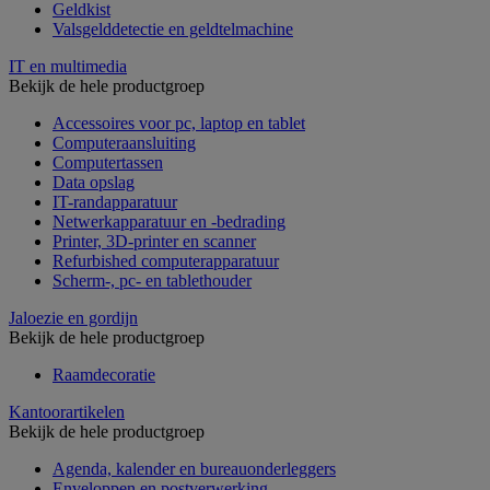
Geldkist
Valsgelddetectie en geldtelmachine
IT en multimedia
Bekijk de hele productgroep
Accessoires voor pc, laptop en tablet
Computeraansluiting
Computertassen
Data opslag
IT-randapparatuur
Netwerkapparatuur en -bedrading
Printer, 3D-printer en scanner
Refurbished computerapparatuur
Scherm-, pc- en tablethouder
Jaloezie en gordijn
Bekijk de hele productgroep
Raamdecoratie
Kantoorartikelen
Bekijk de hele productgroep
Agenda, kalender en bureauonderleggers
Enveloppen en postverwerking