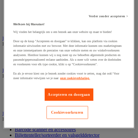
Dynamisch en interactief weergavesysteem
Fotocamera, videocamera en verrekijker
Professionele audio en geluidsopname
Projectie en videoprojectie-apparatuur
Verder zonder accepteren >
Studioverlichting en accessoires
Welkom bij Manutan!
Tv, dvd-speler en Blu-ray
Wij vinden het belangrijk om u een bezoek aan onze website op maat te bieden!
Bewegwijzering en aanduidingsborden
Door op de knop "Accepteren en doorgaan" te klikken, kan ons platform via cookies
Bekijk de hele productgroep
informatie uitwisselen met uw browser. Met deze informatie kunnen ons marketingteam
en onze internetpartners de prestaties van onze website meten en uw winkelvoorkeuren
Deurnaambord
analyseren. Hierdoor kunnen wij u nog meer op uw behoeften afgestemde producten en
Pictogram
passende/gepersonaliseerd reclame aanbieden. Als u meer wilt weten over de doeleinden
en voorkeuren voor elk type cookie, klikt u op "Cookievoorkeuren".
Folderrek en -houder
En als je ervoor kiest om je bezoek zonder cookies voort te zetten, mag dat ook! Voor
Bekijk de hele productgroep
meer informatie verwijzen we je naar
onze cookieverklaring.
Folderrek
Mobiel folderrek
Accepteren en doorgaan
Tafel folderstandaard
Wandfolderhouder
Cookievoorkeuren
Inname en beheer van geld
Bekijk de hele productgroep
Barcode scanner en accessoires
Biljettenteller/sorteerder en valsgelddetector