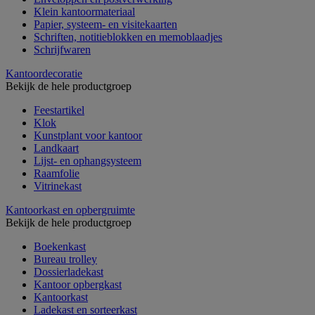
Klein kantoormateriaal
Papier, systeem- en visitekaarten
Schriften, notitieblokken en memoblaadjes
Schrijfwaren
Kantoordecoratie
Bekijk de hele productgroep
Feestartikel
Klok
Kunstplant voor kantoor
Landkaart
Lijst- en ophangsysteem
Raamfolie
Vitrinekast
Kantoorkast en opbergruimte
Bekijk de hele productgroep
Boekenkast
Bureau trolley
Dossierladekast
Kantoor opbergkast
Kantoorkast
Ladekast en sorteerkast