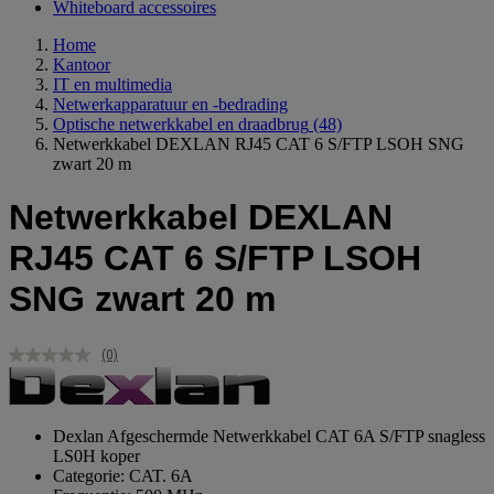
Whiteboard accessoires
Home
Kantoor
IT en multimedia
Netwerkapparatuur en -bedrading
Optische netwerkkabel en draadbrug
(48)
Netwerkkabel DEXLAN RJ45 CAT 6 S/FTP LSOH SNG
zwart 20 m
Netwerkkabel DEXLAN
RJ45 CAT 6 S/FTP LSOH
SNG zwart 20 m
(0)
Geen
scorewaarde.
Dezelfde
paginalink.
Dexlan Afgeschermde Netwerkkabel CAT 6A S/FTP snagless
LS0H koper
Categorie: CAT. 6A