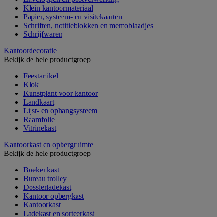
Klein kantoormateriaal
Papier, systeem- en visitekaarten
Schriften, notitieblokken en memoblaadjes
Schrijfwaren
Kantoordecoratie
Bekijk de hele productgroep
Feestartikel
Klok
Kunstplant voor kantoor
Landkaart
Lijst- en ophangsysteem
Raamfolie
Vitrinekast
Kantoorkast en opbergruimte
Bekijk de hele productgroep
Boekenkast
Bureau trolley
Dossierladekast
Kantoor opbergkast
Kantoorkast
Ladekast en sorteerkast