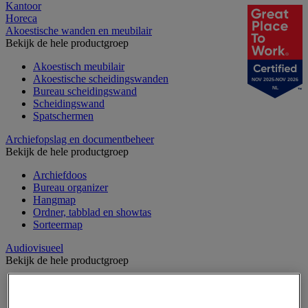
Kantoor
Horeca
Akoestische wanden en meubilair
Bekijk de hele productgroep
Akoestisch meubilair
Akoestische scheidingswanden
NOV 2025-NOV 2026
Bureau scheidingswand
NL
Scheidingswand
Spatschermen
Archiefopslag en documentbeheer
Bekijk de hele productgroep
Archiefdoos
Bureau organizer
Hangmap
Ordner, tabblad en showtas
Sorteermap
Audiovisueel
Bekijk de hele productgroep
Aansluitingen audio en video
Audio- en Hi-Fi-apparatuur