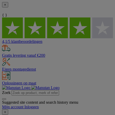
×
{ }
4,1/5 klantbeoordelingen
Gratis levering vanaf €200
Eigen montagedienst
Oplossingen op maat
Zoek
Suggested site content and search history menu
Mijn account
Inloggen
×