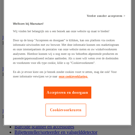
Dynamisch en interactief weergavesysteem
Fotocamera, videocamera en verrekijker
Professionele audio en geluidsopname
Projectie en videoprojectie-apparatuur
Verder zonder accepteren >
Studioverlichting en accessoires
Welkom bij Manutan!
Tv, dvd-speler en Blu-ray
Wij vinden het belangrijk om u een bezoek aan onze website op maat te bieden!
Bewegwijzering en aanduidingsborden
Door op de knop "Accepteren en doorgaan" te klikken, kan ons platform via cookies
Bekijk de hele productgroep
informatie uitwisselen met uw browser. Met deze informatie kunnen ons marketingteam
en onze internetpartners de prestaties van onze website meten en uw winkelvoorkeuren
Deurnaambord
analyseren. Hierdoor kunnen wij u nog meer op uw behoeften afgestemde producten en
Pictogram
passende/gepersonaliseerd reclame aanbieden. Als u meer wilt weten over de doeleinden
en voorkeuren voor elk type cookie, klikt u op "Cookievoorkeuren".
Folderrek en -houder
En als je ervoor kiest om je bezoek zonder cookies voort te zetten, mag dat ook! Voor
Bekijk de hele productgroep
meer informatie verwijzen we je naar
onze cookieverklaring.
Folderrek
Mobiel folderrek
Accepteren en doorgaan
Tafel folderstandaard
Wandfolderhouder
Cookievoorkeuren
Inname en beheer van geld
Bekijk de hele productgroep
Barcode scanner en accessoires
Biljettenteller/sorteerder en valsgelddetector