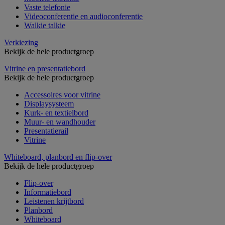
Vaste telefonie
Videoconferentie en audioconferentie
Walkie talkie
Verkiezing
Bekijk de hele productgroep
Vitrine en presentatiebord
Bekijk de hele productgroep
Accessoires voor vitrine
Displaysysteem
Kurk- en textielbord
Muur- en wandhouder
Presentatierail
Vitrine
Whiteboard, planbord en flip-over
Bekijk de hele productgroep
Flip-over
Informatiebord
Leistenen krijtbord
Planbord
Whiteboard