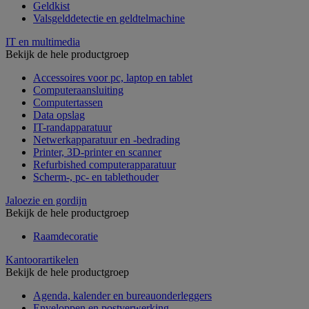
Geldkist
Valsgelddetectie en geldtelmachine
IT en multimedia
Bekijk de hele productgroep
Accessoires voor pc, laptop en tablet
Computeraansluiting
Computertassen
Data opslag
IT-randapparatuur
Netwerkapparatuur en -bedrading
Printer, 3D-printer en scanner
Refurbished computerapparatuur
Scherm-, pc- en tablethouder
Jaloezie en gordijn
Bekijk de hele productgroep
Raamdecoratie
Kantoorartikelen
Bekijk de hele productgroep
Agenda, kalender en bureauonderleggers
Enveloppen en postverwerking