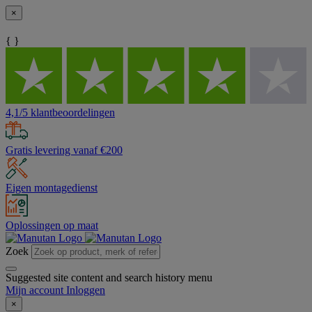
×
{ }
4,1/5 klantbeoordelingen
Gratis levering vanaf €200
Eigen montagedienst
Oplossingen op maat
Zoek
Suggested site content and search history menu
Mijn account
Inloggen
×