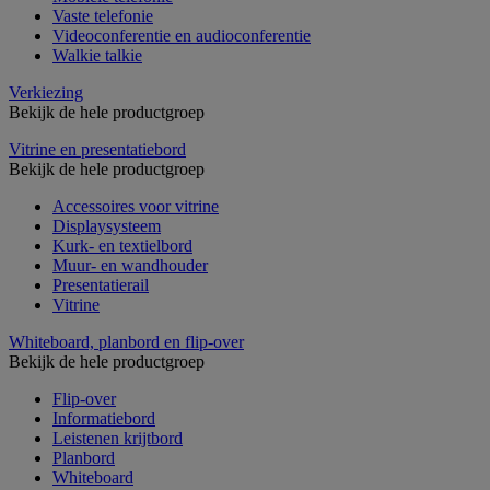
Vaste telefonie
Videoconferentie en audioconferentie
Walkie talkie
Verkiezing
Bekijk de hele productgroep
Vitrine en presentatiebord
Bekijk de hele productgroep
Accessoires voor vitrine
Displaysysteem
Kurk- en textielbord
Muur- en wandhouder
Presentatierail
Vitrine
Whiteboard, planbord en flip-over
Bekijk de hele productgroep
Flip-over
Informatiebord
Leistenen krijtbord
Planbord
Whiteboard