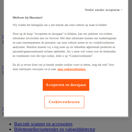
Dynamisch en interactief weergavesysteem
Fotocamera, videocamera en verrekijker
Professionele audio en geluidsopname
Verder zonder accepteren >
Projectie en videoprojectie-apparatuur
Welkom bij Manutan!
Studioverlichting en accessoires
Wij vinden het belangrijk om u een bezoek aan onze website op maat te bieden!
Tv, dvd-speler en Blu-ray
Door op de knop "Accepteren en doorgaan" te klikken, kan ons platform via cookies
Bewegwijzering en aanduidingsborden
informatie uitwisselen met uw browser. Met deze informatie kunnen ons marketingteam
Bekijk de hele productgroep
en onze internetpartners de prestaties van onze website meten en uw winkelvoorkeuren
analyseren. Hierdoor kunnen wij u nog meer op uw behoeften afgestemde producten en
Deurnaambord
passende/gepersonaliseerd reclame aanbieden. Als u meer wilt weten over de doeleinden
en voorkeuren voor elk type cookie, klikt u op "Cookievoorkeuren".
Pictogram
En als je ervoor kiest om je bezoek zonder cookies voort te zetten, mag dat ook! Voor
Folderrek en -houder
meer informatie verwijzen we je naar
onze cookieverklaring.
Bekijk de hele productgroep
Folderrek
Accepteren en doorgaan
Mobiel folderrek
Tafel folderstandaard
Wandfolderhouder
Cookievoorkeuren
Inname en beheer van geld
Bekijk de hele productgroep
Barcode scanner en accessoires
Biljettenteller/sorteerder en valsgelddetector