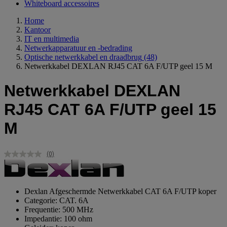
Whiteboard accessoires
Home
Kantoor
IT en multimedia
Netwerkapparatuur en -bedrading
Optische netwerkkabel en draadbrug
(48)
Netwerkkabel DEXLAN RJ45 CAT 6A F/UTP geel 15 M
Netwerkkabel DEXLAN
RJ45 CAT 6A F/UTP geel 15
M
(0)
Geen
scorewaarde.
Dezelfde
paginalink.
Dexlan Afgeschermde Netwerkkabel CAT 6A F/UTP koper
Categorie: CAT. 6A
Frequentie: 500 MHz
Impedantie: 100 ohm