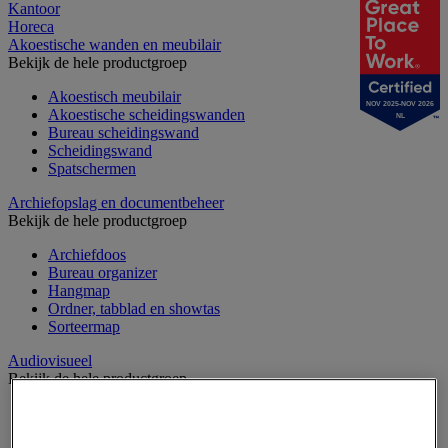
Kantoor
Horeca
Akoestische wanden en meubilair
Bekijk de hele productgroep
Akoestisch meubilair
NOV 2025-NOV 2026
Akoestische scheidingswanden
NL
Bureau scheidingswand
Scheidingswand
Spatschermen
Archiefopslag en documentbeheer
Bekijk de hele productgroep
Archiefdoos
Bureau organizer
Hangmap
Ordner, tabblad en showtas
Sorteermap
Audiovisueel
Bekijk de hele productgroep
Aansluitingen audio en video
Audio- en Hi-Fi-apparatuur