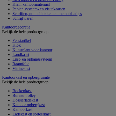
Klein kantoormateriaal
Papier, systeem- en visitekaarten
Schriften, notitieblokken en memoblaadjes
Schrijfwaren
Kantoordecoratie
Bekijk de hele productgroep
Feestartikel
Klok
Kunstplant voor kantoor
Landkaart
Lijst- en ophangsysteem
Raamfolie
Vitrinekast
Kantoorkast en opbergruimte
Bekijk de hele productgroep
Boekenkast
Bureau trolley
Dossierladekast
Kantoor opbergkast
Kantoorkast
Ladekast en sorteerkast