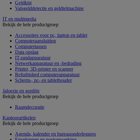
Geldkist
Valsgelddetectie en geldtelmachine
IT en multimedia
Bekijk de hele productgroep
Accessoires voor pc, laptop en tablet
Computeraansluiting
Computertassen
Data opslag
IT-randapparatuur
Netwerkapparatuur en -bedrading
Printer, 3D-printer en scanner
Refurbished computerapparatuur
Scherm-, pc- en tablethouder
Jaloezie en gordijn
Bekijk de hele productgroep
Raamdecoratie
Kantoorartikelen
Bekijk de hele productgroep
Agenda, kalender en bureauonderleggers
Enveloppen en postverwerking