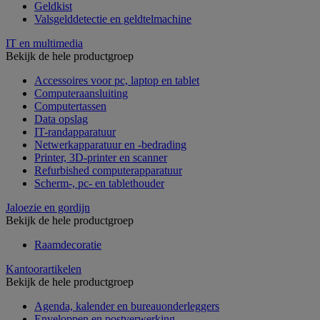
Geldkist
Valsgelddetectie en geldtelmachine
IT en multimedia
Bekijk de hele productgroep
Accessoires voor pc, laptop en tablet
Computeraansluiting
Computertassen
Data opslag
IT-randapparatuur
Netwerkapparatuur en -bedrading
Printer, 3D-printer en scanner
Refurbished computerapparatuur
Scherm-, pc- en tablethouder
Jaloezie en gordijn
Bekijk de hele productgroep
Raamdecoratie
Kantoorartikelen
Bekijk de hele productgroep
Agenda, kalender en bureauonderleggers
Enveloppen en postverwerking