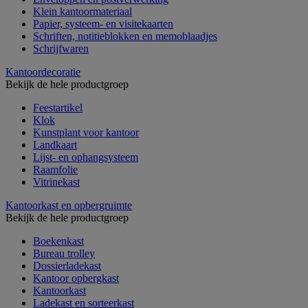
Klein kantoormateriaal
Papier, systeem- en visitekaarten
Schriften, notitieblokken en memoblaadjes
Schrijfwaren
Kantoordecoratie
Bekijk de hele productgroep
Feestartikel
Klok
Kunstplant voor kantoor
Landkaart
Lijst- en ophangsysteem
Raamfolie
Vitrinekast
Kantoorkast en opbergruimte
Bekijk de hele productgroep
Boekenkast
Bureau trolley
Dossierladekast
Kantoor opbergkast
Kantoorkast
Ladekast en sorteerkast