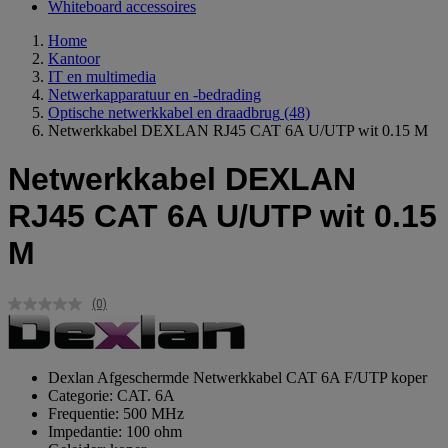
Whiteboard accessoires
Home
Kantoor
IT en multimedia
Netwerkapparatuur en -bedrading
Optische netwerkkabel en draadbrug
(48)
Netwerkkabel DEXLAN RJ45 CAT 6A U/UTP wit 0.15 M
Netwerkkabel DEXLAN
RJ45 CAT 6A U/UTP wit 0.15
M
(0)
Geen
scorewaarde.
Dezelfde
paginalink.
Dexlan Afgeschermde Netwerkkabel CAT 6A F/UTP koper
Categorie: CAT. 6A
Frequentie: 500 MHz
Impedantie: 100 ohm