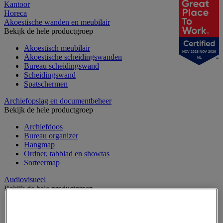
Kantoor
Horeca
Akoestische wanden en meubilair
Bekijk de hele productgroep
Akoestisch meubilair
NOV 2025-NOV 2026
Akoestische scheidingswanden
NL
Bureau scheidingswand
Scheidingswand
Spatschermen
Archiefopslag en documentbeheer
Bekijk de hele productgroep
Archiefdoos
Bureau organizer
Hangmap
Ordner, tabblad en showtas
Sorteermap
Audiovisueel
Bekijk de hele productgroep
Aansluitingen audio en video
Audio- en Hi-Fi-apparatuur