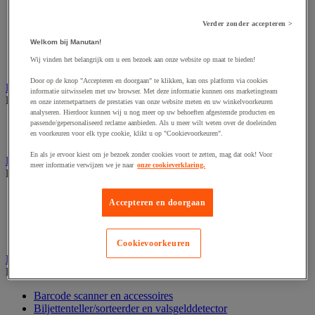
Dynamisch en interactief weergavesysteem
Fotocamera, videocamera en verrekijker
Professionele audio en geluidsopname
Verder zonder accepteren >
Projectie en videoprojectie-apparatuur
Welkom bij Manutan!
Studioverlichting en accessoires
Wij vinden het belangrijk om u een bezoek aan onze website op maat te bieden!
Tv, dvd-speler en Blu-ray
Door op de knop "Accepteren en doorgaan" te klikken, kan ons platform via cookies
Bewegwijzering en aanduidingsborden
informatie uitwisselen met uw browser. Met deze informatie kunnen ons marketingteam
Bekijk de hele productgroep
en onze internetpartners de prestaties van onze website meten en uw winkelvoorkeuren
analyseren. Hierdoor kunnen wij u nog meer op uw behoeften afgestemde producten en
Deurnaambord
passende/gepersonaliseerd reclame aanbieden. Als u meer wilt weten over de doeleinden
en voorkeuren voor elk type cookie, klikt u op "Cookievoorkeuren".
Pictogram
En als je ervoor kiest om je bezoek zonder cookies voort te zetten, mag dat ook! Voor
Folderrek en -houder
meer informatie verwijzen we je naar
onze cookieverklaring.
Bekijk de hele productgroep
Folderrek
Accepteren en doorgaan
Mobiel folderrek
Tafel folderstandaard
Wandfolderhouder
Cookievoorkeuren
Inname en beheer van geld
Bekijk de hele productgroep
Barcode scanner en accessoires
Biljettenteller/sorteerder en valsgelddetector