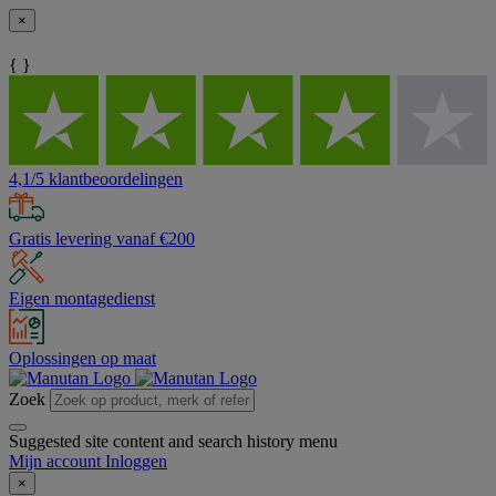
×
{ }
4,1/5 klantbeoordelingen
Gratis levering vanaf €200
Eigen montagedienst
Oplossingen op maat
Zoek
Suggested site content and search history menu
Mijn account
Inloggen
×