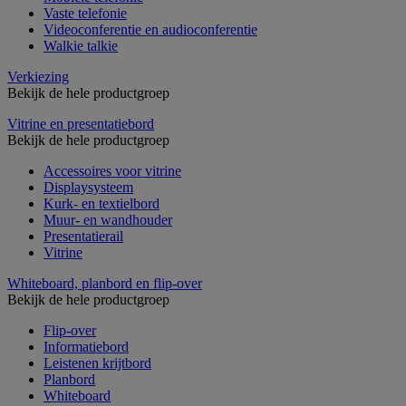
Vaste telefonie
Videoconferentie en audioconferentie
Walkie talkie
Verkiezing
Bekijk de hele productgroep
Vitrine en presentatiebord
Bekijk de hele productgroep
Accessoires voor vitrine
Displaysysteem
Kurk- en textielbord
Muur- en wandhouder
Presentatierail
Vitrine
Whiteboard, planbord en flip-over
Bekijk de hele productgroep
Flip-over
Informatiebord
Leistenen krijtbord
Planbord
Whiteboard