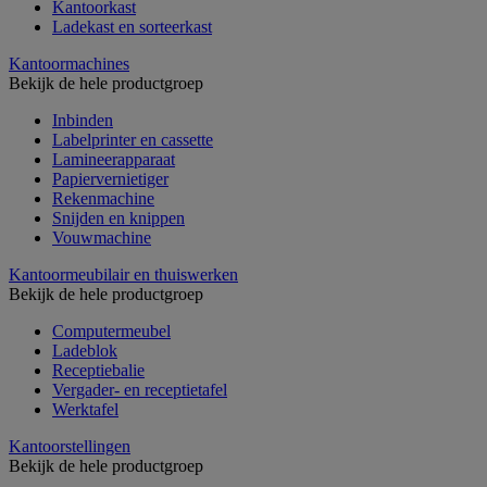
Kantoorkast
Ladekast en sorteerkast
Kantoormachines
Bekijk de hele productgroep
Inbinden
Labelprinter en cassette
Lamineerapparaat
Papiervernietiger
Rekenmachine
Snijden en knippen
Vouwmachine
Kantoormeubilair en thuiswerken
Bekijk de hele productgroep
Computermeubel
Ladeblok
Receptiebalie
Vergader- en receptietafel
Werktafel
Kantoorstellingen
Bekijk de hele productgroep