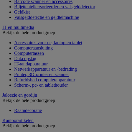
Barcode scanner en accessoires
Biljettenteller/sorteerder en valsgelddetector
Geldkist
Valsgelddetectie en geldtelmachine
IT en multimedia
Bekijk de hele productgroep
Accessoires voor pc, laptop en tablet
Computeraansluiting
Computertassen
Data opslag
IT-randapparatuur
Netwerkapparatuur en -bedrading
Printer, 3D-printer en scanner
Refurbished computerapparatuur
Scherm-, pc- en tablethouder
Jaloezie en gordijn
Bekijk de hele productgroep
Raamdecoratie
Kantoorartikelen
Bekijk de hele productgroep