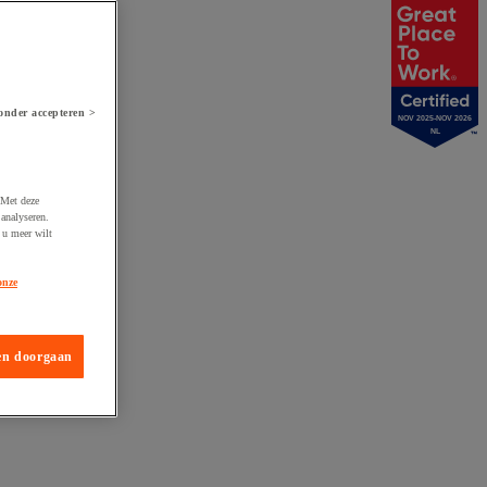
onder accepteren >
NOV 2025-NOV 2026
NL
 Met deze
analyseren.
 u meer wilt
onze
en doorgaan