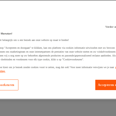
Verder z
 Manutan!
 winkelwagen
et belangrijk om u een bezoek aan onze website op maat te bieden!
nop "Accepteren en doorgaan" te klikken, kan ons platform via cookies informatie uitwisselen met uw browser.
nnen ons marketingteam en onze internetpartners de prestaties van onze website meten en uw winkelvoorkeuren 
nen wij u nog meer op uw behoeften afgestemde producten en passende/gepersonaliseerd reclame aanbieden. Als
 doeleinden en voorkeuren voor elk type cookie, klikt u op "Cookievoorkeuren".
oor kiest om je bezoek zonder cookies voort te zetten, mag dat ook! Voor meer informatie verwijzen we je naar
ring.
oorkeuren
Accepteren 