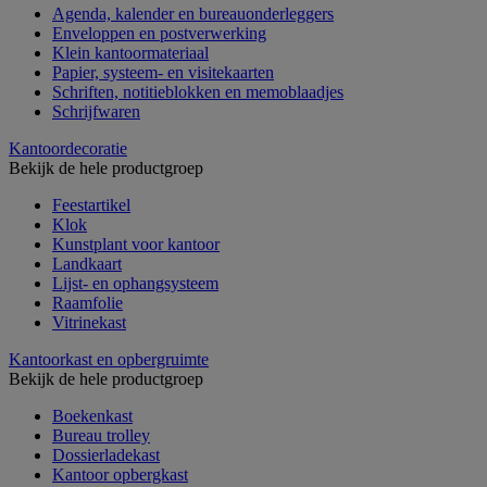
Agenda, kalender en bureauonderleggers
Enveloppen en postverwerking
Klein kantoormateriaal
Papier, systeem- en visitekaarten
Schriften, notitieblokken en memoblaadjes
Schrijfwaren
Kantoordecoratie
Bekijk de hele productgroep
Feestartikel
Klok
Kunstplant voor kantoor
Landkaart
Lijst- en ophangsysteem
Raamfolie
Vitrinekast
Kantoorkast en opbergruimte
Bekijk de hele productgroep
Boekenkast
Bureau trolley
Dossierladekast
Kantoor opbergkast