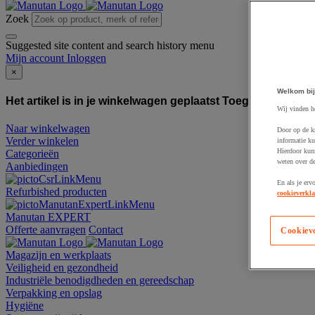
Zoek
Suggested site content and search history menu
Mijn account
Inloggen
×
Welkom bij
Het artikel is in je winkelwagen geplaatst
Toegevoegd aan
Wij vinden h
Naar winkelwagen
Door op de k
Verder winkelen
informatie ku
Hierdoor kun
Categorieën
weten over de
Aanbiedingen
En als je erv
Refurbished producten
cookieverkla
Manutan EXPERT
Offerte aanvragen
Contact
Cookiev
Magazijn en werkplaats
Veiligheid en gezondheid
Industriële benodigdheden en gereedschap
Verpakking en opslag
Hygiëne