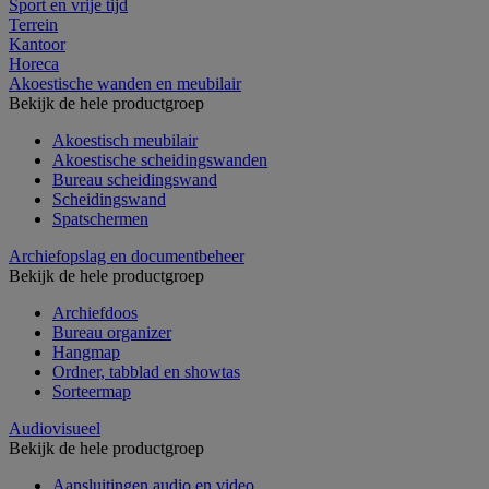
Sport en vrije tijd
Terrein
Kantoor
Horeca
Akoestische wanden en meubilair
Bekijk de hele productgroep
Akoestisch meubilair
Akoestische scheidingswanden
Bureau scheidingswand
Scheidingswand
Spatschermen
Archiefopslag en documentbeheer
Bekijk de hele productgroep
Archiefdoos
Bureau organizer
Hangmap
Ordner, tabblad en showtas
Sorteermap
Audiovisueel
Bekijk de hele productgroep
Aansluitingen audio en video