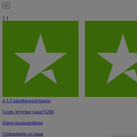
×
{ }
4,1/5 klantbeoordelingen
Gratis levering vanaf €200
Eigen montagedienst
Oplossingen op maat