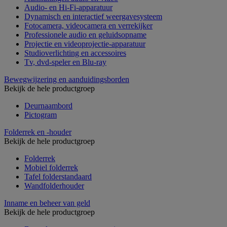
Audio- en Hi-Fi-apparatuur
Dynamisch en interactief weergavesysteem
Fotocamera, videocamera en verrekijker
Professionele audio en geluidsopname
Projectie en videoprojectie-apparatuur
Studioverlichting en accessoires
Tv, dvd-speler en Blu-ray
Bewegwijzering en aanduidingsborden
Bekijk de hele productgroep
Deurnaambord
Pictogram
Folderrek en -houder
Bekijk de hele productgroep
Folderrek
Mobiel folderrek
Tafel folderstandaard
Wandfolderhouder
Inname en beheer van geld
Bekijk de hele productgroep