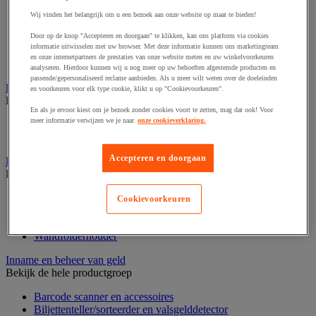
Dynamisch en interactief weergavesysteem
Fotocamera, videocamera en verrekijker
Wij vinden het belangrijk om u een bezoek aan onze website op maat te bieden!
Professionele audio en geluidsopname
Door op de knop "Accepteren en doorgaan" te klikken, kan ons platform via cookies
Projectie en videoprojectie-apparatuur
informatie uitwisselen met uw browser. Met deze informatie kunnen ons marketingteam
Studioverlichting en accessoires
en onze internetpartners de prestaties van onze website meten en uw winkelvoorkeuren
Tv, dvd-speler en Blu-ray
analyseren. Hierdoor kunnen wij u nog meer op uw behoeften afgestemde producten en
passende/gepersonaliseerd reclame aanbieden. Als u meer wilt weten over de doeleinden
Bewegwijzering en aanduidingsborden
en voorkeuren voor elk type cookie, klikt u op "Cookievoorkeuren".
Bekijk de hele productgroep
En als je ervoor kiest om je bezoek zonder cookies voort te zetten, mag dat ook! Voor
meer informatie verwijzen we je naar
onze cookieverklaring.
Deurnaambord
Pictogram
Accepteren en doorgaan
Folderrek en -houder
Bekijk de hele productgroep
Folderrek
Cookievoorkeuren
Mobiel folderrek
Tafel folderstandaard
Wandfolderhouder
Inname en beheer van geld
Bekijk de hele productgroep
Barcode scanner en accessoires
Biljettenteller/sorteerder en valsgelddetector