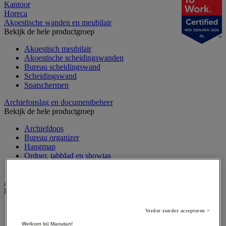
Kantoor
Horeca
Akoestische wanden en meubilair
Bekijk de hele productgroep
NOV 2025-NOV 2026
NL
Akoestisch meubilair
Akoestische scheidingswanden
Bureau scheidingswand
Scheidingswand
Spatschermen
Archiefopslag en documentbeheer
Bekijk de hele productgroep
Archiefdoos
Bureau organizer
Hangmap
Ordner, tabblad en showtas
Sorteermap
Audiovisueel
Bekijk de hele productgroep
Aansluitingen audio en video
Verder zonder accepteren >
Audio- en Hi-Fi-apparatuur
Welkom bij Manutan!