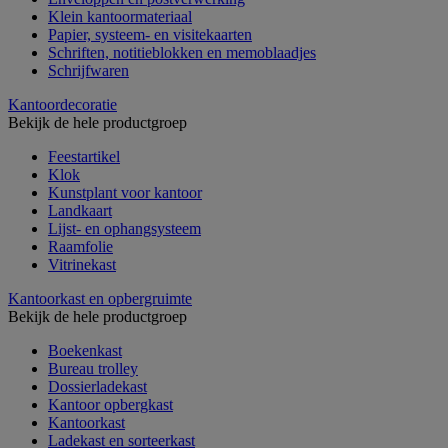
Klein kantoormateriaal
Papier, systeem- en visitekaarten
Schriften, notitieblokken en memoblaadjes
Schrijfwaren
Kantoordecoratie
Bekijk de hele productgroep
Feestartikel
Klok
Kunstplant voor kantoor
Landkaart
Lijst- en ophangsysteem
Raamfolie
Vitrinekast
Kantoorkast en opbergruimte
Bekijk de hele productgroep
Boekenkast
Bureau trolley
Dossierladekast
Kantoor opbergkast
Kantoorkast
Ladekast en sorteerkast