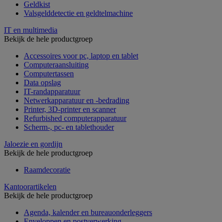
Geldkist
Valsgelddetectie en geldtelmachine
IT en multimedia
Bekijk de hele productgroep
Accessoires voor pc, laptop en tablet
Computeraansluiting
Computertassen
Data opslag
IT-randapparatuur
Netwerkapparatuur en -bedrading
Printer, 3D-printer en scanner
Refurbished computerapparatuur
Scherm-, pc- en tablethouder
Jaloezie en gordijn
Bekijk de hele productgroep
Raamdecoratie
Kantoorartikelen
Bekijk de hele productgroep
Agenda, kalender en bureauonderleggers
Enveloppen en postverwerking