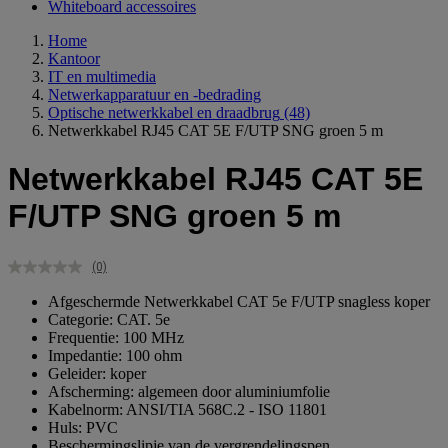
Whiteboard accessoires
Home
Kantoor
IT en multimedia
Netwerkapparatuur en -bedrading
Optische netwerkkabel en draadbrug
(48)
Netwerkkabel RJ45 CAT 5E F/UTP SNG groen 5 m
Netwerkkabel RJ45 CAT 5E
F/UTP SNG groen 5 m
(0)
Geen
scorewaarde.
Afgeschermde Netwerkkabel CAT 5e F/UTP snagless koper
Dezelfde
Categorie: CAT. 5e
paginalink.
Frequentie: 100 MHz
Impedantie: 100 ohm
Geleider: koper
Afscherming: algemeen door aluminiumfolie
Kabelnorm: ANSI/TIA 568C.2 - ISO 11801
Huls: PVC
Beschermingslipje van de vergrendelingspen