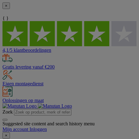
×
{ }
4,1/5 klantbeoordelingen
Gratis levering vanaf €200
Eigen montagedienst
Oplossingen op maat
Zoek
Suggested site content and search history menu
Mijn account
Inloggen
×