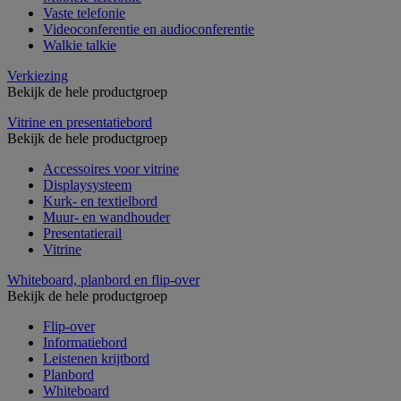
Vaste telefonie
Videoconferentie en audioconferentie
Walkie talkie
Verkiezing
Bekijk de hele productgroep
Vitrine en presentatiebord
Bekijk de hele productgroep
Accessoires voor vitrine
Displaysysteem
Kurk- en textielbord
Muur- en wandhouder
Presentatierail
Vitrine
Whiteboard, planbord en flip-over
Bekijk de hele productgroep
Flip-over
Informatiebord
Leistenen krijtbord
Planbord
Whiteboard