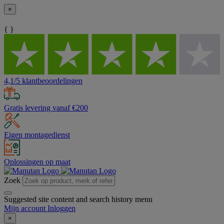
×
{ }
4,1/5 klantbeoordelingen
Gratis levering vanaf €200
Eigen montagedienst
Oplossingen op maat
Zoek
Suggested site content and search history menu
Mijn account
Inloggen
×