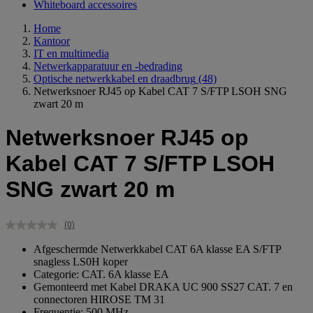
Whiteboard accessoires
Home
Kantoor
IT en multimedia
Netwerkapparatuur en -bedrading
Optische netwerkkabel en draadbrug
(48)
Netwerksnoer RJ45 op Kabel CAT 7 S/FTP LSOH SNG
zwart 20 m
Netwerksnoer RJ45 op
Kabel CAT 7 S/FTP LSOH
SNG zwart 20 m
(0)
Geen
scorewaarde.
Afgeschermde Netwerkkabel CAT 6A klasse EA S/FTP
Dezelfde
snagless LS0H koper
paginalink.
Categorie: CAT. 6A klasse EA
Gemonteerd met Kabel DRAKA UC 900 SS27 CAT. 7 en
connectoren HIROSE TM 31
Frequentie: 500 MHz