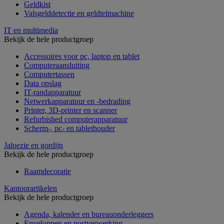
Geldkist
Valsgelddetectie en geldtelmachine
IT en multimedia
Bekijk de hele productgroep
Accessoires voor pc, laptop en tablet
Computeraansluiting
Computertassen
Data opslag
IT-randapparatuur
Netwerkapparatuur en -bedrading
Printer, 3D-printer en scanner
Refurbished computerapparatuur
Scherm-, pc- en tablethouder
Jaloezie en gordijn
Bekijk de hele productgroep
Raamdecoratie
Kantoorartikelen
Bekijk de hele productgroep
Agenda, kalender en bureauonderleggers
Enveloppen en postverwerking