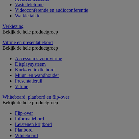
Vaste telefonie
Videoconferentie en audioconferentie
Walkie talkie
Verkiezing
Bekijk de hele productgroep
Vitrine en presentatiebord
Bekijk de hele productgroep
Accessoires voor vitrine
Displaysysteem
Kurk- en textielbord
Muur- en wandhouder
Presentatierail
Vitrine
Whiteboard, planbord en flip-over
Bekijk de hele productgroep
Flip-over
Informatiebord
Leistenen krijtbord
Planbord
Whiteboard