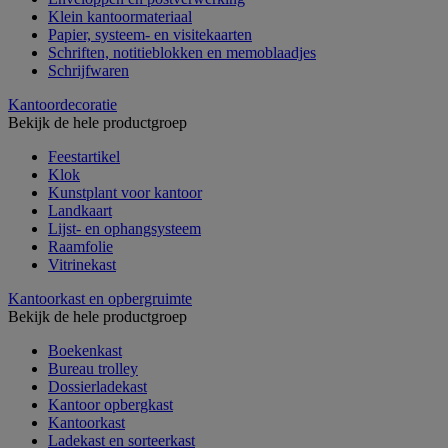
Klein kantoormateriaal
Papier, systeem- en visitekaarten
Schriften, notitieblokken en memoblaadjes
Schrijfwaren
Kantoordecoratie
Bekijk de hele productgroep
Feestartikel
Klok
Kunstplant voor kantoor
Landkaart
Lijst- en ophangsysteem
Raamfolie
Vitrinekast
Kantoorkast en opbergruimte
Bekijk de hele productgroep
Boekenkast
Bureau trolley
Dossierladekast
Kantoor opbergkast
Kantoorkast
Ladekast en sorteerkast