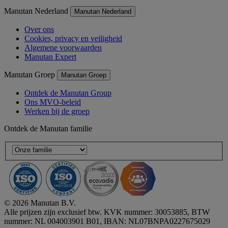
Manutan Nederland
Manutan Nederland
Over ons
Cookies, privacy en veiligheid
Algemene voorwaarden
Manutan Expert
Manutan Groep
Manutan Groep
Ontdek de Manutan Group
Ons MVO-beleid
Werken bij de groep
Ontdek de Manutan familie
© 2026 Manutan B.V.
Alle prijzen zijn exclusief btw. KVK nummer: 30053885, BTW
nummer: NL 004003901 B01, IBAN: NL07BNPA0227675029