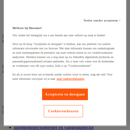
Dynamisch en interactief weergavesysteem
Fotocamera, videocamera en verrekijker
Professionele audio en geluidsopname
Projectie en videoprojectie-apparatuur
Studioverlichting en accessoires
Verder zonder accepteren >
Tv, dvd-speler en Blu-ray
Welkom bij Manutan!
Bewegwijzering en aanduidingsborden
Wij vinden het belangrijk om u een bezoek aan onze website op maat te bieden!
Bekijk de hele productgroep
Door op de knop "Accepteren en doorgaan" te klikken, kan ons platform via cookies
informatie uitwisselen met uw browser. Met deze informatie kunnen ons marketingteam
Deurnaambord
en onze internetpartners de prestaties van onze website meten en uw winkelvoorkeuren
Pictogram
analyseren. Hierdoor kunnen wij u nog meer op uw behoeften afgestemde producten en
passende/gepersonaliseerd reclame aanbieden. Als u meer wilt weten over de doeleinden
Folderrek en -houder
en voorkeuren voor elk type cookie, klikt u op "Cookievoorkeuren".
Bekijk de hele productgroep
En als je ervoor kiest om je bezoek zonder cookies voort te zetten, mag dat ook! Voor
meer informatie verwijzen we je naar
onze cookieverklaring.
Folderrek
Mobiel folderrek
Tafel folderstandaard
Accepteren en doorgaan
Wandfolderhouder
Inname en beheer van geld
Cookievoorkeuren
Bekijk de hele productgroep
Barcode scanner en accessoires
Biljettenteller/sorteerder en valsgelddetector