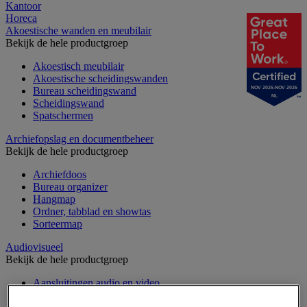
Kantoor
Horeca
Akoestische wanden en meubilair
Bekijk de hele productgroep
Akoestisch meubilair
Akoestische scheidingswanden
Bureau scheidingswand
NOV 2025-NOV 2026
NL
Scheidingswand
Spatschermen
Archiefopslag en documentbeheer
Bekijk de hele productgroep
Archiefdoos
Bureau organizer
Hangmap
Ordner, tabblad en showtas
Sorteermap
Audiovisueel
Bekijk de hele productgroep
Aansluitingen audio en video
Audio- en Hi-Fi-apparatuur