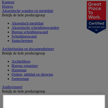
Kantoor
Horeca
Akoestische wanden en meubilair
Bekijk de hele productgroep
Akoestisch meubilair
Akoestische scheidingswanden
NOV 2025-NOV 2026
NL
Bureau scheidingswand
Scheidingswand
Spatschermen
Archiefopslag en documentbeheer
Bekijk de hele productgroep
Archiefdoos
Bureau organizer
Hangmap
Ordner, tabblad en showtas
Sorteermap
Audiovisueel
Bekijk de hele productgroep
Aansluitingen audio en video
Audio- en Hi-Fi-apparatuur