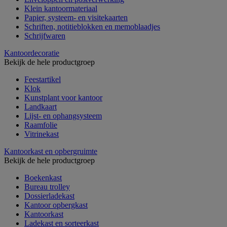
Klein kantoormateriaal
Papier, systeem- en visitekaarten
Schriften, notitieblokken en memoblaadjes
Schrijfwaren
Kantoordecoratie
Bekijk de hele productgroep
Feestartikel
Klok
Kunstplant voor kantoor
Landkaart
Lijst- en ophangsysteem
Raamfolie
Vitrinekast
Kantoorkast en opbergruimte
Bekijk de hele productgroep
Boekenkast
Bureau trolley
Dossierladekast
Kantoor opbergkast
Kantoorkast
Ladekast en sorteerkast