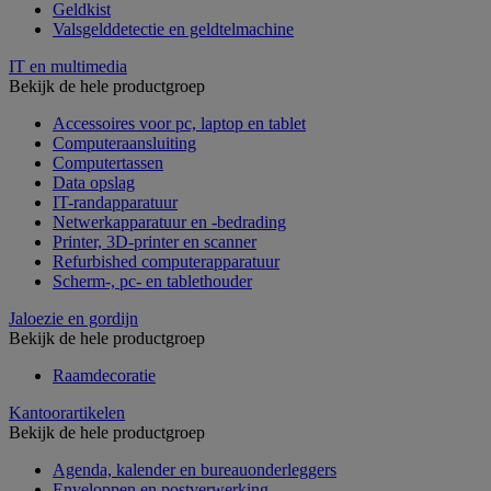
Geldkist
Valsgelddetectie en geldtelmachine
IT en multimedia
Bekijk de hele productgroep
Accessoires voor pc, laptop en tablet
Computeraansluiting
Computertassen
Data opslag
IT-randapparatuur
Netwerkapparatuur en -bedrading
Printer, 3D-printer en scanner
Refurbished computerapparatuur
Scherm-, pc- en tablethouder
Jaloezie en gordijn
Bekijk de hele productgroep
Raamdecoratie
Kantoorartikelen
Bekijk de hele productgroep
Agenda, kalender en bureauonderleggers
Enveloppen en postverwerking