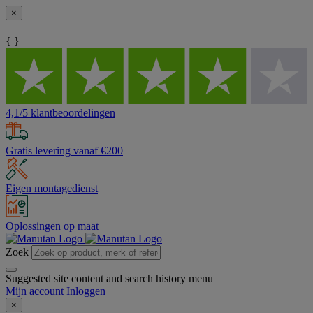
×
{ }
4,1/5 klantbeoordelingen
Gratis levering vanaf €200
Eigen montagedienst
Oplossingen op maat
Zoek
Suggested site content and search history menu
Mijn account
Inloggen
×