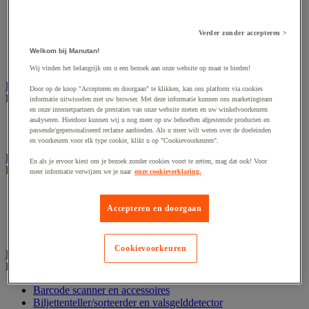
Dynamisch en interactief weergavesysteem
Fotocamera, videocamera en verrekijker
Professionele audio en geluidsopname
Verder zonder accepteren >
Projectie en videoprojectie-apparatuur
Studioverlichting en accessoires
Welkom bij Manutan!
Tv, dvd-speler en Blu-ray
Wij vinden het belangrijk om u een bezoek aan onze website op maat te bieden!
Bewegwijzering en aanduidingsborden
Door op de knop "Accepteren en doorgaan" te klikken, kan ons platform via cookies
Bekijk de hele productgroep
informatie uitwisselen met uw browser. Met deze informatie kunnen ons marketingteam
en onze internetpartners de prestaties van onze website meten en uw winkelvoorkeuren
Deurnaambord
analyseren. Hierdoor kunnen wij u nog meer op uw behoeften afgestemde producten en
passende/gepersonaliseerd reclame aanbieden. Als u meer wilt weten over de doeleinden
Pictogram
en voorkeuren voor elk type cookie, klikt u op "Cookievoorkeuren".
Folderrek en -houder
En als je ervoor kiest om je bezoek zonder cookies voort te zetten, mag dat ook! Voor
Bekijk de hele productgroep
meer informatie verwijzen we je naar
onze cookieverklaring.
Folderrek
Mobiel folderrek
Accepteren en doorgaan
Tafel folderstandaard
Wandfolderhouder
Cookievoorkeuren
Inname en beheer van geld
Bekijk de hele productgroep
Barcode scanner en accessoires
Biljettenteller/sorteerder en valsgelddetector