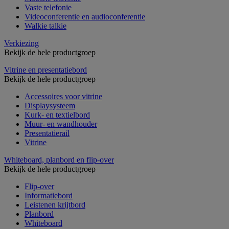
Vaste telefonie
Videoconferentie en audioconferentie
Walkie talkie
Verkiezing
Bekijk de hele productgroep
Vitrine en presentatiebord
Bekijk de hele productgroep
Accessoires voor vitrine
Displaysysteem
Kurk- en textielbord
Muur- en wandhouder
Presentatierail
Vitrine
Whiteboard, planbord en flip-over
Bekijk de hele productgroep
Flip-over
Informatiebord
Leistenen krijtbord
Planbord
Whiteboard