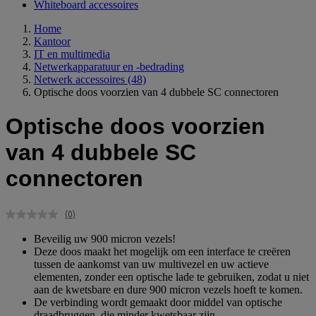
Whiteboard accessoires
Home
Kantoor
IT en multimedia
Netwerkapparatuur en -bedrading
Netwerk accessoires
(48)
Optische doos voorzien van 4 dubbele SC connectoren
Optische doos voorzien
van 4 dubbele SC
connectoren
(0)
Geen
scorewaarde.
Beveilig uw 900 micron vezels!
Dezelfde
Deze doos maakt het mogelijk om een interface te creëren
paginalink.
tussen de aankomst van uw multivezel en uw actieve
elementen, zonder een optische lade te gebruiken, zodat u niet
aan de kwetsbare en dure 900 micron vezels hoeft te komen.
De verbinding wordt gemaakt door middel van optische
draadbruggen, die minder kwetsbaar zijn.