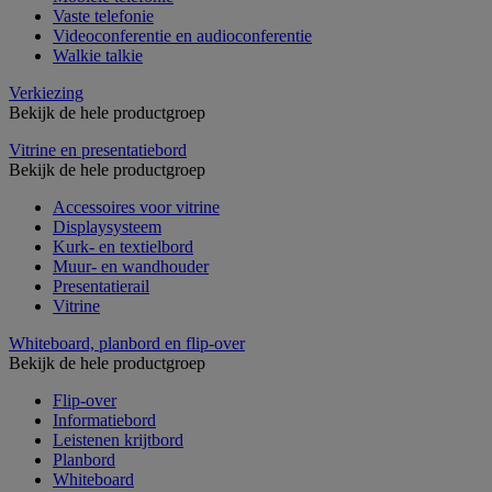
Vaste telefonie
Videoconferentie en audioconferentie
Walkie talkie
Verkiezing
Bekijk de hele productgroep
Vitrine en presentatiebord
Bekijk de hele productgroep
Accessoires voor vitrine
Displaysysteem
Kurk- en textielbord
Muur- en wandhouder
Presentatierail
Vitrine
Whiteboard, planbord en flip-over
Bekijk de hele productgroep
Flip-over
Informatiebord
Leistenen krijtbord
Planbord
Whiteboard