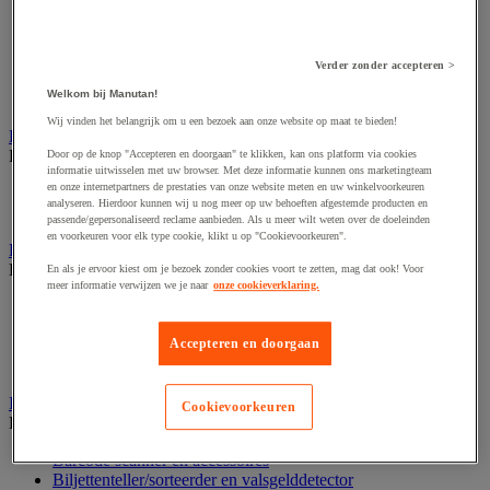
Dynamisch en interactief weergavesysteem
Fotocamera, videocamera en verrekijker
Professionele audio en geluidsopname
Projectie en videoprojectie-apparatuur
Verder zonder accepteren >
Studioverlichting en accessoires
Welkom bij Manutan!
Tv, dvd-speler en Blu-ray
Wij vinden het belangrijk om u een bezoek aan onze website op maat te bieden!
Bewegwijzering en aanduidingsborden
Bekijk de hele productgroep
Door op de knop "Accepteren en doorgaan" te klikken, kan ons platform via cookies
informatie uitwisselen met uw browser. Met deze informatie kunnen ons marketingteam
en onze internetpartners de prestaties van onze website meten en uw winkelvoorkeuren
Deurnaambord
analyseren. Hierdoor kunnen wij u nog meer op uw behoeften afgestemde producten en
Pictogram
passende/gepersonaliseerd reclame aanbieden. Als u meer wilt weten over de doeleinden
en voorkeuren voor elk type cookie, klikt u op "Cookievoorkeuren".
Folderrek en -houder
Bekijk de hele productgroep
En als je ervoor kiest om je bezoek zonder cookies voort te zetten, mag dat ook! Voor
meer informatie verwijzen we je naar
onze cookieverklaring.
Folderrek
Mobiel folderrek
Accepteren en doorgaan
Tafel folderstandaard
Wandfolderhouder
Inname en beheer van geld
Cookievoorkeuren
Bekijk de hele productgroep
Barcode scanner en accessoires
Biljettenteller/sorteerder en valsgelddetector