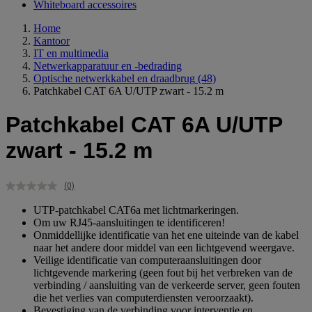
Whiteboard accessoires
Home
Kantoor
IT en multimedia
Netwerkapparatuur en -bedrading
Optische netwerkkabel en draadbrug
(48)
Patchkabel CAT 6A U/UTP zwart - 15.2 m
Patchkabel CAT 6A U/UTP
zwart - 15.2 m
(0)
Geen
scorewaarde.
UTP-patchkabel CAT6a met lichtmarkeringen.
Dezelfde
Om uw RJ45-aansluitingen te identificeren!
paginalink.
Onmiddellijke identificatie van het ene uiteinde van de kabel
naar het andere door middel van een lichtgevend weergave.
Veilige identificatie van computeraansluitingen door
lichtgevende markering (geen fout bij het verbreken van de
verbinding / aansluiting van de verkeerde server, geen fouten
die het verlies van computerdiensten veroorzaakt).
Bevestiging van de verbinding voor interventie en