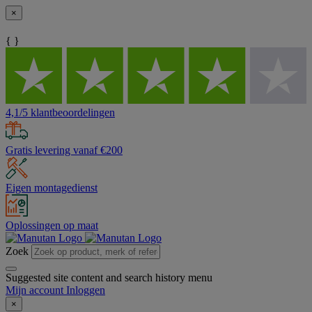
×
{ }
4,1/5 klantbeoordelingen
Gratis levering vanaf €200
Eigen montagedienst
Oplossingen op maat
Zoek
Suggested site content and search history menu
Mijn account
Inloggen
×