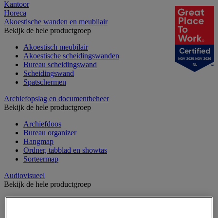
Kantoor
Horeca
Akoestische wanden en meubilair
Bekijk de hele productgroep
Akoestisch meubilair
Akoestische scheidingswanden
NOV 2025-NOV 2026
Bureau scheidingswand
NL
Scheidingswand
Spatschermen
Archiefopslag en documentbeheer
Bekijk de hele productgroep
Archiefdoos
Bureau organizer
Hangmap
Ordner, tabblad en showtas
Sorteermap
Audiovisueel
Bekijk de hele productgroep
Aansluitingen audio en video
Audio- en Hi-Fi-apparatuur