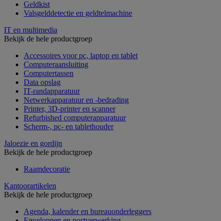
Geldkist
Valsgelddetectie en geldtelmachine
IT en multimedia
Bekijk de hele productgroep
Accessoires voor pc, laptop en tablet
Computeraansluiting
Computertassen
Data opslag
IT-randapparatuur
Netwerkapparatuur en -bedrading
Printer, 3D-printer en scanner
Refurbished computerapparatuur
Scherm-, pc- en tablethouder
Jaloezie en gordijn
Bekijk de hele productgroep
Raamdecoratie
Kantoorartikelen
Bekijk de hele productgroep
Agenda, kalender en bureauonderleggers
Enveloppen en postverwerking