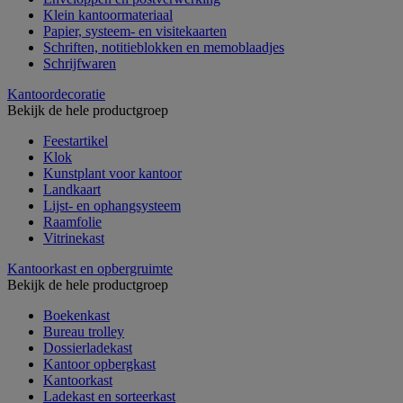
Klein kantoormateriaal
Papier, systeem- en visitekaarten
Schriften, notitieblokken en memoblaadjes
Schrijfwaren
Kantoordecoratie
Bekijk de hele productgroep
Feestartikel
Klok
Kunstplant voor kantoor
Landkaart
Lijst- en ophangsysteem
Raamfolie
Vitrinekast
Kantoorkast en opbergruimte
Bekijk de hele productgroep
Boekenkast
Bureau trolley
Dossierladekast
Kantoor opbergkast
Kantoorkast
Ladekast en sorteerkast