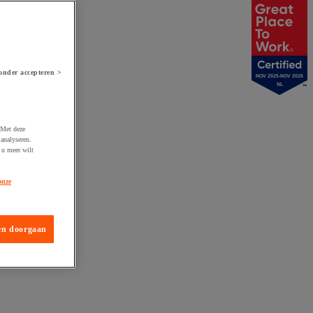
onder accepteren >
NOV 2025-NOV 2026
NL
 Met deze
analyseren.
 u meer wilt
onze
en doorgaan