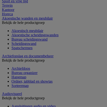
Sport en vrije tijd
Terrein
Kantoor
Horeca
Akoestische wanden en meubilair
Bekijk de hele productgroep
Akoestisch meubilair
Akoestische scheidingswanden
Bureau scheidingswand
Scheidingswand
Spatschermen
Archiefopslag en documentbeheer
Bekijk de hele productgroep
Archiefdoos
Bureau organizer
Hangmap
Ordner, tabblad en showtas
Sorteermap
Audiovisueel
Bekijk de hele productgroep
Aansluitingen audio en video