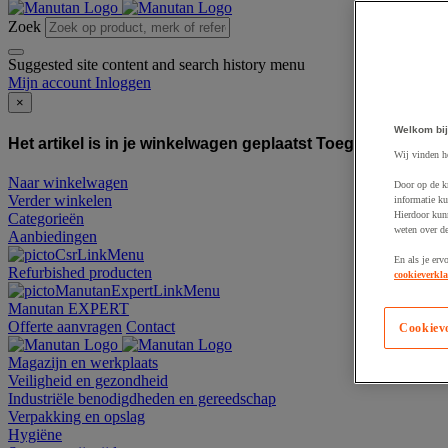
Zoek
Suggested site content and search history menu
Mijn account
Inloggen
×
Welkom bij
Het artikel is in je winkelwagen geplaatst
Toegevoegd aan
Wij vinden h
Naar winkelwagen
Door op de k
Verder winkelen
informatie ku
Hierdoor kun
Categorieën
weten over de
Aanbiedingen
En als je erv
Refurbished producten
cookieverkla
Manutan EXPERT
Offerte aanvragen
Contact
Cookiev
Magazijn en werkplaats
Veiligheid en gezondheid
Industriële benodigdheden en gereedschap
Verpakking en opslag
Hygiëne