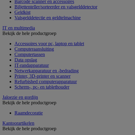
Barcode scanner en accessoires
Biljettenteller/sorteerder en valsgelddetector
Geldkist
Valsgelddetectie en geldtelmachine
IT en multimedia
Bekijk de hele productgroep
Accessoires voor pc, laptop en tablet
Computeraansluiting
Computertassen
Data opslag
IT-randapparatuur
Netwerkapparatuur en -bedrading
Printer, 3D-printer en scanner
Refurbished computerapparatuur
Scherm-, pc- en tablethouder
Jaloezie en gordijn
Bekijk de hele productgroep
Raamdecoratie
Kantoorartikelen
Bekijk de hele productgroep