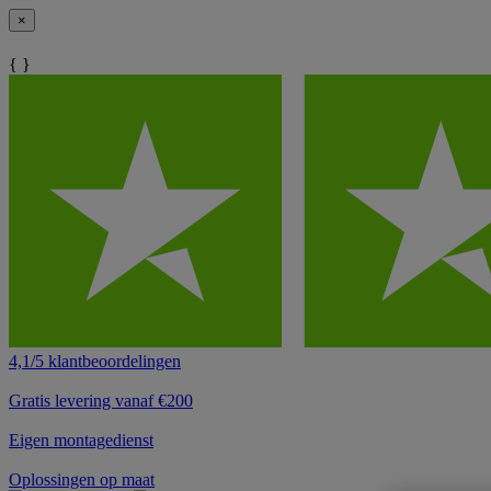
×
{ }
4,1/5 klantbeoordelingen
Gratis levering vanaf €200
Eigen montagedienst
Oplossingen op maat