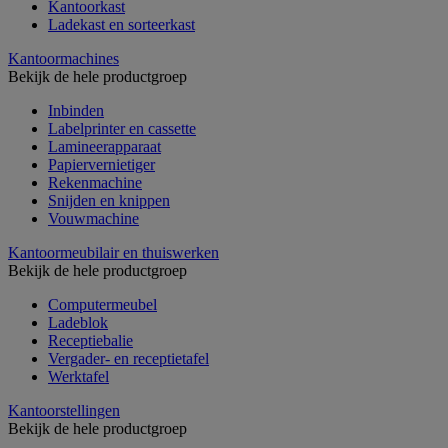
Kantoorkast
Ladekast en sorteerkast
Kantoormachines
Bekijk de hele productgroep
Inbinden
Labelprinter en cassette
Lamineerapparaat
Papiervernietiger
Rekenmachine
Snijden en knippen
Vouwmachine
Kantoormeubilair en thuiswerken
Bekijk de hele productgroep
Computermeubel
Ladeblok
Receptiebalie
Vergader- en receptietafel
Werktafel
Kantoorstellingen
Bekijk de hele productgroep