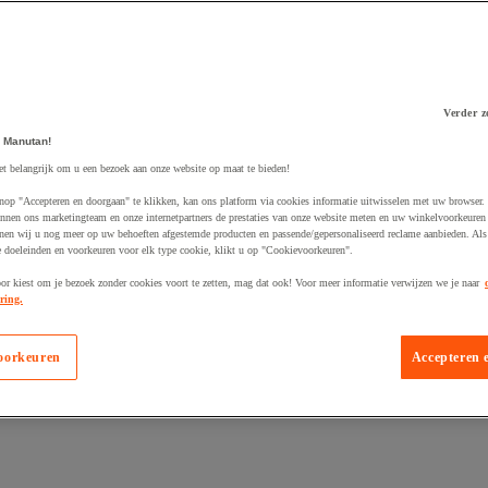
Verder z
 Manutan!
 winkelwagen
et belangrijk om u een bezoek aan onze website op maat te bieden!
nop "Accepteren en doorgaan" te klikken, kan ons platform via cookies informatie uitwisselen met uw browser.
nnen ons marketingteam en onze internetpartners de prestaties van onze website meten en uw winkelvoorkeuren 
nen wij u nog meer op uw behoeften afgestemde producten en passende/gepersonaliseerd reclame aanbieden. Als
 doeleinden en voorkeuren voor elk type cookie, klikt u op "Cookievoorkeuren".
oor kiest om je bezoek zonder cookies voort te zetten, mag dat ook! Voor meer informatie verwijzen we je naar
ring.
oorkeuren
Accepteren 