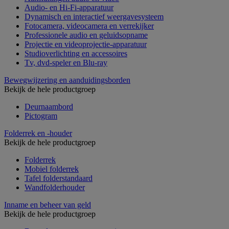
Audio- en Hi-Fi-apparatuur
Dynamisch en interactief weergavesysteem
Fotocamera, videocamera en verrekijker
Professionele audio en geluidsopname
Projectie en videoprojectie-apparatuur
Studioverlichting en accessoires
Tv, dvd-speler en Blu-ray
Bewegwijzering en aanduidingsborden
Bekijk de hele productgroep
Deurnaambord
Pictogram
Folderrek en -houder
Bekijk de hele productgroep
Folderrek
Mobiel folderrek
Tafel folderstandaard
Wandfolderhouder
Inname en beheer van geld
Bekijk de hele productgroep