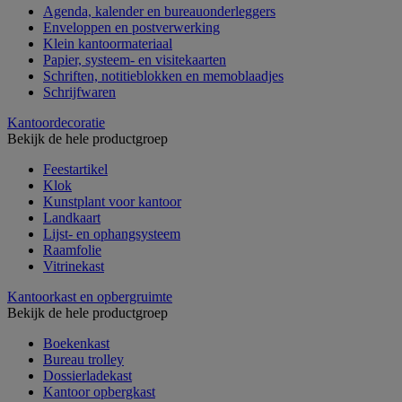
Agenda, kalender en bureauonderleggers
Enveloppen en postverwerking
Klein kantoormateriaal
Papier, systeem- en visitekaarten
Schriften, notitieblokken en memoblaadjes
Schrijfwaren
Kantoordecoratie
Bekijk de hele productgroep
Feestartikel
Klok
Kunstplant voor kantoor
Landkaart
Lijst- en ophangsysteem
Raamfolie
Vitrinekast
Kantoorkast en opbergruimte
Bekijk de hele productgroep
Boekenkast
Bureau trolley
Dossierladekast
Kantoor opbergkast