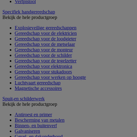
Verfpistool
Specifiek handgereedschap
Bekijk de hele productgroep
Explosieveilige gereedschappen
Gereedschap voor de elektricien
Gereedschap voor de loodgieter
Gereedschap voor de metselaar
Gereedschap voor de monteur
Gereedschap voor de schilder
Gereedschap voor de tegelzetter
Gereedschap voor elektronica
Gereedschap voor stukadoors
Gereedschap voor werken op hoogte
Luchtvaart gereedschap
Magnetische accessoires
Spuit-en schilderwerk
Bekijk de hele productgroep
Antiroest en primer
Bescherming van metalen
Binnen- en buitenverf
Galvaniseren
Gevel- en dakonderhoud