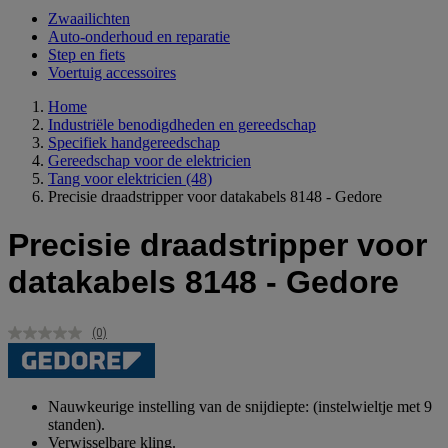
Zwaailichten
Auto-onderhoud en reparatie
Step en fiets
Voertuig accessoires
Home
Industriële benodigdheden en gereedschap
Specifiek handgereedschap
Gereedschap voor de elektricien
Tang voor elektricien
(48)
Precisie draadstripper voor datakabels 8148 - Gedore
Precisie draadstripper voor
datakabels 8148 - Gedore
(0)
Geen
scorewaarde.
Dezelfde
paginalink.
Nauwkeurige instelling van de snijdiepte: (instelwieltje met 9
standen).
Verwisselbare kling.