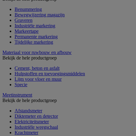
Benummering
Bewegwijzering magazijn
Graveren
Industriële markering
Markeertape
Permanente markering
Tijdelijke markering
Materiaal voor ruwbouw en afbouw
Bekijk de hele productgroep
Cement, beton en asfalt
Hulpstoffen en toevoegingsmiddelen
Lijm voor vloer en muur
Specie
Meetinstrument
Bekijk de hele productgroep
Afstandsmeter
Diktemeter en detector
Elektriciteitsmeter
Industriële weegschaal
Krachtmeter