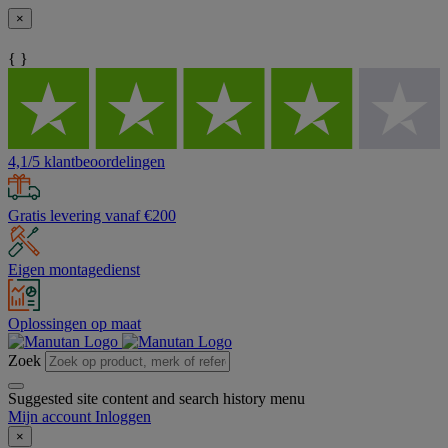
×
{ }
4,1/5 klantbeoordelingen
Gratis levering vanaf €200
Eigen montagedienst
Oplossingen op maat
Zoek
Suggested site content and search history menu
Mijn account
Inloggen
×