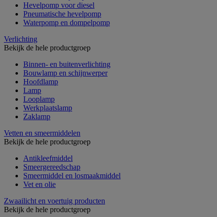
Hevelpomp voor diesel
Pneumatische hevelpomp
Waterpomp en dompelpomp
Verlichting
Bekijk de hele productgroep
Binnen- en buitenverlichting
Bouwlamp en schijnwerper
Hoofdlamp
Lamp
Looplamp
Werkplaatslamp
Zaklamp
Vetten en smeermiddelen
Bekijk de hele productgroep
Antikleefmiddel
Smeergereedschap
Smeermiddel en losmaakmiddel
Vet en olie
Zwaailicht en voertuig producten
Bekijk de hele productgroep