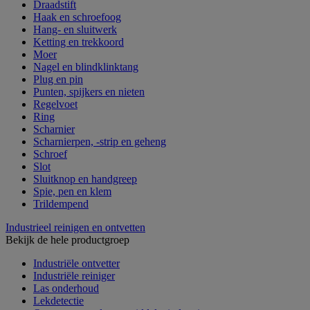
Draadstift
Haak en schroefoog
Hang- en sluitwerk
Ketting en trekkoord
Moer
Nagel en blindklinktang
Plug en pin
Punten, spijkers en nieten
Regelvoet
Ring
Scharnier
Scharnierpen, -strip en geheng
Schroef
Slot
Sluitknop en handgreep
Spie, pen en klem
Trildempend
Industrieel reinigen en ontvetten
Bekijk de hele productgroep
Industriële ontvetter
Industriële reiniger
Las onderhoud
Lekdetectie