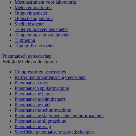
Meetinstrument voor laboratoria
Meten en markeren
Omgevingsmeter
Optische apparatuur
Snelheidsmeter
Teller en hoeveelheidsmeter
Temperatuur- en vochtmeter
Tijdmeting
Topografische meter
Pneumatisch gereedschap
Bekijk de hele productgroep
Compressor en accessoires
Koffer met pneumatisch gereedschap
Pneumatisch mes
Pneumatisch spijkermachine
Pneumatische hamer
Pneumatische klinkhamers
Pneumatische ratel
Pneumatische schuurmachine
Pneumatische slagmoersleutel en boormachine
Pneumatische slijpmachine
Pneumatische zaag
Specifieke pneumatische gereedschappen