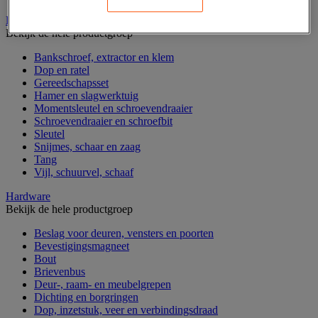
Handgereedschap
Bekijk de hele productgroep
Bankschroef, extractor en klem
Dop en ratel
Gereedschapsset
Hamer en slagwerktuig
Momentsleutel en schroevendraaier
Schroevendraaier en schroefbit
Sleutel
Snijmes, schaar en zaag
Tang
Vijl, schuurvel, schaaf
Hardware
Bekijk de hele productgroep
Beslag voor deuren, vensters en poorten
Bevestigingsmagneet
Bout
Brievenbus
Deur-, raam- en meubelgrepen
Dichting en borgringen
Dop, inzetstuk, veer en verbindingsdraad