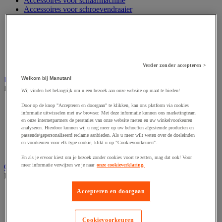
Accessoires voor schaafmachine
Accessoires voor schroevendraaier
Accessoires voor schuurmachine
Accessoires voor slijpmachine
Accessoires voor snij- en snoeigereedschap
Accessoires voor snij-schuurmachine
Accessoires voor spijkermachine
Accessoires voor zaag
Verder zonder accepteren >
Elektrische toebehoren en verlichting
Welkom bij Manutan!
Bekijk de hele productgroep
Wij vinden het belangrijk om u een bezoek aan onze website op maat te bieden!
Accessoires voor elektrisch schakelpaneel
Door op de knop "Accepteren en doorgaan" te klikken, kan ons platform via cookies
Batterij, oplader en kabel
informatie uitwisselen met uw browser. Met deze informatie kunnen ons marketingteam
en onze internetpartners de prestaties van onze website meten en uw winkelvoorkeuren
Elektrische kabel
analyseren. Hierdoor kunnen wij u nog meer op uw behoeften afgestemde producten en
Elektrische uitrusting
passende/gepersonaliseerd reclame aanbieden. Als u meer wilt weten over de doeleinden
Verlengsnoer, stekkerdoos en kapelhaspel
en voorkeuren voor elk type cookie, klikt u op "Cookievoorkeuren".
Wandcontactdoos en schakelaar
En als je ervoor kiest om je bezoek zonder cookies voort te zetten, mag dat ook! Voor
meer informatie verwijzen we je naar
onze cookieverklaring.
Gereedschap opbergen
Bekijk de hele productgroep
Accepteren en doorgaan
Assortimentsdoos en gereedschapkoffer
Gereedschapskist en opbergtas
Gereedschapskoffer en versterkte kist
Verrijdbare werktafel
Cookievoorkeuren