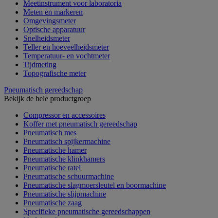
Meetinstrument voor laboratoria
Meten en markeren
Omgevingsmeter
Optische apparatuur
Snelheidsmeter
Teller en hoeveelheidsmeter
Temperatuur- en vochtmeter
Tijdmeting
Topografische meter
Pneumatisch gereedschap
Bekijk de hele productgroep
Compressor en accessoires
Koffer met pneumatisch gereedschap
Pneumatisch mes
Pneumatisch spijkermachine
Pneumatische hamer
Pneumatische klinkhamers
Pneumatische ratel
Pneumatische schuurmachine
Pneumatische slagmoersleutel en boormachine
Pneumatische slijpmachine
Pneumatische zaag
Specifieke pneumatische gereedschappen