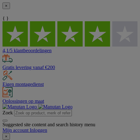
×
{ }
4,1/5 klantbeoordelingen
Gratis levering vanaf €200
Eigen montagedienst
Oplossingen op maat
Zoek
Suggested site content and search history menu
Mijn account
Inloggen
×