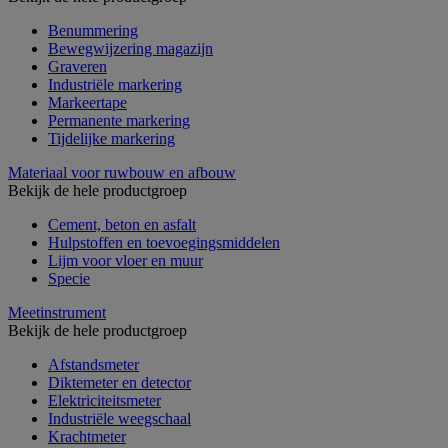
Benummering
Bewegwijzering magazijn
Graveren
Industriële markering
Markeertape
Permanente markering
Tijdelijke markering
Materiaal voor ruwbouw en afbouw
Bekijk de hele productgroep
Cement, beton en asfalt
Hulpstoffen en toevoegingsmiddelen
Lijm voor vloer en muur
Specie
Meetinstrument
Bekijk de hele productgroep
Afstandsmeter
Diktemeter en detector
Elektriciteitsmeter
Industriële weegschaal
Krachtmeter