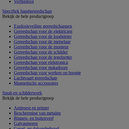
Verfpistool
Specifiek handgereedschap
Bekijk de hele productgroep
Explosieveilige gereedschappen
Gereedschap voor de elektricien
Gereedschap voor de loodgieter
Gereedschap voor de metselaar
Gereedschap voor de monteur
Gereedschap voor de schilder
Gereedschap voor de tegelzetter
Gereedschap voor elektronica
Gereedschap voor stukadoors
Gereedschap voor werken op hoogte
Luchtvaart gereedschap
Magnetische accessoires
Spuit-en schilderwerk
Bekijk de hele productgroep
Antiroest en primer
Bescherming van metalen
Binnen- en buitenverf
Galvaniseren
Gevel- en dakonderhoud