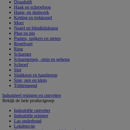
Draadstift
Haak en schroefoog
Hang- en sluitwerk
Ketting en trekkoord
Moer
Nagel en blindklinktang
Plug en pin
Punten, spijkers en nieten
Regelvoet
Ring
Scharnier
Scharnierpen, -strip en geheng
Schroef
Slot
Sluitknop en handgreep
Spie, pen en klem
Trildempend
Industrieel reinigen en ontvetten
Bekijk de hele productgroep
Industriële ontvetter
Industriële reiniger
Las onderhoud
Lekdetectie