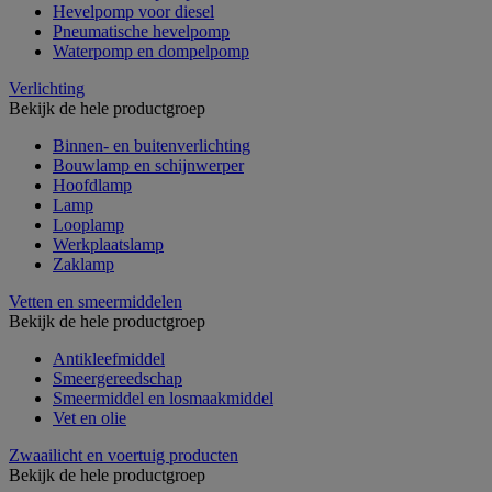
Hevelpomp voor diesel
Pneumatische hevelpomp
Waterpomp en dompelpomp
Verlichting
Bekijk de hele productgroep
Binnen- en buitenverlichting
Bouwlamp en schijnwerper
Hoofdlamp
Lamp
Looplamp
Werkplaatslamp
Zaklamp
Vetten en smeermiddelen
Bekijk de hele productgroep
Antikleefmiddel
Smeergereedschap
Smeermiddel en losmaakmiddel
Vet en olie
Zwaailicht en voertuig producten
Bekijk de hele productgroep