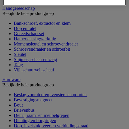
Handgereedschap
Bekijk de hele productgroep
Bankschroef, extractor en klem
Dop en ratel
Gereedschapsset
Hamer en slagwerktuig
Momentsleutel en schroevendraaier
Schroevendraaier en schroefbit
Sleutel
Snijmes, schaar en zaag
Tang
Vijl, schuurvel, schaaf
Hardware
Bekijk de hele productgroep
Beslag voor deuren, vensters en poorten
Bevestigingsmagneet
Bout
Brievenbus
Deur-, raam- en meubelgrepen
Dichting en borgringen
Dop, inzetstuk, veer en verbindingsdraad