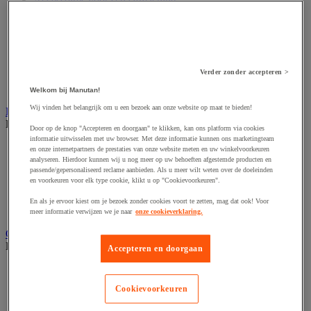
Accessoires voor schaafmachine
Accessoires voor schroevendraaier
Accessoires voor schuurmachine
Accessoires voor slijpmachine
Accessoires voor snij- en snoeigereedschap
Accessoires voor snij-schuurmachine
Verder zonder accepteren >
Accessoires voor spijkermachine
Accessoires voor zaag
Welkom bij Manutan!
Wij vinden het belangrijk om u een bezoek aan onze website op maat te bieden!
Elektrische toebehoren en verlichting
Bekijk de hele productgroep
Door op de knop "Accepteren en doorgaan" te klikken, kan ons platform via cookies
informatie uitwisselen met uw browser. Met deze informatie kunnen ons marketingteam
Accessoires voor elektrisch schakelpaneel
en onze internetpartners de prestaties van onze website meten en uw winkelvoorkeuren
Batterij, oplader en kabel
analyseren. Hierdoor kunnen wij u nog meer op uw behoeften afgestemde producten en
passende/gepersonaliseerd reclame aanbieden. Als u meer wilt weten over de doeleinden
Elektrische kabel
en voorkeuren voor elk type cookie, klikt u op "Cookievoorkeuren".
Elektrische uitrusting
Verlengsnoer, stekkerdoos en kapelhaspel
En als je ervoor kiest om je bezoek zonder cookies voort te zetten, mag dat ook! Voor
Wandcontactdoos en schakelaar
meer informatie verwijzen we je naar
onze cookieverklaring.
Gereedschap opbergen
Bekijk de hele productgroep
Accepteren en doorgaan
Assortimentsdoos en gereedschapkoffer
Gereedschapskist en opbergtas
Cookievoorkeuren
Gereedschapskoffer en versterkte kist
Verrijdbare werktafel