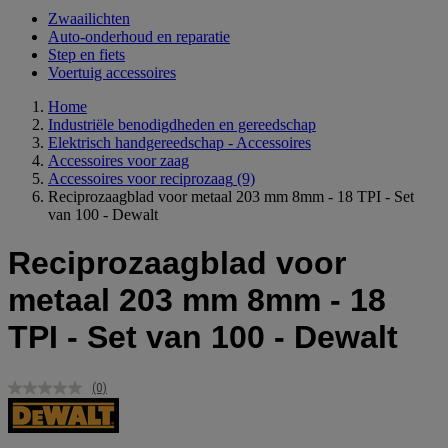
Zwaailichten
Auto-onderhoud en reparatie
Step en fiets
Voertuig accessoires
Home
Industriële benodigdheden en gereedschap
Elektrisch handgereedschap - Accessoires
Accessoires voor zaag
Accessoires voor reciprozaag
(9)
Reciprozaagblad voor metaal 203 mm 8mm - 18 TPI - Set
van 100 - Dewalt
Reciprozaagblad voor
metaal 203 mm 8mm - 18
TPI - Set van 100 - Dewalt
(0)
Geen
scorewaarde.
Dezelfde
paginalink.