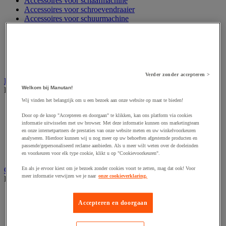
Accessoires voor schaafmachine
Accessoires voor schroevendraaier
Accessoires voor schuurmachine
Accessoires voor slijpmachine
Accessoires voor snij- en snoeigereedschap
Accessoires voor snij-schuurmachine
Accessoires voor spijkermachine
Accessoires voor zaag
Verder zonder accepteren >
Elektrische toebehoren en verlichting
Welkom bij Manutan!
Bekijk de hele productgroep
Wij vinden het belangrijk om u een bezoek aan onze website op maat te bieden!
Accessoires voor elektrisch schakelpaneel
Batterij, oplader en kabel
Door op de knop "Accepteren en doorgaan" te klikken, kan ons platform via cookies
informatie uitwisselen met uw browser. Met deze informatie kunnen ons marketingteam
Elektrische kabel
en onze internetpartners de prestaties van onze website meten en uw winkelvoorkeuren
Elektrische uitrusting
analyseren. Hierdoor kunnen wij u nog meer op uw behoeften afgestemde producten en
Verlengsnoer, stekkerdoos en kapelhaspel
passende/gepersonaliseerd reclame aanbieden. Als u meer wilt weten over de doeleinden
Wandcontactdoos en schakelaar
en voorkeuren voor elk type cookie, klikt u op "Cookievoorkeuren".
Gereedschap opbergen
En als je ervoor kiest om je bezoek zonder cookies voort te zetten, mag dat ook! Voor
meer informatie verwijzen we je naar
onze cookieverklaring.
Bekijk de hele productgroep
Assortimentsdoos en gereedschapkoffer
Accepteren en doorgaan
Gereedschapskist en opbergtas
Gereedschapskoffer en versterkte kist
Verrijdbare werktafel