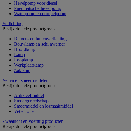
Hevelpomp voor diesel
Pneumatische hevelpomp
Waterpomp en dompelpomp
Verlichting
Bekijk de hele productgroep
Binnen- en buitenverlichting
Bouwlamp en schijnwerper
Hoofdlamp
Lamp
Looplamp
Werkplaatslamp
Zaklamp
Vetten en smeermiddelen
Bekijk de hele productgroep
Antikleefmiddel
Smeergereedschap
Smeermiddel en losmaakmiddel
Vet en olie
Zwaailicht en voertuig producten
Bekijk de hele productgroep