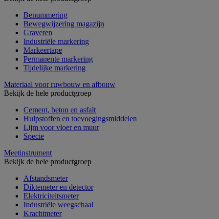
Benummering
Bewegwijzering magazijn
Graveren
Industriële markering
Markeertape
Permanente markering
Tijdelijke markering
Materiaal voor ruwbouw en afbouw
Bekijk de hele productgroep
Cement, beton en asfalt
Hulpstoffen en toevoegingsmiddelen
Lijm voor vloer en muur
Specie
Meetinstrument
Bekijk de hele productgroep
Afstandsmeter
Diktemeter en detector
Elektriciteitsmeter
Industriële weegschaal
Krachtmeter