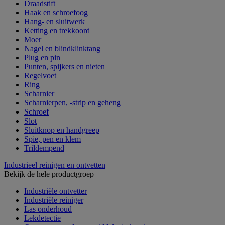
Draadstift
Haak en schroefoog
Hang- en sluitwerk
Ketting en trekkoord
Moer
Nagel en blindklinktang
Plug en pin
Punten, spijkers en nieten
Regelvoet
Ring
Scharnier
Scharnierpen, -strip en geheng
Schroef
Slot
Sluitknop en handgreep
Spie, pen en klem
Trildempend
Industrieel reinigen en ontvetten
Bekijk de hele productgroep
Industriële ontvetter
Industriële reiniger
Las onderhoud
Lekdetectie