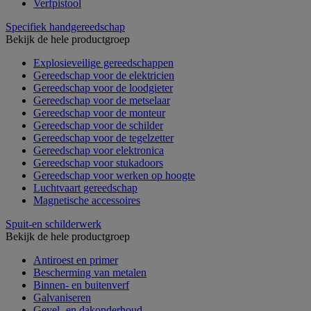
Verfpistool
Specifiek handgereedschap
Bekijk de hele productgroep
Explosieveilige gereedschappen
Gereedschap voor de elektricien
Gereedschap voor de loodgieter
Gereedschap voor de metselaar
Gereedschap voor de monteur
Gereedschap voor de schilder
Gereedschap voor de tegelzetter
Gereedschap voor elektronica
Gereedschap voor stukadoors
Gereedschap voor werken op hoogte
Luchtvaart gereedschap
Magnetische accessoires
Spuit-en schilderwerk
Bekijk de hele productgroep
Antiroest en primer
Bescherming van metalen
Binnen- en buitenverf
Galvaniseren
Gevel- en dakonderhoud