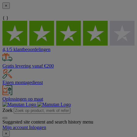
×
{ }
4,1/5 klantbeoordelingen
Gratis levering vanaf €200
Eigen montagedienst
Oplossingen op maat
Zoek
Suggested site content and search history menu
Mijn account
Inloggen
×