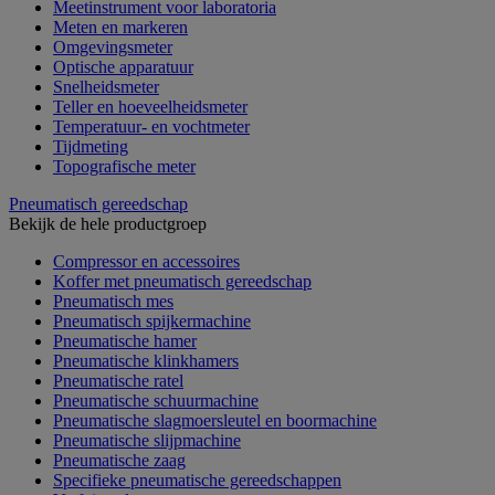
Meetinstrument voor laboratoria
Meten en markeren
Omgevingsmeter
Optische apparatuur
Snelheidsmeter
Teller en hoeveelheidsmeter
Temperatuur- en vochtmeter
Tijdmeting
Topografische meter
Pneumatisch gereedschap
Bekijk de hele productgroep
Compressor en accessoires
Koffer met pneumatisch gereedschap
Pneumatisch mes
Pneumatisch spijkermachine
Pneumatische hamer
Pneumatische klinkhamers
Pneumatische ratel
Pneumatische schuurmachine
Pneumatische slagmoersleutel en boormachine
Pneumatische slijpmachine
Pneumatische zaag
Specifieke pneumatische gereedschappen