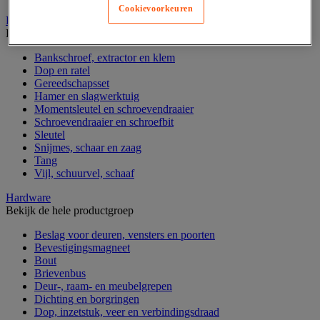
Cookievoorkeuren
Handgereedschap
Bekijk de hele productgroep
Bankschroef, extractor en klem
Dop en ratel
Gereedschapsset
Hamer en slagwerktuig
Momentsleutel en schroevendraaier
Schroevendraaier en schroefbit
Sleutel
Snijmes, schaar en zaag
Tang
Vijl, schuurvel, schaaf
Hardware
Bekijk de hele productgroep
Beslag voor deuren, vensters en poorten
Bevestigingsmagneet
Bout
Brievenbus
Deur-, raam- en meubelgrepen
Dichting en borgringen
Dop, inzetstuk, veer en verbindingsdraad