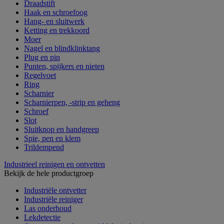
Draadstift
Haak en schroefoog
Hang- en sluitwerk
Ketting en trekkoord
Moer
Nagel en blindklinktang
Plug en pin
Punten, spijkers en nieten
Regelvoet
Ring
Scharnier
Scharnierpen, -strip en geheng
Schroef
Slot
Sluitknop en handgreep
Spie, pen en klem
Trildempend
Industrieel reinigen en ontvetten
Bekijk de hele productgroep
Industriële ontvetter
Industriële reiniger
Las onderhoud
Lekdetectie