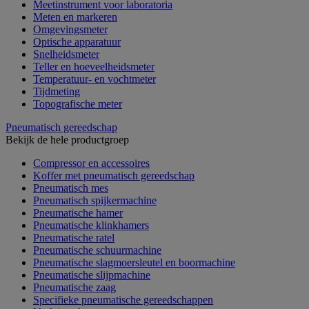
Meetinstrument voor laboratoria
Meten en markeren
Omgevingsmeter
Optische apparatuur
Snelheidsmeter
Teller en hoeveelheidsmeter
Temperatuur- en vochtmeter
Tijdmeting
Topografische meter
Pneumatisch gereedschap
Bekijk de hele productgroep
Compressor en accessoires
Koffer met pneumatisch gereedschap
Pneumatisch mes
Pneumatisch spijkermachine
Pneumatische hamer
Pneumatische klinkhamers
Pneumatische ratel
Pneumatische schuurmachine
Pneumatische slagmoersleutel en boormachine
Pneumatische slijpmachine
Pneumatische zaag
Specifieke pneumatische gereedschappen