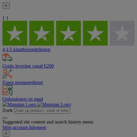
×
{ }
4,1/5 klantbeoordelingen
Gratis levering vanaf €200
Eigen montagedienst
Oplossingen op maat
Zoek
Suggested site content and search history menu
Mijn account
Inloggen
×