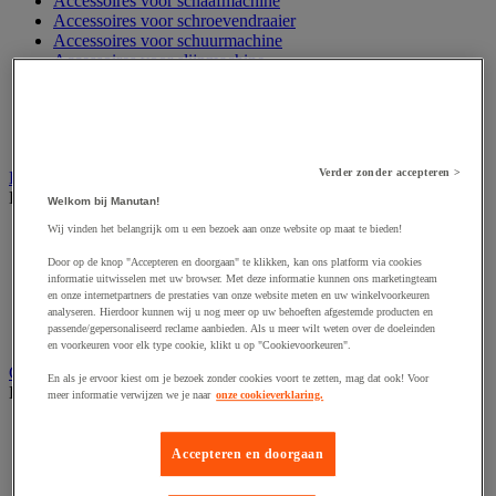
Accessoires voor schaafmachine
Accessoires voor schroevendraaier
Accessoires voor schuurmachine
Accessoires voor slijpmachine
Accessoires voor snij- en snoeigereedschap
Accessoires voor snij-schuurmachine
Accessoires voor spijkermachine
Accessoires voor zaag
Verder zonder accepteren >
Elektrische toebehoren en verlichting
Bekijk de hele productgroep
Welkom bij Manutan!
Wij vinden het belangrijk om u een bezoek aan onze website op maat te bieden!
Accessoires voor elektrisch schakelpaneel
Batterij, oplader en kabel
Door op de knop "Accepteren en doorgaan" te klikken, kan ons platform via cookies
Elektrische kabel
informatie uitwisselen met uw browser. Met deze informatie kunnen ons marketingteam
Elektrische uitrusting
en onze internetpartners de prestaties van onze website meten en uw winkelvoorkeuren
Verlengsnoer, stekkerdoos en kapelhaspel
analyseren. Hierdoor kunnen wij u nog meer op uw behoeften afgestemde producten en
passende/gepersonaliseerd reclame aanbieden. Als u meer wilt weten over de doeleinden
Wandcontactdoos en schakelaar
en voorkeuren voor elk type cookie, klikt u op "Cookievoorkeuren".
Gereedschap opbergen
En als je ervoor kiest om je bezoek zonder cookies voort te zetten, mag dat ook! Voor
Bekijk de hele productgroep
meer informatie verwijzen we je naar
onze cookieverklaring.
Assortimentsdoos en gereedschapkoffer
Gereedschapskist en opbergtas
Accepteren en doorgaan
Gereedschapskoffer en versterkte kist
Verrijdbare werktafel