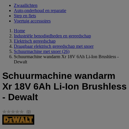
Zwaailichten
Auto-onderhoud en reparatie
Step en fiets
Voertuig accessoires
Home
Industriële benodigdheden en gereedschap
Elektrisch gereedschap
Draagbaar elektrisch gereedschap met snoer
Schuurmachine met snoer
(26)
Schuurmachine wandarm Xr 18V 6Ah Li-Ion Brushless -
Dewalt
Schuurmachine wandarm
Xr 18V 6Ah Li-Ion Brushless
- Dewalt
(0)
Geen
scorewaarde.
Dezelfde
paginalink.