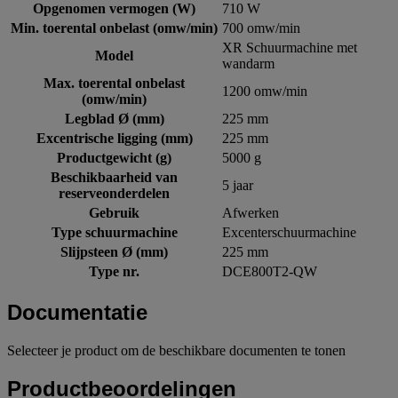
Opgenomen vermogen (W)
710 W
Min. toerental onbelast (omw/min)
700 omw/min
XR Schuurmachine met
Model
wandarm
Max. toerental onbelast
1200 omw/min
(omw/min)
Legblad Ø (mm)
225 mm
Excentrische ligging (mm)
225 mm
Productgewicht (g)
5000 g
Beschikbaarheid van
5 jaar
reserveonderdelen
Gebruik
Afwerken
Type schuurmachine
Excenterschuurmachine
Slijpsteen Ø (mm)
225 mm
Type nr.
DCE800T2-QW
Documentatie
Selecteer je product om de beschikbare documenten te tonen
Productbeoordelingen