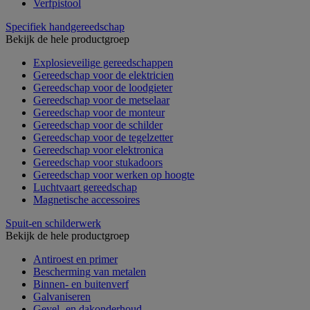
Verfpistool
Specifiek handgereedschap
Bekijk de hele productgroep
Explosieveilige gereedschappen
Gereedschap voor de elektricien
Gereedschap voor de loodgieter
Gereedschap voor de metselaar
Gereedschap voor de monteur
Gereedschap voor de schilder
Gereedschap voor de tegelzetter
Gereedschap voor elektronica
Gereedschap voor stukadoors
Gereedschap voor werken op hoogte
Luchtvaart gereedschap
Magnetische accessoires
Spuit-en schilderwerk
Bekijk de hele productgroep
Antiroest en primer
Bescherming van metalen
Binnen- en buitenverf
Galvaniseren
Gevel- en dakonderhoud