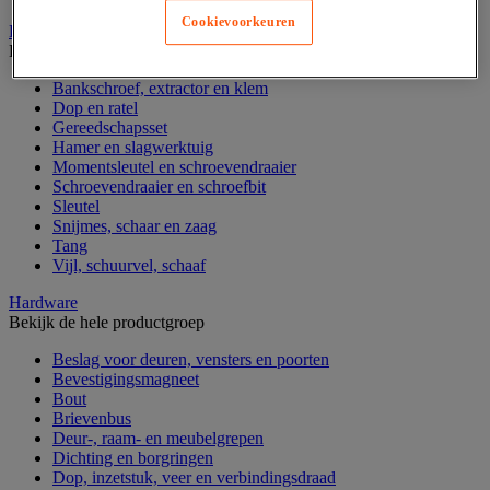
Cookievoorkeuren
Handgereedschap
Bekijk de hele productgroep
Bankschroef, extractor en klem
Dop en ratel
Gereedschapsset
Hamer en slagwerktuig
Momentsleutel en schroevendraaier
Schroevendraaier en schroefbit
Sleutel
Snijmes, schaar en zaag
Tang
Vijl, schuurvel, schaaf
Hardware
Bekijk de hele productgroep
Beslag voor deuren, vensters en poorten
Bevestigingsmagneet
Bout
Brievenbus
Deur-, raam- en meubelgrepen
Dichting en borgringen
Dop, inzetstuk, veer en verbindingsdraad