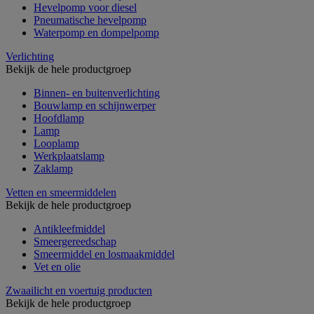
Hevelpomp voor diesel
Pneumatische hevelpomp
Waterpomp en dompelpomp
Verlichting
Bekijk de hele productgroep
Binnen- en buitenverlichting
Bouwlamp en schijnwerper
Hoofdlamp
Lamp
Looplamp
Werkplaatslamp
Zaklamp
Vetten en smeermiddelen
Bekijk de hele productgroep
Antikleefmiddel
Smeergereedschap
Smeermiddel en losmaakmiddel
Vet en olie
Zwaailicht en voertuig producten
Bekijk de hele productgroep