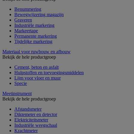
Benummering
Bewegwijzering magazijn
Graveren
Industriële markering
Markeertape
Permanente markering
Tijdelijke markering
Materiaal voor ruwbouw en afbouw
Bekijk de hele productgroep
Cement, beton en asfalt
Hulpstoffen en toevoegingsmiddelen
Lijm voor vloer en muur
Specie
Meetinstrument
Bekijk de hele productgroep
Afstandsmeter
Diktemeter en detector
Elektriciteitsmeter
Industriële weegschaal
Krachtmeter