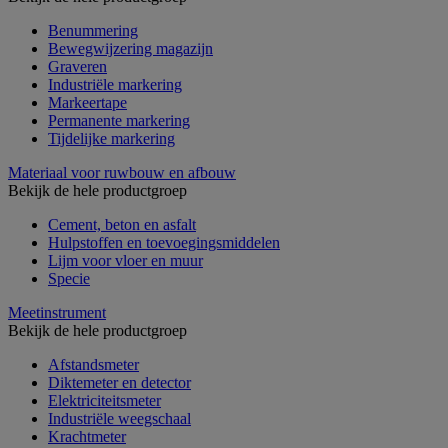
Benummering
Bewegwijzering magazijn
Graveren
Industriële markering
Markeertape
Permanente markering
Tijdelijke markering
Materiaal voor ruwbouw en afbouw
Bekijk de hele productgroep
Cement, beton en asfalt
Hulpstoffen en toevoegingsmiddelen
Lijm voor vloer en muur
Specie
Meetinstrument
Bekijk de hele productgroep
Afstandsmeter
Diktemeter en detector
Elektriciteitsmeter
Industriële weegschaal
Krachtmeter