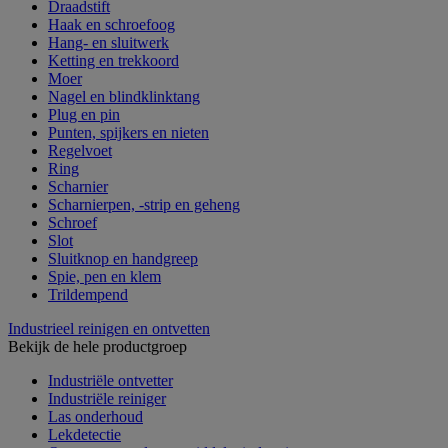
Draadstift
Haak en schroefoog
Hang- en sluitwerk
Ketting en trekkoord
Moer
Nagel en blindklinktang
Plug en pin
Punten, spijkers en nieten
Regelvoet
Ring
Scharnier
Scharnierpen, -strip en geheng
Schroef
Slot
Sluitknop en handgreep
Spie, pen en klem
Trildempend
Industrieel reinigen en ontvetten
Bekijk de hele productgroep
Industriële ontvetter
Industriële reiniger
Las onderhoud
Lekdetectie