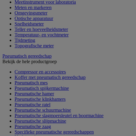
Meetinstrument voor laboratoria
Meten en markeren
Omgevingsmeter
Optische apparatuur
Snelheidsmeter
Teller en hoeveelheidsmeter
Temperatuur- en vochtmeter
Tijdmeting
Topografische meter
Pneumatisch gereedschap
Bekijk de hele productgroep
Compressor en accessoires
Koffer met pneumatisch gereedschap
Pneumatisch mes
Pneumatisch spijkermachine
Pneumatische hamer
Pneumatische klinkhamers
Pneumatische ratel
Pneumatische schuurmachine
Pneumatische slagmoersleutel en boormachine
Pneumatische slijpmachine
Pneumatische zaag
Specifieke pneumatische gereedschappen