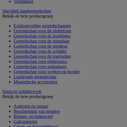
Verfpistool
Specifiek handgereedschap
Bekijk de hele productgroep
Explosieveilige gereedschappen
Gereedschap voor de elektricien
Gereedschap voor de loodgieter
Gereedschap voor de metselaar
Gereedschap voor de monteur
Gereedschap voor de schilder
Gereedschap voor de tegelzetter
Gereedschap voor elektronica
Gereedschap voor stukadoors
Gereedschap voor werken op hoogte
Luchtvaart gereedschap
Magnetische accessoires
Spuit-en schilderwerk
Bekijk de hele productgroep
Antiroest en primer
Bescherming van metalen
Binnen- en buitenverf
Galvaniseren
Gevel- en dakonderhoud