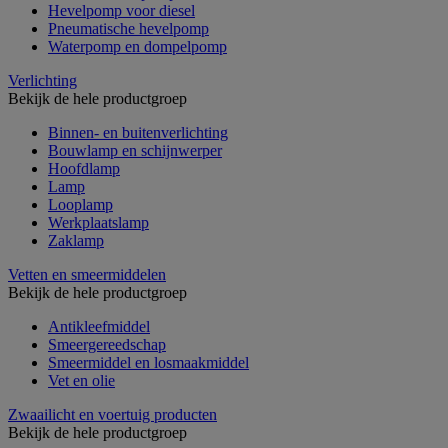
Hevelpomp voor diesel
Pneumatische hevelpomp
Waterpomp en dompelpomp
Verlichting
Bekijk de hele productgroep
Binnen- en buitenverlichting
Bouwlamp en schijnwerper
Hoofdlamp
Lamp
Looplamp
Werkplaatslamp
Zaklamp
Vetten en smeermiddelen
Bekijk de hele productgroep
Antikleefmiddel
Smeergereedschap
Smeermiddel en losmaakmiddel
Vet en olie
Zwaailicht en voertuig producten
Bekijk de hele productgroep