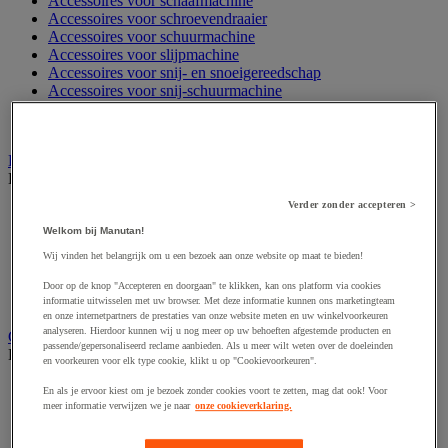
Accessoires voor schaafmachine
Accessoires voor schroevendraaier
Accessoires voor schuurmachine
Accessoires voor slijpmachine
Accessoires voor snij- en snoeigereedschap
Accessoires voor snij-schuurmachine
Accessoires voor spijkermachine
Accessoires voor zaag
Elektrische toebehoren en verlichting
Bekijk de hele productgroep
Verder zonder accepteren >
Accessoires voor elektrisch schakelpaneel
Batterij, oplader en kabel
Welkom bij Manutan!
Elektrische kabel
Wij vinden het belangrijk om u een bezoek aan onze website op maat te bieden!
Elektrische uitrusting
Verlengsnoer, stekkerdoos en kapelhaspel
Door op de knop "Accepteren en doorgaan" te klikken, kan ons platform via cookies
Wandcontactdoos en schakelaar
informatie uitwisselen met uw browser. Met deze informatie kunnen ons marketingteam
en onze internetpartners de prestaties van onze website meten en uw winkelvoorkeuren
analyseren. Hierdoor kunnen wij u nog meer op uw behoeften afgestemde producten en
Gereedschap opbergen
passende/gepersonaliseerd reclame aanbieden. Als u meer wilt weten over de doeleinden
Bekijk de hele productgroep
en voorkeuren voor elk type cookie, klikt u op "Cookievoorkeuren".
Assortimentsdoos en gereedschapkoffer
En als je ervoor kiest om je bezoek zonder cookies voort te zetten, mag dat ook! Voor
Gereedschapskist en opbergtas
meer informatie verwijzen we je naar
onze cookieverklaring.
Gereedschapskoffer en versterkte kist
Verrijdbare werktafel