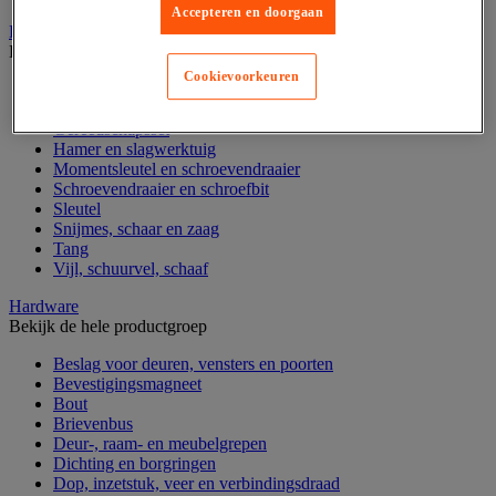
Accepteren en doorgaan
Handgereedschap
Bekijk de hele productgroep
Cookievoorkeuren
Bankschroef, extractor en klem
Dop en ratel
Gereedschapsset
Hamer en slagwerktuig
Momentsleutel en schroevendraaier
Schroevendraaier en schroefbit
Sleutel
Snijmes, schaar en zaag
Tang
Vijl, schuurvel, schaaf
Hardware
Bekijk de hele productgroep
Beslag voor deuren, vensters en poorten
Bevestigingsmagneet
Bout
Brievenbus
Deur-, raam- en meubelgrepen
Dichting en borgringen
Dop, inzetstuk, veer en verbindingsdraad