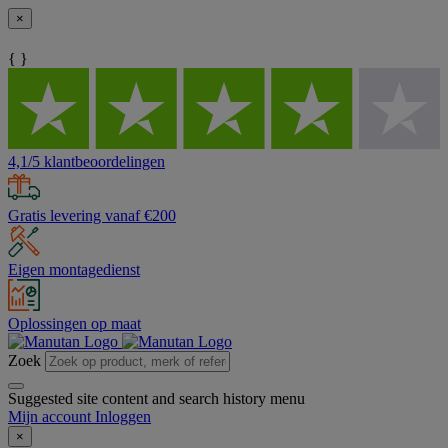
×
{ }
4,1/5 klantbeoordelingen
Gratis levering vanaf €200
Eigen montagedienst
Oplossingen op maat
Zoek
Suggested site content and search history menu
Mijn account
Inloggen
×