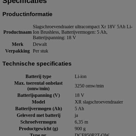
Specificaties
Productinformatie
Slagschroevendraaier ultracompact Xr 18V 5Ah Li-
Productnaam
Ion Brushless, Batterijvermogen: 5 Ah,
Batterijspanning: 18 V
Merk
Dewalt
Verpakking
Per stuk
Technische specificaties
Batterij type
Li-ion
Max. toerental onbelast
3250 omw/min
(omw/min)
Batterijspanning (V)
18 V
Model
XR slagschroevendraaier
Batterijvermogen (Ah)
5 Ah
Geleverd met batterij
ja
Schroefvermogen
6,35 m
Productgewicht (g)
900 g
Type nr.
DCF850P2T-QW