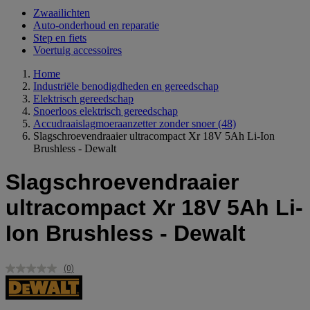
Zwaailichten
Auto-onderhoud en reparatie
Step en fiets
Voertuig accessoires
Home
Industriële benodigdheden en gereedschap
Elektrisch gereedschap
Snoerloos elektrisch gereedschap
Accudraaislagmoeraanzetter zonder snoer
(48)
Slagschroevendraaier ultracompact Xr 18V 5Ah Li-Ion
Brushless - Dewalt
Slagschroevendraaier
ultracompact Xr 18V 5Ah Li-
Ion Brushless - Dewalt
(0)
Geen
scorewaarde.
Dezelfde
paginalink.