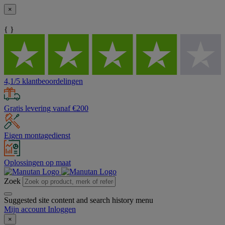
×
{ }
4,1/5 klantbeoordelingen
Gratis levering vanaf €200
Eigen montagedienst
Oplossingen op maat
Zoek
Suggested site content and search history menu
Mijn account
Inloggen
×