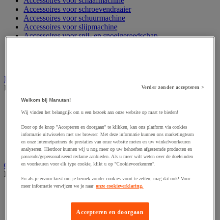
Accessoires voor schaafmachine
Accessoires voor schroevendraaier
Accessoires voor schuurmachine
Accessoires voor slijpmachine
Accessoires voor snij- en snoeigereedschap
Accessoires voor snij-schuurmachine
Accessoires voor spijkermachine
Accessoires voor zaag
Elektrische toebehoren en verlichting
Bekijk de hele productgroep
Verder zonder accepteren >
Welkom bij Manutan!
Accessoires voor elektrisch schakelpaneel
Batterij, oplader en kabel
Wij vinden het belangrijk om u een bezoek aan onze website op maat te bieden!
Elektrische kabel
Door op de knop "Accepteren en doorgaan" te klikken, kan ons platform via cookies
Elektrische uitrusting
informatie uitwisselen met uw browser. Met deze informatie kunnen ons marketingteam
Verlengsnoer, stekkerdoos en kapelhaspel
en onze internetpartners de prestaties van onze website meten en uw winkelvoorkeuren
Wandcontactdoos en schakelaar
analyseren. Hierdoor kunnen wij u nog meer op uw behoeften afgestemde producten en
passende/gepersonaliseerd reclame aanbieden. Als u meer wilt weten over de doeleinden
Gereedschap opbergen
en voorkeuren voor elk type cookie, klikt u op "Cookievoorkeuren".
Bekijk de hele productgroep
En als je ervoor kiest om je bezoek zonder cookies voort te zetten, mag dat ook! Voor
meer informatie verwijzen we je naar
onze cookieverklaring.
Assortimentsdoos en gereedschapkoffer
Gereedschapskist en opbergtas
Gereedschapskoffer en versterkte kist
Accepteren en doorgaan
Verrijdbare werktafel