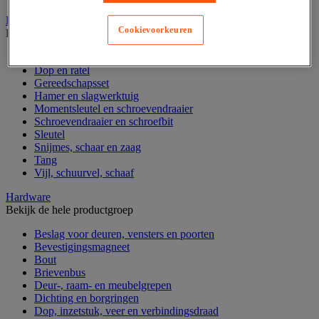
Handgereedschap
Cookievoorkeuren
Bekijk de hele productgroep
Bankschroef, extractor en klem
Dop en ratel
Gereedschapsset
Hamer en slagwerktuig
Momentsleutel en schroevendraaier
Schroevendraaier en schroefbit
Sleutel
Snijmes, schaar en zaag
Tang
Vijl, schuurvel, schaaf
Hardware
Bekijk de hele productgroep
Beslag voor deuren, vensters en poorten
Bevestigingsmagneet
Bout
Brievenbus
Deur-, raam- en meubelgrepen
Dichting en borgringen
Dop, inzetstuk, veer en verbindingsdraad