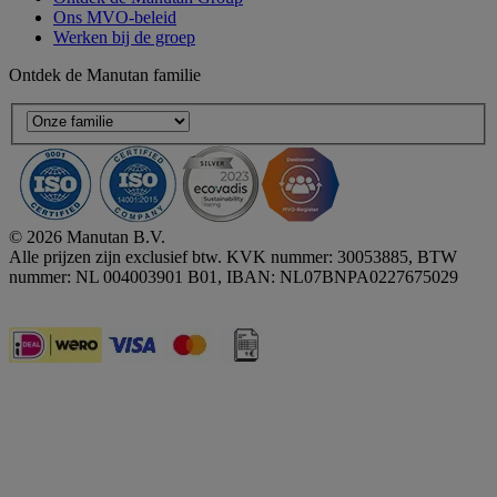
Ons MVO-beleid
Werken bij de groep
Ontdek de Manutan familie
© 2026 Manutan B.V.
Alle prijzen zijn exclusief btw. KVK nummer: 30053885, BTW
nummer: NL 004003901 B01, IBAN: NL07BNPA0227675029
Accessibility - some points not compliant