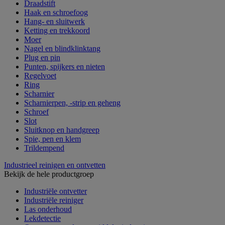
Draadstift
Haak en schroefoog
Hang- en sluitwerk
Ketting en trekkoord
Moer
Nagel en blindklinktang
Plug en pin
Punten, spijkers en nieten
Regelvoet
Ring
Scharnier
Scharnierpen, -strip en geheng
Schroef
Slot
Sluitknop en handgreep
Spie, pen en klem
Trildempend
Industrieel reinigen en ontvetten
Bekijk de hele productgroep
Industriële ontvetter
Industriële reiniger
Las onderhoud
Lekdetectie