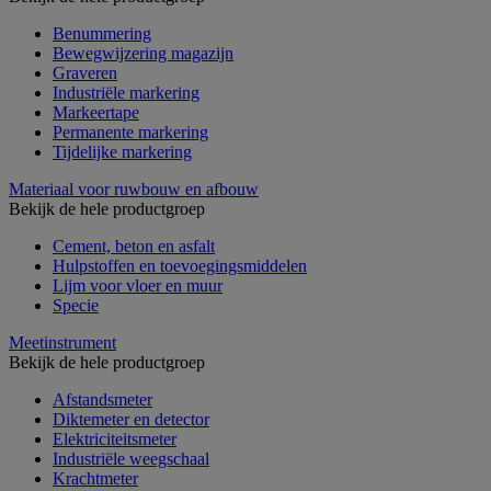
Benummering
Bewegwijzering magazijn
Graveren
Industriële markering
Markeertape
Permanente markering
Tijdelijke markering
Materiaal voor ruwbouw en afbouw
Bekijk de hele productgroep
Cement, beton en asfalt
Hulpstoffen en toevoegingsmiddelen
Lijm voor vloer en muur
Specie
Meetinstrument
Bekijk de hele productgroep
Afstandsmeter
Diktemeter en detector
Elektriciteitsmeter
Industriële weegschaal
Krachtmeter