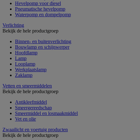
Hevelpomp voor diesel
Pneumatische hevelpomp
Waterpomp en dompelpomp
Verlichting
Bekijk de hele productgroep
Binnen- en buitenverlichting
Bouwlamp en schijnwerper
Hoofdlamp
Lamp
Looplamp
Werkplaatslamp
Zaklamp
Vetten en smeermiddelen
Bekijk de hele productgroep
Antikleefmiddel
Smeergereedschap
Smeermiddel en losmaakmiddel
Vet en olie
Zwaailicht en voertuig producten
Bekijk de hele productgroep