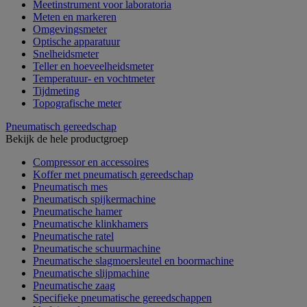
Meetinstrument voor laboratoria
Meten en markeren
Omgevingsmeter
Optische apparatuur
Snelheidsmeter
Teller en hoeveelheidsmeter
Temperatuur- en vochtmeter
Tijdmeting
Topografische meter
Pneumatisch gereedschap
Bekijk de hele productgroep
Compressor en accessoires
Koffer met pneumatisch gereedschap
Pneumatisch mes
Pneumatisch spijkermachine
Pneumatische hamer
Pneumatische klinkhamers
Pneumatische ratel
Pneumatische schuurmachine
Pneumatische slagmoersleutel en boormachine
Pneumatische slijpmachine
Pneumatische zaag
Specifieke pneumatische gereedschappen