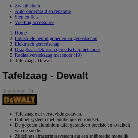
Zwaailichten
Auto-onderhoud en reparatie
Step en fiets
Voertuig accessoires
Home
Industriële benodigdheden en gereedschap
Elektrisch gereedschap
Draagbaar elektrisch gereedschap met snoer
Radiaalverstekzaag met snoer
(19)
Tafelzaag - Dewalt
Tafelzaag - Dewalt
(0)
Geen
scorewaarde.
Dezelfde
paginalink.
Tafelzaag met verstevigingsstaven.
Dubbel systeem met tandheugel en rondsel.
De gegoten aluminium tafel garandeert precisie en kwaliteit
van de snede.
Zijdelings afrasteringssysteem dat een snijbreedte mogelijk