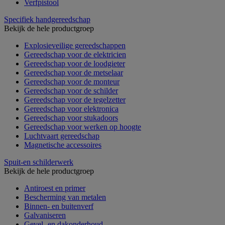
Verfpistool
Specifiek handgereedschap
Bekijk de hele productgroep
Explosieveilige gereedschappen
Gereedschap voor de elektricien
Gereedschap voor de loodgieter
Gereedschap voor de metselaar
Gereedschap voor de monteur
Gereedschap voor de schilder
Gereedschap voor de tegelzetter
Gereedschap voor elektronica
Gereedschap voor stukadoors
Gereedschap voor werken op hoogte
Luchtvaart gereedschap
Magnetische accessoires
Spuit-en schilderwerk
Bekijk de hele productgroep
Antiroest en primer
Bescherming van metalen
Binnen- en buitenverf
Galvaniseren
Gevel- en dakonderhoud