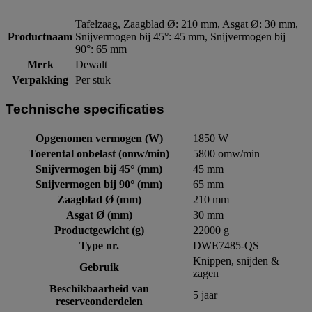
Tafelzaag, Zaagblad Ø: 210 mm, Asgat Ø: 30 mm,
Productnaam
Snijvermogen bij 45°: 45 mm, Snijvermogen bij
90°: 65 mm
Merk
Dewalt
Verpakking
Per stuk
Technische specificaties
Opgenomen vermogen (W)
1850 W
Toerental onbelast (omw/min)
5800 omw/min
Snijvermogen bij 45° (mm)
45 mm
Snijvermogen bij 90° (mm)
65 mm
Zaagblad Ø (mm)
210 mm
Asgat Ø (mm)
30 mm
Productgewicht (g)
22000 g
Type nr.
DWE7485-QS
Knippen, snijden &
Gebruik
zagen
Beschikbaarheid van
5 jaar
reserveonderdelen