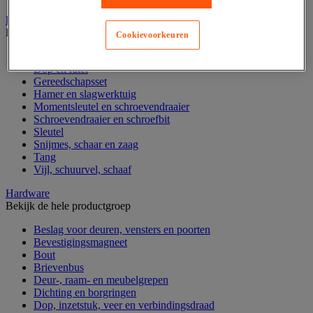
Handgereedschap
Bekijk de hele productgroep
Cookievoorkeuren
Bankschroef, extractor en klem
Dop en ratel
Gereedschapsset
Hamer en slagwerktuig
Momentsleutel en schroevendraaier
Schroevendraaier en schroefbit
Sleutel
Snijmes, schaar en zaag
Tang
Vijl, schuurvel, schaaf
Hardware
Bekijk de hele productgroep
Beslag voor deuren, vensters en poorten
Bevestigingsmagneet
Bout
Brievenbus
Deur-, raam- en meubelgrepen
Dichting en borgringen
Dop, inzetstuk, veer en verbindingsdraad