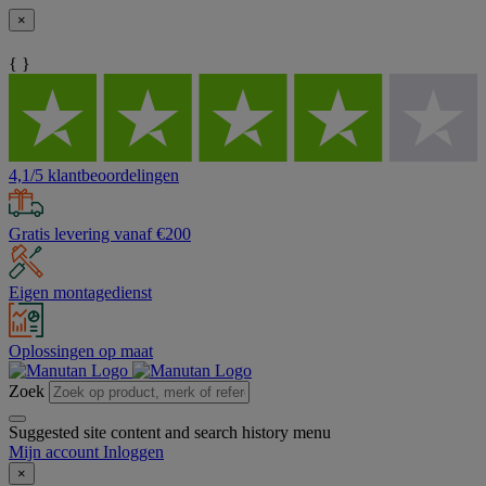
×
{ }
4,1/5 klantbeoordelingen
Gratis levering vanaf €200
Eigen montagedienst
Oplossingen op maat
Zoek
Suggested site content and search history menu
Mijn account
Inloggen
×