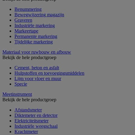
Benummering
Bewegwijzering magazijn
Graveren
Industriële markering
Markeertape
Permanente markering
Tijdelijke markering
Materiaal voor ruwbouw en afbouw
Bekijk de hele productgroep
Cement, beton en asfalt
Hulpstoffen en toevoegingsmiddelen
Lijm voor vloer en muur
Specie
Meetinstrument
Bekijk de hele productgroep
Afstandsmeter
Diktemeter en detector
Elektriciteitsmeter
Industriële weegschaal
Krachtmeter