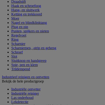
Draadstift
Haak en schroefoog
Hang- en sluitwerk
Ketting en trekkoord
Moer
Nagel en blindklinktang
Plug en pin
Punten, spijkers en nieten
Regelvoet
Ring
Scharnier
Scharnierpen, -strip en geheng
Schroef
Slot
Sluitknop en handgreep
Spie, pen en klem
Trildempend
Industrieel reinigen en ontvetten
Bekijk de hele productgroep
Industriële ontvetter
Industriële reiniger
Las onderhoud
Lekdetectie