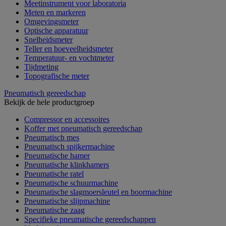
Meetinstrument voor laboratoria
Meten en markeren
Omgevingsmeter
Optische apparatuur
Snelheidsmeter
Teller en hoeveelheidsmeter
Temperatuur- en vochtmeter
Tijdmeting
Topografische meter
Pneumatisch gereedschap
Bekijk de hele productgroep
Compressor en accessoires
Koffer met pneumatisch gereedschap
Pneumatisch mes
Pneumatisch spijkermachine
Pneumatische hamer
Pneumatische klinkhamers
Pneumatische ratel
Pneumatische schuurmachine
Pneumatische slagmoersleutel en boormachine
Pneumatische slijpmachine
Pneumatische zaag
Specifieke pneumatische gereedschappen