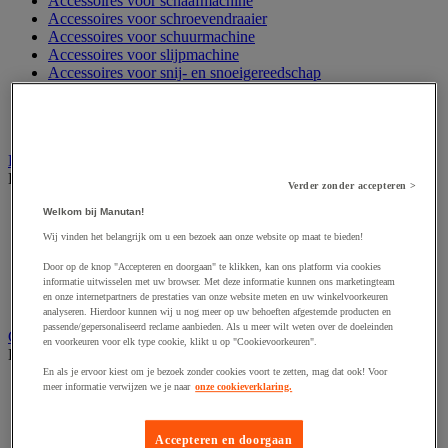
Accessoires voor schaafmachine
Accessoires voor schroevendraaier
Accessoires voor schuurmachine
Accessoires voor slijpmachine
Accessoires voor snij- en snoeigereedschap
Accessoires voor snij-schuurmachine
Accessoires voor spijkermachine
Accessoires voor zaag
Elektrische toebehoren en verlichting
Bekijk de hele productgroep
Verder zonder accepteren >
Accessoires voor elektrisch schakelpaneel
Welkom bij Manutan!
Batterij, oplader en kabel
Wij vinden het belangrijk om u een bezoek aan onze website op maat te bieden!
Elektrische kabel
Elektrische uitrusting
Door op de knop "Accepteren en doorgaan" te klikken, kan ons platform via cookies
Verlengsnoer, stekkerdoos en kapelhaspel
informatie uitwisselen met uw browser. Met deze informatie kunnen ons marketingteam
en onze internetpartners de prestaties van onze website meten en uw winkelvoorkeuren
Wandcontactdoos en schakelaar
analyseren. Hierdoor kunnen wij u nog meer op uw behoeften afgestemde producten en
passende/gepersonaliseerd reclame aanbieden. Als u meer wilt weten over de doeleinden
Gereedschap opbergen
en voorkeuren voor elk type cookie, klikt u op "Cookievoorkeuren".
Bekijk de hele productgroep
En als je ervoor kiest om je bezoek zonder cookies voort te zetten, mag dat ook! Voor
Assortimentsdoos en gereedschapkoffer
meer informatie verwijzen we je naar
onze cookieverklaring.
Gereedschapskist en opbergtas
Gereedschapskoffer en versterkte kist
Accepteren en doorgaan
Verrijdbare werktafel