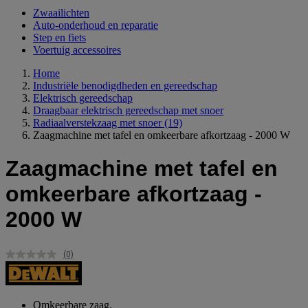
Zwaailichten
Auto-onderhoud en reparatie
Step en fiets
Voertuig accessoires
Home
Industriële benodigdheden en gereedschap
Elektrisch gereedschap
Draagbaar elektrisch gereedschap met snoer
Radiaalverstekzaag met snoer
(19)
Zaagmachine met tafel en omkeerbare afkortzaag - 2000 W
Zaagmachine met tafel en
omkeerbare afkortzaag -
2000 W
(0)
Geen
scorewaarde.
Dezelfde
paginalink.
Omkeerbare zaag.