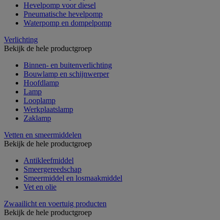
Hevelpomp voor diesel
Pneumatische hevelpomp
Waterpomp en dompelpomp
Verlichting
Bekijk de hele productgroep
Binnen- en buitenverlichting
Bouwlamp en schijnwerper
Hoofdlamp
Lamp
Looplamp
Werkplaatslamp
Zaklamp
Vetten en smeermiddelen
Bekijk de hele productgroep
Antikleefmiddel
Smeergereedschap
Smeermiddel en losmaakmiddel
Vet en olie
Zwaailicht en voertuig producten
Bekijk de hele productgroep