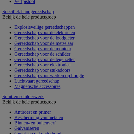
Verfpistool
Specifiek handgereedschap
Bekijk de hele productgroep
Explosieveilige gereedschappen
Gereedschap voor de elektricien
Gereedschap voor de loodgieter
Gereedschap voor de metselaar
Gereedschap voor de monteur
Gereedschap voor de schilder
Gereedschap voor de tegelzetter
Gereedschap voor elektronica
Gereedschap voor stukadoors
Gereedschap voor werken op hoogte
Luchtvaart gereedschap
Magnetische accessoires
Spuit-en schilderwerk
Bekijk de hele productgroep
Antiroest en primer
Bescherming van metalen
Binnen- en buitenverf
Galvaniseren
Gevel- en dakonderhoud