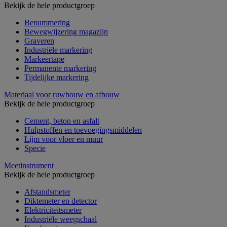
Bekijk de hele productgroep
Benummering
Bewegwijzering magazijn
Graveren
Industriële markering
Markeertape
Permanente markering
Tijdelijke markering
Materiaal voor ruwbouw en afbouw
Bekijk de hele productgroep
Cement, beton en asfalt
Hulpstoffen en toevoegingsmiddelen
Lijm voor vloer en muur
Specie
Meetinstrument
Bekijk de hele productgroep
Afstandsmeter
Diktemeter en detector
Elektriciteitsmeter
Industriële weegschaal