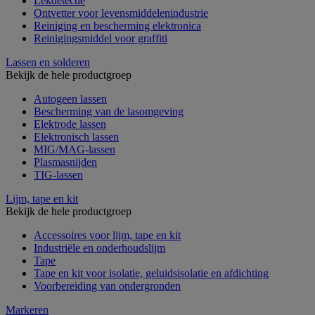
Lekdetectie
Ontvetter voor levensmiddelenindustrie
Reiniging en bescherming elektronica
Reinigingsmiddel voor graffiti
Lassen en solderen
Bekijk de hele productgroep
Autogeen lassen
Bescherming van de lasomgeving
Elektrode lassen
Elektronisch lassen
MIG/MAG-lassen
Plasmasnijden
TIG-lassen
Lijm, tape en kit
Bekijk de hele productgroep
Accessoires voor lijm, tape en kit
Industriële en onderhoudslijm
Tape
Tape en kit voor isolatie, geluidsisolatie en afdichting
Voorbereiding van ondergronden
Markeren