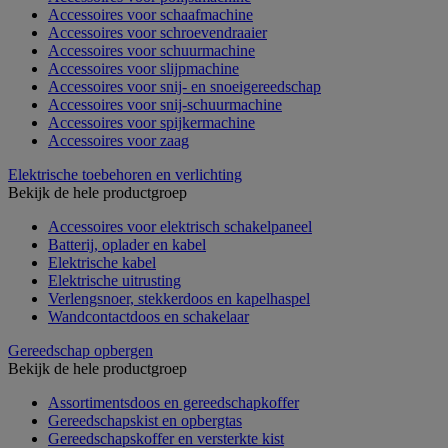
Accessoires voor schaafmachine
Accessoires voor schroevendraaier
Accessoires voor schuurmachine
Accessoires voor slijpmachine
Accessoires voor snij- en snoeigereedschap
Accessoires voor snij-schuurmachine
Accessoires voor spijkermachine
Accessoires voor zaag
Elektrische toebehoren en verlichting
Bekijk de hele productgroep
Accessoires voor elektrisch schakelpaneel
Batterij, oplader en kabel
Elektrische kabel
Elektrische uitrusting
Verlengsnoer, stekkerdoos en kapelhaspel
Wandcontactdoos en schakelaar
Gereedschap opbergen
Bekijk de hele productgroep
Assortimentsdoos en gereedschapkoffer
Gereedschapskist en opbergtas
Gereedschapskoffer en versterkte kist