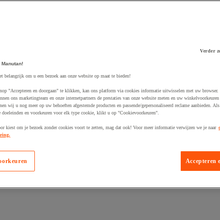
Verder z
 winkelwagen
 Manutan!
et belangrijk om u een bezoek aan onze website op maat te bieden!
nop "Accepteren en doorgaan" te klikken, kan ons platform via cookies informatie uitwisselen met uw browser.
nnen ons marketingteam en onze internetpartners de prestaties van onze website meten en uw winkelvoorkeuren 
nen wij u nog meer op uw behoeften afgestemde producten en passende/gepersonaliseerd reclame aanbieden. Als
 doeleinden en voorkeuren voor elk type cookie, klikt u op "Cookievoorkeuren".
oor kiest om je bezoek zonder cookies voort te zetten, mag dat ook! Voor meer informatie verwijzen we je naar
ring.
oorkeuren
Accepteren 