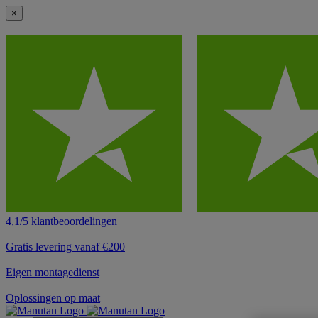
×
4,1/5 klantbeoordelingen
Gratis levering vanaf €200
Eigen montagedienst
Oplossingen op maat