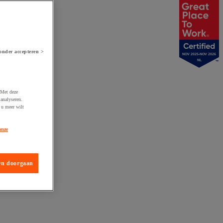
onder accepteren >
NOV 2025-NOV 2026
NL
 Met deze
analyseren.
 u meer wilt
onze
en doorgaan