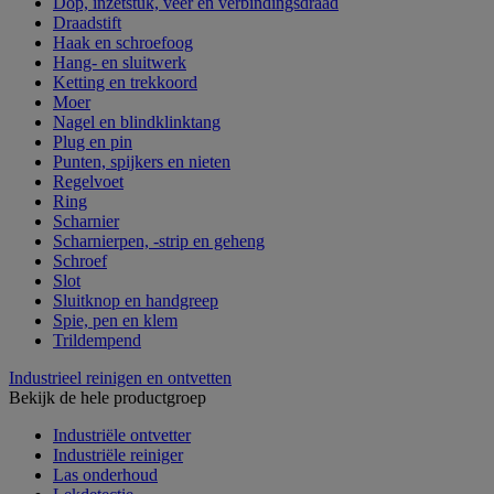
Dop, inzetstuk, veer en verbindingsdraad
Draadstift
Haak en schroefoog
Hang- en sluitwerk
Ketting en trekkoord
Moer
Nagel en blindklinktang
Plug en pin
Punten, spijkers en nieten
Regelvoet
Ring
Scharnier
Scharnierpen, -strip en geheng
Schroef
Slot
Sluitknop en handgreep
Spie, pen en klem
Trildempend
Industrieel reinigen en ontvetten
Bekijk de hele productgroep
Industriële ontvetter
Industriële reiniger
Las onderhoud