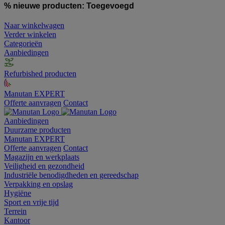
% nieuwe producten:
Toegevoegd
Naar winkelwagen
Verder winkelen
Categorieën
Aanbiedingen
Refurbished producten
Manutan EXPERT
Offerte aanvragen
Contact
Aanbiedingen
Duurzame producten
Manutan EXPERT
Offerte aanvragen
Contact
Magazijn en werkplaats
Veiligheid en gezondheid
Industriële benodigdheden en gereedschap
Verpakking en opslag
Hygiëne
Sport en vrije tijd
Terrein
Kantoor