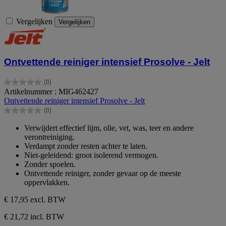
Vergelijken
Vergelijken
Ontvettende reiniger intensief Prosolve - Jelt
(0)
0.0
Artikelnummer : MIG462427
van
Ontvettende reiniger intensief Prosolve - Jelt
de
(0)
5
0.0
sterren.
van
Verwijdert effectief lijm, olie, vet, was, teer en andere
de
verontreiniging.
5
Verdampt zonder resten achter te laten.
sterren.
Niet-geleidend: groot isolerend vermogen.
Zonder spoelen.
Ontvettende reiniger, zonder gevaar op de meeste
oppervlakken.
€ 17,95
excl. BTW
€ 21,72 incl. BTW