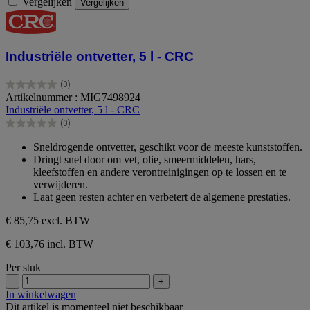
Vergelijken
Vergelijken
Industriële ontvetter, 5 l - CRC
(0)
0.0
Artikelnummer : MIG7498924
van
Industriële ontvetter, 5 l - CRC
de
(0)
5
0.0
sterren.
van
Sneldrogende ontvetter, geschikt voor de meeste kunststoffen.
de
Dringt snel door om vet, olie, smeermiddelen, hars,
5
kleefstoffen en andere verontreinigingen op te lossen en te
sterren.
verwijderen.
Laat geen resten achter en verbetert de algemene prestaties.
€ 85,75
excl. BTW
€ 103,76 incl. BTW
Per stuk
-
+
In winkelwagen
Dit artikel is momenteel niet beschikbaar