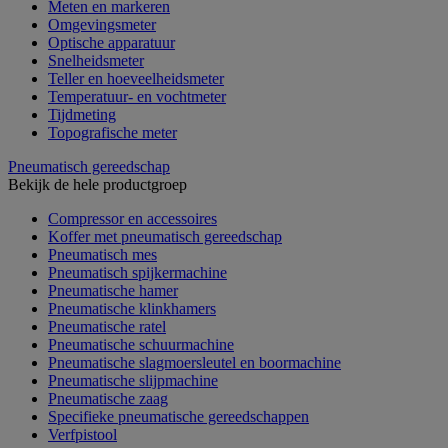
Meten en markeren
Omgevingsmeter
Optische apparatuur
Snelheidsmeter
Teller en hoeveelheidsmeter
Temperatuur- en vochtmeter
Tijdmeting
Topografische meter
Pneumatisch gereedschap
Bekijk de hele productgroep
Compressor en accessoires
Koffer met pneumatisch gereedschap
Pneumatisch mes
Pneumatisch spijkermachine
Pneumatische hamer
Pneumatische klinkhamers
Pneumatische ratel
Pneumatische schuurmachine
Pneumatische slagmoersleutel en boormachine
Pneumatische slijpmachine
Pneumatische zaag
Specifieke pneumatische gereedschappen
Verfpistool