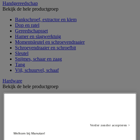
Handgereedschap
Bekijk de hele productgroep
Bankschroef, extractor en klem
Dop en ratel
Gereedschapsset
Hamer en slagwerktuig
Momentsleutel en schroevendraaier
Schroevendraaier en schroefbit
Sleutel
Snijmes, schaar en zaag
Tang
Vijl, schuurvel, schaaf
Hardware
Bekijk de hele productgroep
Beslag voor deuren, vensters en poorten
Bevestigingsmagneet
Bout
Brievenbus
Deur-, raam- en meubelgrepen
Dichting en borgringen
Verder zonder accepteren >
Dop, inzetstuk, veer en verbindingsdraad
Welkom bij Manutan!
Draadstift