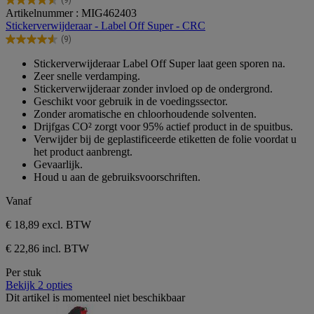
(9)
4.6
Artikelnummer : MIG462403
van
Stickerverwijderaar - Label Off Super - CRC
de
(9)
5
4.6
sterren.
van
Stickerverwijderaar Label Off Super laat geen sporen na.
9
de
Zeer snelle verdamping.
beoordelingen
5
Stickerverwijderaar zonder invloed op de ondergrond.
sterren.
Geschikt voor gebruik in de voedingssector.
9
Zonder aromatische en chloorhoudende solventen.
beoordelingen
Drijfgas CO² zorgt voor 95% actief product in de spuitbus.
Verwijder bij de geplastificeerde etiketten de folie voordat u
het product aanbrengt.
Gevaarlijk.
Houd u aan de gebruiksvoorschriften.
Vanaf
€ 18,89
excl. BTW
€ 22,86 incl. BTW
Per stuk
Bekijk 2 opties
Dit artikel is momenteel niet beschikbaar