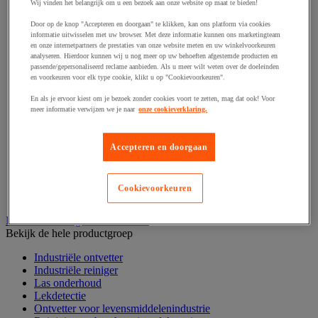
Haak en schroefoog
Wij vinden het belangrijk om u een bezoek aan onze website op maat te bieden!
Hang- en sluitwerk
Door op de knop "Accepteren en doorgaan" te klikken, kan ons platform via cookies
Ketting en trekkoord
informatie uitwisselen met uw browser. Met deze informatie kunnen ons marketingteam
Moer
en onze internetpartners de prestaties van onze website meten en uw winkelvoorkeuren
Nagel en blindklinktang
analyseren. Hierdoor kunnen wij u nog meer op uw behoeften afgestemde producten en
Plug en pin
passende/gepersonaliseerd reclame aanbieden. Als u meer wilt weten over de doeleinden
en voorkeuren voor elk type cookie, klikt u op "Cookievoorkeuren".
Punten, spijkers en nieten
Regelvoet
En als je ervoor kiest om je bezoek zonder cookies voort te zetten, mag dat ook! Voor
Ring
meer informatie verwijzen we je naar
onze cookieverklaring.
Scharnier
Scharnierpen, -strip en geheng
Schroef
Accepteren en doorgaan
Slot
Sluitknop en handgreep
Spie, pen en klem
Cookievoorkeuren
Trildempend
Industrieel reinigen en ontvetten
Bekijk de hele productgroep
Industriële ontvetter
Industriële reiniger
Las onderhoud
Lekdetectie
Ontvetter voor levensmiddelenindustrie