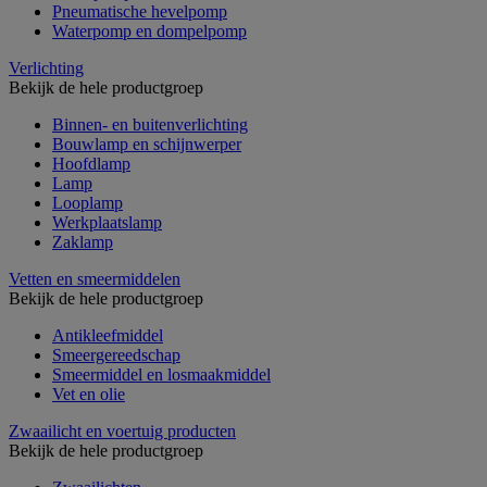
Pneumatische hevelpomp
Waterpomp en dompelpomp
Verlichting
Bekijk de hele productgroep
Binnen- en buitenverlichting
Bouwlamp en schijnwerper
Hoofdlamp
Lamp
Looplamp
Werkplaatslamp
Zaklamp
Vetten en smeermiddelen
Bekijk de hele productgroep
Antikleefmiddel
Smeergereedschap
Smeermiddel en losmaakmiddel
Vet en olie
Zwaailicht en voertuig producten
Bekijk de hele productgroep