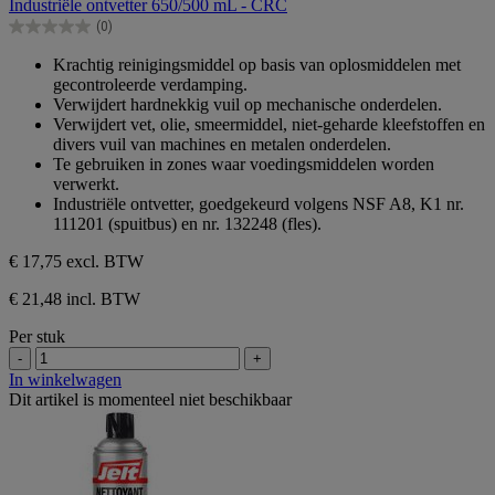
Industriële ontvetter 650/500 mL - CRC
de
(0)
5
0.0
sterren.
van
Krachtig reinigingsmiddel op basis van oplosmiddelen met
de
gecontroleerde verdamping.
5
Verwijdert hardnekkig vuil op mechanische onderdelen.
sterren.
Verwijdert vet, olie, smeermiddel, niet-geharde kleefstoffen en
divers vuil van machines en metalen onderdelen.
Te gebruiken in zones waar voedingsmiddelen worden
verwerkt.
Industriële ontvetter, goedgekeurd volgens NSF A8, K1 nr.
111201 (spuitbus) en nr. 132248 (fles).
€ 17,75
excl. BTW
€ 21,48 incl. BTW
Per stuk
-
+
In winkelwagen
Dit artikel is momenteel niet beschikbaar