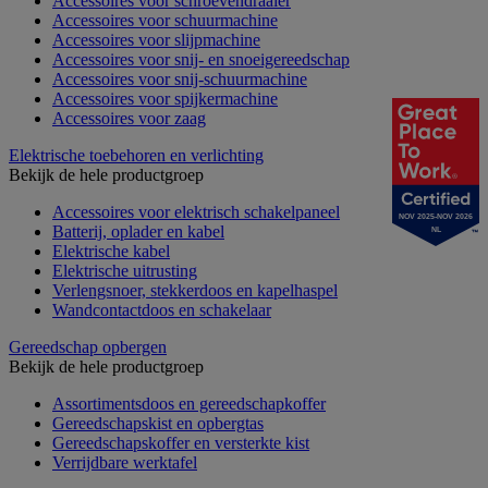
Accessoires voor schroevendraaier
Accessoires voor schuurmachine
Accessoires voor slijpmachine
Accessoires voor snij- en snoeigereedschap
Accessoires voor snij-schuurmachine
Accessoires voor spijkermachine
Accessoires voor zaag
Elektrische toebehoren en verlichting
Bekijk de hele productgroep
Accessoires voor elektrisch schakelpaneel
NOV 2025-NOV 2026
Batterij, oplader en kabel
NL
Elektrische kabel
Elektrische uitrusting
Verlengsnoer, stekkerdoos en kapelhaspel
Wandcontactdoos en schakelaar
Gereedschap opbergen
Bekijk de hele productgroep
Assortimentsdoos en gereedschapkoffer
Gereedschapskist en opbergtas
Gereedschapskoffer en versterkte kist
Verrijdbare werktafel