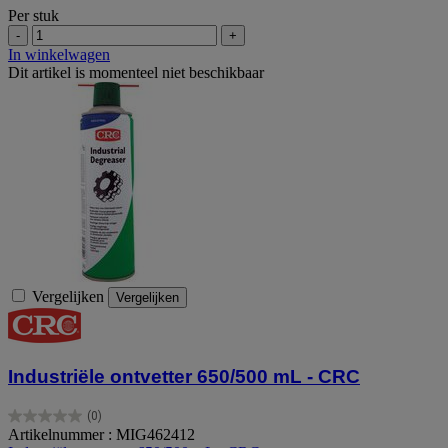
Per stuk
-
+
In winkelwagen
Dit artikel is momenteel niet beschikbaar
Vergelijken
Vergelijken
Industriële ontvetter 650/500 mL - CRC
(0)
0.0
Artikelnummer : MIG462412
van