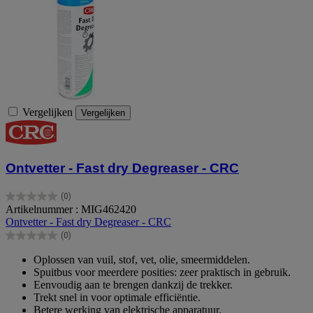
Vergelijken
Vergelijken
Ontvetter - Fast dry Degreaser - CRC
(0)
0.0
Artikelnummer : MIG462420
van
Ontvetter - Fast dry Degreaser - CRC
de
(0)
5
0.0
sterren.
van
Oplossen van vuil, stof, vet, olie, smeermiddelen.
de
Spuitbus voor meerdere posities: zeer praktisch in gebruik.
5
Eenvoudig aan te brengen dankzij de trekker.
sterren.
Trekt snel in voor optimale efficiëntie.
Betere werking van elektrische apparatuur.