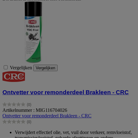
Vergelijken
Vergelijken
Ontvetter voor remonderdeel Brakleen - CRC
(0)
0.0
Artikelnummer : MIG116704026
van
Ontvetter voor remonderdeel Brakleen - CRC
de
(0)
5
0.0
sterren.
van
Verwijdert effectief olie, vet, vuil door verkeer, remvloeistof,
de
transmissievloeistof, geharde afzettingen en andere