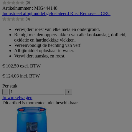
(0)
0.0
Artikelnummer : MIG444148
van
Industrieel afbijtmiddel gefosfateerd Rust Remover - CRC
de
(0)
5
0.0
sterren.
van
Verwijdert roest van elke metalen ondergrond.
de
Reinigt metalen oppervlakken van alle koolaanslag, dofheid,
5
oxidatie en hardnekkige vlekken.
sterren.
Vereenvoudigt de hechting van verf.
Afbijtmiddel oplosbaar in water.
Verwijdert aanslag en roest.
€ 102,50
excl. BTW
€ 124,03 incl. BTW
Per stuk
-
+
In winkelwagen
Dit artikel is momenteel niet beschikbaar