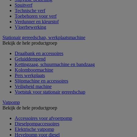
Spuitverf
Technische verf
Toebehoren voor verf
Verdunner en kleurstof
Vloerbewerking
Stationair gereedschap, werkplaatsmachine
Bekijk de hele productgroep
Draaibank en accessoires
Geluiddempend
Kettingzaag, schuurmachine en bandzaag
Kolomboormachine
Pers werkplaats
Slijpmachine en accessoires
Veiligheid machine
Voetstuk voor stationair gereedschap
Vatpomp
Bekijk de hele productgroep
Accessoires voor afvoerpomp
Dieselpompaccessoires
Elektrische vatpomp
Hevelpomp voor diesel