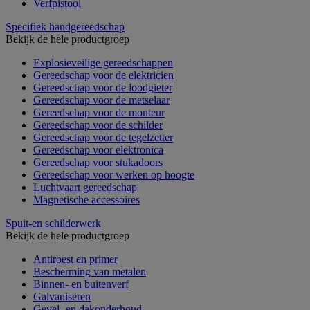
Verfpistool
Specifiek handgereedschap
Bekijk de hele productgroep
Explosieveilige gereedschappen
Gereedschap voor de elektricien
Gereedschap voor de loodgieter
Gereedschap voor de metselaar
Gereedschap voor de monteur
Gereedschap voor de schilder
Gereedschap voor de tegelzetter
Gereedschap voor elektronica
Gereedschap voor stukadoors
Gereedschap voor werken op hoogte
Luchtvaart gereedschap
Magnetische accessoires
Spuit-en schilderwerk
Bekijk de hele productgroep
Antiroest en primer
Bescherming van metalen
Binnen- en buitenverf
Galvaniseren
Gevel- en dakonderhoud