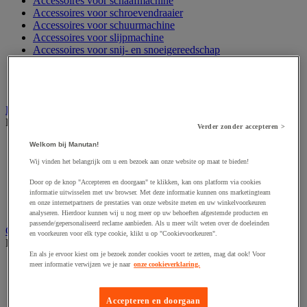
Accessoires voor schaafmachine
Accessoires voor schroevendraaier
Accessoires voor schuurmachine
Accessoires voor slijpmachine
Accessoires voor snij- en snoeigereedschap
Accessoires voor snij-schuurmachine
Accessoires voor spijkermachine
Accessoires voor zaag
Elektrische toebehoren en verlichting
Bekijk de hele productgroep
Verder zonder accepteren >
Accessoires voor elektrisch schakelpaneel
Welkom bij Manutan!
Batterij, oplader en kabel
Wij vinden het belangrijk om u een bezoek aan onze website op maat te bieden!
Elektrische kabel
Elektrische uitrusting
Door op de knop "Accepteren en doorgaan" te klikken, kan ons platform via cookies
informatie uitwisselen met uw browser. Met deze informatie kunnen ons marketingteam
Verlengsnoer, stekkerdoos en kapelhaspel
en onze internetpartners de prestaties van onze website meten en uw winkelvoorkeuren
Wandcontactdoos en schakelaar
analyseren. Hierdoor kunnen wij u nog meer op uw behoeften afgestemde producten en
passende/gepersonaliseerd reclame aanbieden. Als u meer wilt weten over de doeleinden
Gereedschap opbergen
en voorkeuren voor elk type cookie, klikt u op "Cookievoorkeuren".
Bekijk de hele productgroep
En als je ervoor kiest om je bezoek zonder cookies voort te zetten, mag dat ook! Voor
Assortimentsdoos en gereedschapkoffer
meer informatie verwijzen we je naar
onze cookieverklaring.
Gereedschapskist en opbergtas
Gereedschapskoffer en versterkte kist
Accepteren en doorgaan
Verrijdbare werktafel