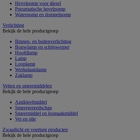
Hevelpomp voor diesel
Pneumatische hevelpomp
Waterpomp en dompelpomp
Verlichting
Bekijk de hele productgroep
Binnen- en buitenverlichting
Bouwlamp en schijnwerper
Hoofdlamp
Lamp
Looplamp
Werkplaatslamp
Zaklamp
Vetten en smeermiddelen
Bekijk de hele productgroep
Antikleefmiddel
Smeergereedschap
Smeermiddel en losmaakmiddel
Vet en olie
Zwaailicht en voertuig producten
Bekijk de hele productgroep