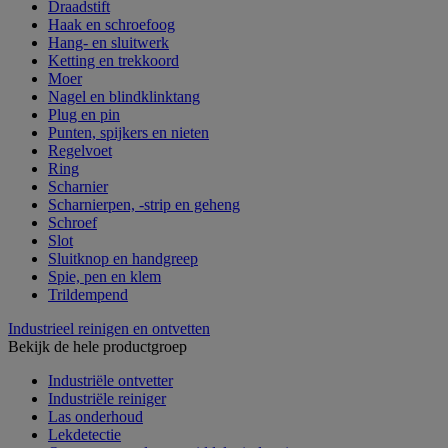
Draadstift
Haak en schroefoog
Hang- en sluitwerk
Ketting en trekkoord
Moer
Nagel en blindklinktang
Plug en pin
Punten, spijkers en nieten
Regelvoet
Ring
Scharnier
Scharnierpen, -strip en geheng
Schroef
Slot
Sluitknop en handgreep
Spie, pen en klem
Trildempend
Industrieel reinigen en ontvetten
Bekijk de hele productgroep
Industriële ontvetter
Industriële reiniger
Las onderhoud
Lekdetectie