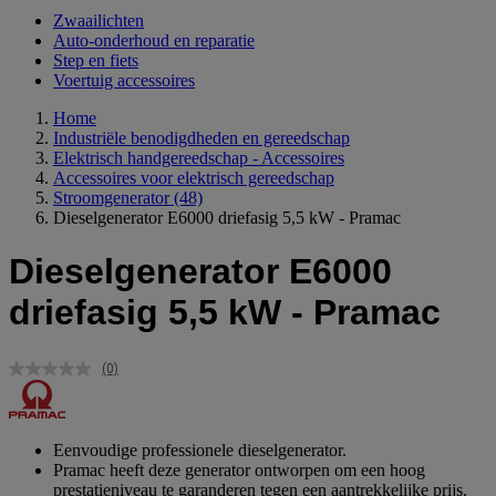
Zwaailichten
Auto-onderhoud en reparatie
Step en fiets
Voertuig accessoires
Home
Industriële benodigdheden en gereedschap
Elektrisch handgereedschap - Accessoires
Accessoires voor elektrisch gereedschap
Stroomgenerator
(48)
Dieselgenerator E6000 driefasig 5,5 kW - Pramac
Dieselgenerator E6000
driefasig 5,5 kW - Pramac
(0)
Geen
scorewaarde.
Dezelfde
paginalink.
Eenvoudige professionele dieselgenerator.
Pramac heeft deze generator ontworpen om een hoog
prestatieniveau te garanderen tegen een aantrekkelijke prijs.