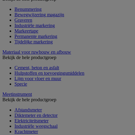
Benummering
Bewegwijzering magazijn
Graveren
Industriële markering
Markeertape
Permanente markering
Tijdelijke markering
Materiaal voor ruwbouw en afbouw
Bekijk de hele productgroep
Cement, beton en asfalt
Hulpstoffen en toevoegingsmiddelen
Lijm voor vloer en muur
Specie
Meetinstrument
Bekijk de hele productgroep
Afstandsmeter
Diktemeter en detector
Elektriciteitsmeter
Industriële weegschaal
Krachtmeter