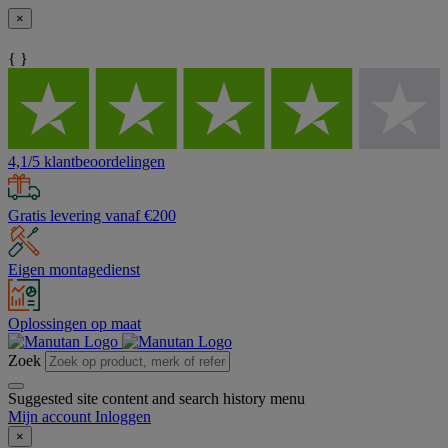
×
{ }
4,1/5 klantbeoordelingen
Gratis levering vanaf €200
Eigen montagedienst
Oplossingen op maat
Zoek
Suggested site content and search history menu
Mijn account
Inloggen
×