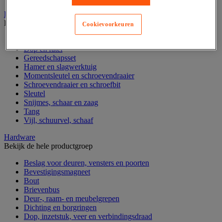
Handgereedschap
Bekijk de hele productgroep
Cookievoorkeuren
Bankschroef, extractor en klem
Dop en ratel
Gereedschapsset
Hamer en slagwerktuig
Momentsleutel en schroevendraaier
Schroevendraaier en schroefbit
Sleutel
Snijmes, schaar en zaag
Tang
Vijl, schuurvel, schaaf
Hardware
Bekijk de hele productgroep
Beslag voor deuren, vensters en poorten
Bevestigingsmagneet
Bout
Brievenbus
Deur-, raam- en meubelgrepen
Dichting en borgringen
Dop, inzetstuk, veer en verbindingsdraad