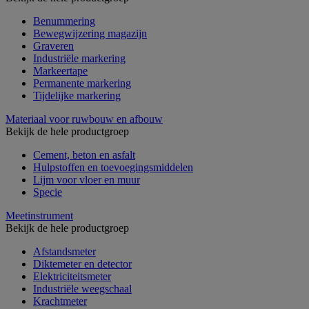
Benummering
Bewegwijzering magazijn
Graveren
Industriële markering
Markeertape
Permanente markering
Tijdelijke markering
Materiaal voor ruwbouw en afbouw
Bekijk de hele productgroep
Cement, beton en asfalt
Hulpstoffen en toevoegingsmiddelen
Lijm voor vloer en muur
Specie
Meetinstrument
Bekijk de hele productgroep
Afstandsmeter
Diktemeter en detector
Elektriciteitsmeter
Industriële weegschaal
Krachtmeter