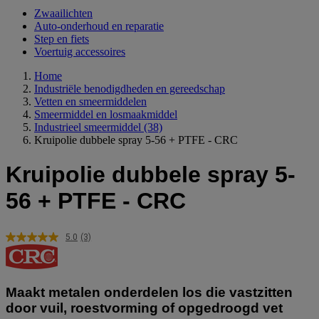
Zwaailichten
Auto-onderhoud en reparatie
Step en fiets
Voertuig accessoires
Home
Industriële benodigdheden en gereedschap
Vetten en smeermiddelen
Smeermiddel en losmaakmiddel
Industrieel smeermiddel
(38)
Kruipolie dubbele spray 5-56 + PTFE - CRC
Kruipolie dubbele spray 5-
56 + PTFE - CRC
5.0
(3)
Lees
3
beoordelingen.
Dezelfde
paginalink.
Maakt metalen onderdelen los die vastzitten
door vuil, roestvorming of opgedroogd vet