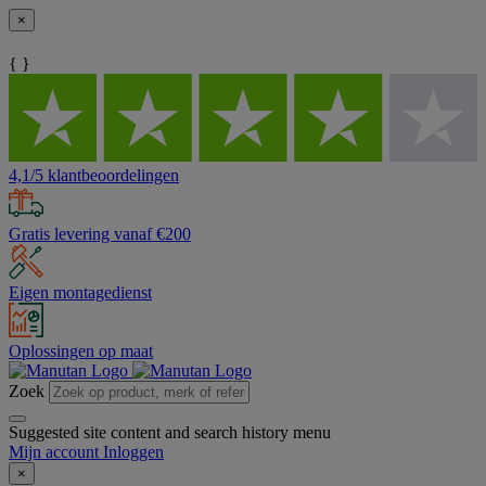
×
{ }
4,1/5 klantbeoordelingen
Gratis levering vanaf €200
Eigen montagedienst
Oplossingen op maat
Zoek
Suggested site content and search history menu
Mijn account
Inloggen
×