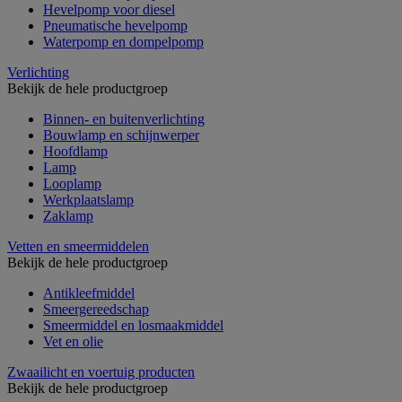
Hevelpomp voor diesel
Pneumatische hevelpomp
Waterpomp en dompelpomp
Verlichting
Bekijk de hele productgroep
Binnen- en buitenverlichting
Bouwlamp en schijnwerper
Hoofdlamp
Lamp
Looplamp
Werkplaatslamp
Zaklamp
Vetten en smeermiddelen
Bekijk de hele productgroep
Antikleefmiddel
Smeergereedschap
Smeermiddel en losmaakmiddel
Vet en olie
Zwaailicht en voertuig producten
Bekijk de hele productgroep