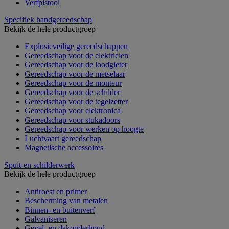
Verfpistool
Specifiek handgereedschap
Bekijk de hele productgroep
Explosieveilige gereedschappen
Gereedschap voor de elektricien
Gereedschap voor de loodgieter
Gereedschap voor de metselaar
Gereedschap voor de monteur
Gereedschap voor de schilder
Gereedschap voor de tegelzetter
Gereedschap voor elektronica
Gereedschap voor stukadoors
Gereedschap voor werken op hoogte
Luchtvaart gereedschap
Magnetische accessoires
Spuit-en schilderwerk
Bekijk de hele productgroep
Antiroest en primer
Bescherming van metalen
Binnen- en buitenverf
Galvaniseren
Gevel- en dakonderhoud