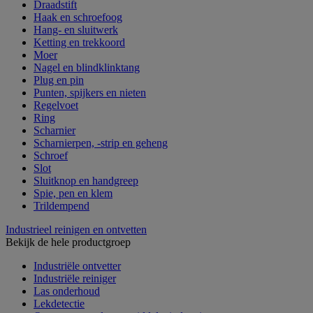
Draadstift
Haak en schroefoog
Hang- en sluitwerk
Ketting en trekkoord
Moer
Nagel en blindklinktang
Plug en pin
Punten, spijkers en nieten
Regelvoet
Ring
Scharnier
Scharnierpen, -strip en geheng
Schroef
Slot
Sluitknop en handgreep
Spie, pen en klem
Trildempend
Industrieel reinigen en ontvetten
Bekijk de hele productgroep
Industriële ontvetter
Industriële reiniger
Las onderhoud
Lekdetectie