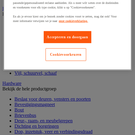
passende/gepersonaliseerd reclame aanbieden. Als u meer wilt weten over de doeleinden
en voorkeuren voor elk type cookie, klikt u op "Cookievoorkeuren".
Handgereedschap
Bekijk de hele productgroep
En als je ervoor kiest om je bezoek zonder cookies voort te zetten, mag dat ook! Voor
meer informatie verwijzen we je naar
onze cookieverklaring.
Bankschroef, extractor en klem
Dop en ratel
Gereedschapsset
Accepteren en doorgaan
Hamer en slagwerktuig
Momentsleutel en schroevendraaier
Schroevendraaier en schroefbit
Cookievoorkeuren
Sleutel
Snijmes, schaar en zaag
Tang
Vijl, schuurvel, schaaf
Hardware
Bekijk de hele productgroep
Beslag voor deuren, vensters en poorten
Bevestigingsmagneet
Bout
Brievenbus
Deur-, raam- en meubelgrepen
Dichting en borgringen
Dop, inzetstuk, veer en verbindingsdraad