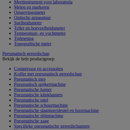
Meetinstrument voor laboratoria
Meten en markeren
Omgevingsmeter
Optische apparatuur
Snelheidsmeter
Teller en hoeveelheidsmeter
Temperatuur- en vochtmeter
Tijdmeting
Topografische meter
Pneumatisch gereedschap
Bekijk de hele productgroep
Compressor en accessoires
Koffer met pneumatisch gereedschap
Pneumatisch mes
Pneumatisch spijkermachine
Pneumatische hamer
Pneumatische klinkhamers
Pneumatische ratel
Pneumatische schuurmachine
Pneumatische slagmoersleutel en boormachine
Pneumatische slijpmachine
Pneumatische zaag
Specifieke pneumatische gereedschappen