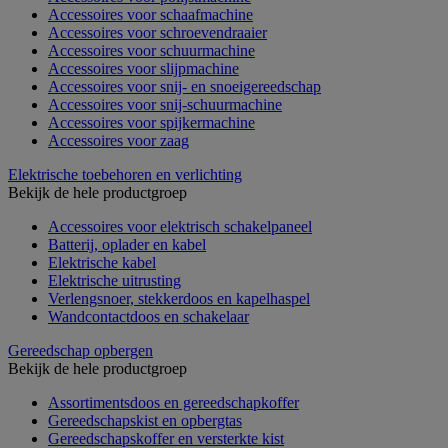
Accessoires voor schaafmachine
Accessoires voor schroevendraaier
Accessoires voor schuurmachine
Accessoires voor slijpmachine
Accessoires voor snij- en snoeigereedschap
Accessoires voor snij-schuurmachine
Accessoires voor spijkermachine
Accessoires voor zaag
Elektrische toebehoren en verlichting
Bekijk de hele productgroep
Accessoires voor elektrisch schakelpaneel
Batterij, oplader en kabel
Elektrische kabel
Elektrische uitrusting
Verlengsnoer, stekkerdoos en kapelhaspel
Wandcontactdoos en schakelaar
Gereedschap opbergen
Bekijk de hele productgroep
Assortimentsdoos en gereedschapkoffer
Gereedschapskist en opbergtas
Gereedschapskoffer en versterkte kist