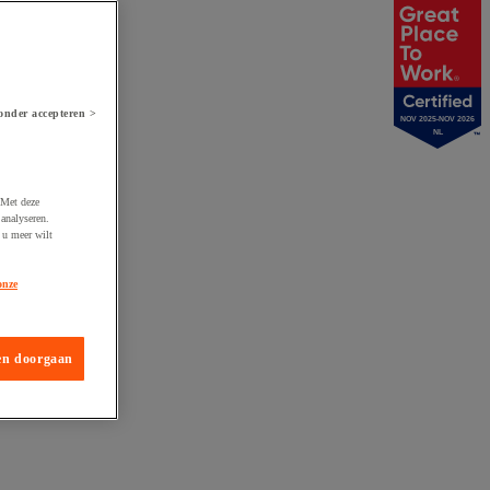
onder accepteren >
NOV 2025-NOV 2026
NL
 Met deze
analyseren.
 u meer wilt
onze
en doorgaan