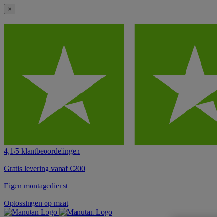
×
4,1/5 klantbeoordelingen
Gratis levering vanaf €200
Eigen montagedienst
Oplossingen op maat