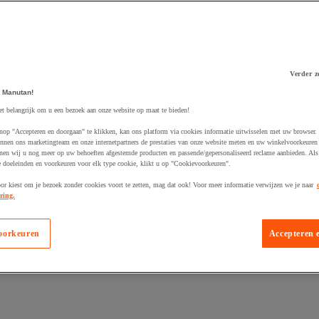
Verder z
 winkelwagen
 Manutan!
et belangrijk om u een bezoek aan onze website op maat te bieden!
nop "Accepteren en doorgaan" te klikken, kan ons platform via cookies informatie uitwisselen met uw browser.
nnen ons marketingteam en onze internetpartners de prestaties van onze website meten en uw winkelvoorkeuren 
nen wij u nog meer op uw behoeften afgestemde producten en passende/gepersonaliseerd reclame aanbieden. Als
 doeleinden en voorkeuren voor elk type cookie, klikt u op "Cookievoorkeuren".
oor kiest om je bezoek zonder cookies voort te zetten, mag dat ook! Voor meer informatie verwijzen we je naar
ring.
oorkeuren
Accepteren 