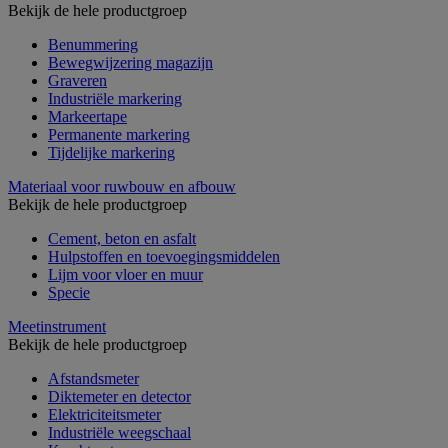
Bekijk de hele productgroep
Benummering
Bewegwijzering magazijn
Graveren
Industriële markering
Markeertape
Permanente markering
Tijdelijke markering
Materiaal voor ruwbouw en afbouw
Bekijk de hele productgroep
Cement, beton en asfalt
Hulpstoffen en toevoegingsmiddelen
Lijm voor vloer en muur
Specie
Meetinstrument
Bekijk de hele productgroep
Afstandsmeter
Diktemeter en detector
Elektriciteitsmeter
Industriële weegschaal