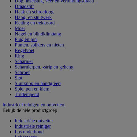
Dop, inzetstuk, veer en verbindingsdraad
Draadstift
Haak en schroefoog
Hang- en sluitwerk
Ketting en trekkoord
Moer
Nagel en blindklinktang
Plug en pin
Punten, spijkers en nieten
Regelvoet
Ring
Scharnier
Scharnierpen, -strip en geheng
Schroef
Slot
Sluitknop en handgreep
Spie, pen en klem
Trildempend
Industrieel reinigen en ontvetten
Bekijk de hele productgroep
Industriële ontvetter
Industriële reiniger
Las onderhoud