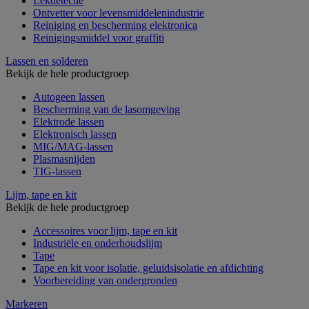
Lekdetectie
Ontvetter voor levensmiddelenindustrie
Reiniging en bescherming elektronica
Reinigingsmiddel voor graffiti
Lassen en solderen
Bekijk de hele productgroep
Autogeen lassen
Bescherming van de lasomgeving
Elektrode lassen
Elektronisch lassen
MIG/MAG-lassen
Plasmasnijden
TIG-lassen
Lijm, tape en kit
Bekijk de hele productgroep
Accessoires voor lijm, tape en kit
Industriële en onderhoudslijm
Tape
Tape en kit voor isolatie, geluidsisolatie en afdichting
Voorbereiding van ondergronden
Markeren