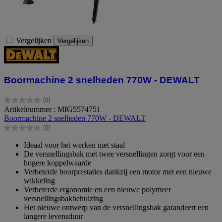
Vergelijken
Vergelijken
Boormachine 2 snelheden 770W - DEWALT
(0)
0.0
Artikelnummer : MIG5574751
van
Boormachine 2 snelheden 770W - DEWALT
de
(0)
5
0.0
sterren.
van
Ideaal voor het werken met staal
de
De versnellingsbak met twee versnellingen zorgt voor een
5
hogere koppelwaarde
sterren.
Verbeterde boorprestaties dankzij een motor met een nieuwe
wikkeling
Verbeterde ergonomie en een nieuwe polymeer
versnellingsbakbehuizing
Het nieuwe ontwerp van de versnellingsbak garandeert een
langere levensduur