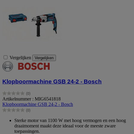
Vergelijken
Vergelijken
Klopboormachine GSB 24-2 - Bosch
(0)
0.0
Artikelnummer : MIG6541818
van
Klopboormachine GSB 24-2 - Bosch
de
(0)
5
0.0
sterren.
van
Sterke motor van 1100 W met hoog vermogen en een hoog
de
draaimoment maakt deze ideaal voor de meeste zware
5
toepassingen.