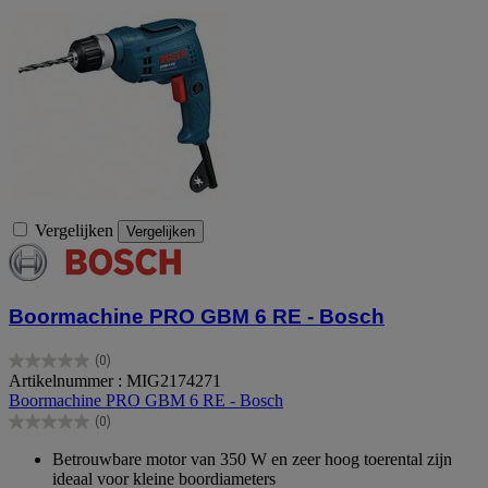
Vergelijken
Vergelijken
Boormachine PRO GBM 6 RE - Bosch
(0)
0.0
Artikelnummer : MIG2174271
van
Boormachine PRO GBM 6 RE - Bosch
de
(0)
5
0.0
sterren.
van
Betrouwbare motor van 350 W en zeer hoog toerental zijn
de
ideaal voor kleine boordiameters