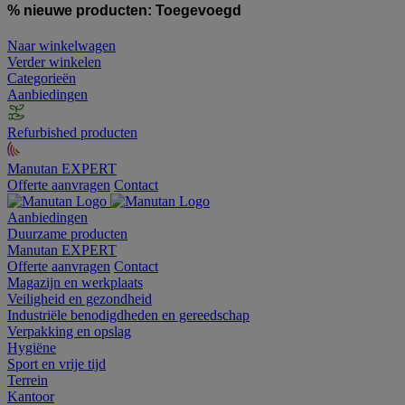
% nieuwe producten:
Toegevoegd
Naar winkelwagen
Verder winkelen
Categorieën
Aanbiedingen
Refurbished producten
Manutan EXPERT
Offerte aanvragen
Contact
Aanbiedingen
Duurzame producten
Manutan EXPERT
Offerte aanvragen
Contact
Magazijn en werkplaats
Veiligheid en gezondheid
Industriële benodigdheden en gereedschap
Verpakking en opslag
Hygiëne
Sport en vrije tijd
Terrein
Kantoor