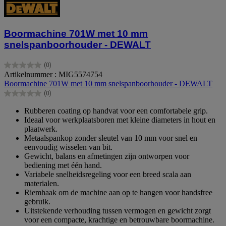
Boormachine 701W met 10 mm
snelspanboorhouder - DEWALT
(0)
0.0
Artikelnummer : MIG5574754
van
Boormachine 701W met 10 mm snelspanboorhouder - DEWALT
de
(0)
5
0.0
sterren.
van
Rubberen coating op handvat voor een comfortabele grip.
de
Ideaal voor werkplaatsboren met kleine diameters in hout en
5
plaatwerk.
sterren.
Metaalspankop zonder sleutel van 10 mm voor snel en
eenvoudig wisselen van bit.
Gewicht, balans en afmetingen zijn ontworpen voor
bediening met één hand.
Variabele snelheidsregeling voor een breed scala aan
materialen.
Riemhaak om de machine aan op te hangen voor handsfree
gebruik.
Uitstekende verhouding tussen vermogen en gewicht zorgt
voor een compacte, krachtige en betrouwbare boormachine.