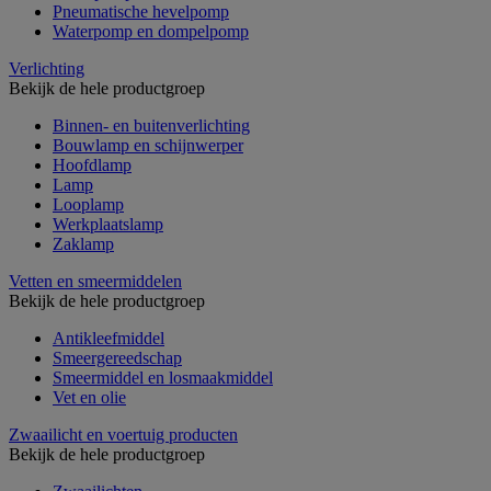
Pneumatische hevelpomp
Waterpomp en dompelpomp
Verlichting
Bekijk de hele productgroep
Binnen- en buitenverlichting
Bouwlamp en schijnwerper
Hoofdlamp
Lamp
Looplamp
Werkplaatslamp
Zaklamp
Vetten en smeermiddelen
Bekijk de hele productgroep
Antikleefmiddel
Smeergereedschap
Smeermiddel en losmaakmiddel
Vet en olie
Zwaailicht en voertuig producten
Bekijk de hele productgroep