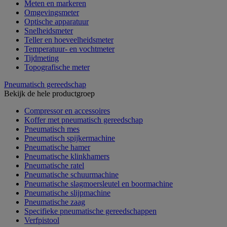
Meten en markeren
Omgevingsmeter
Optische apparatuur
Snelheidsmeter
Teller en hoeveelheidsmeter
Temperatuur- en vochtmeter
Tijdmeting
Topografische meter
Pneumatisch gereedschap
Bekijk de hele productgroep
Compressor en accessoires
Koffer met pneumatisch gereedschap
Pneumatisch mes
Pneumatisch spijkermachine
Pneumatische hamer
Pneumatische klinkhamers
Pneumatische ratel
Pneumatische schuurmachine
Pneumatische slagmoersleutel en boormachine
Pneumatische slijpmachine
Pneumatische zaag
Specifieke pneumatische gereedschappen
Verfpistool