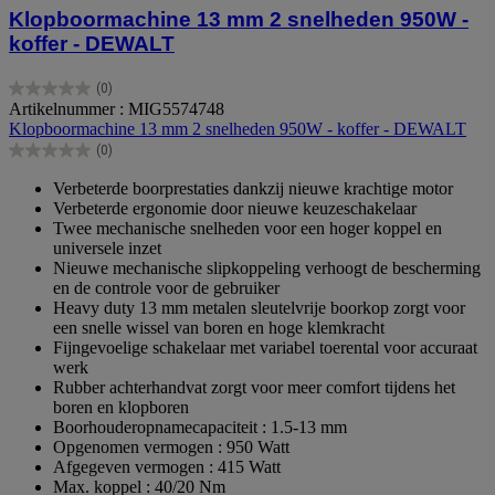
Klopboormachine 13 mm 2 snelheden 950W -
koffer - DEWALT
(0)
0.0
Artikelnummer : MIG5574748
van
Klopboormachine 13 mm 2 snelheden 950W - koffer - DEWALT
de
(0)
5
0.0
sterren.
van
Verbeterde boorprestaties dankzij nieuwe krachtige motor
de
Verbeterde ergonomie door nieuwe keuzeschakelaar
5
Twee mechanische snelheden voor een hoger koppel en
sterren.
universele inzet
Nieuwe mechanische slipkoppeling verhoogt de bescherming
en de controle voor de gebruiker
Heavy duty 13 mm metalen sleutelvrije boorkop zorgt voor
een snelle wissel van boren en hoge klemkracht
Fijngevoelige schakelaar met variabel toerental voor accuraat
werk
Rubber achterhandvat zorgt voor meer comfort tijdens het
boren en klopboren
Boorhouderopnamecapaciteit : 1.5-13 mm
Opgenomen vermogen : 950 Watt
Afgegeven vermogen : 415 Watt
Max. koppel : 40/20 Nm