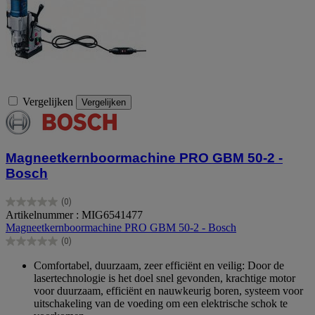
Vergelijken
Vergelijken
Magneetkernboormachine PRO GBM 50-2 -
Bosch
(0)
0.0
Artikelnummer : MIG6541477
van
Magneetkernboormachine PRO GBM 50-2 - Bosch
de
(0)
5
0.0
sterren.
van
Comfortabel, duurzaam, zeer efficiënt en veilig: Door de
de
lasertechnologie is het doel snel gevonden, krachtige motor
5
voor duurzaam, efficiënt en nauwkeurig boren, systeem voor
sterren.
uitschakeling van de voeding om een elektrische schok te