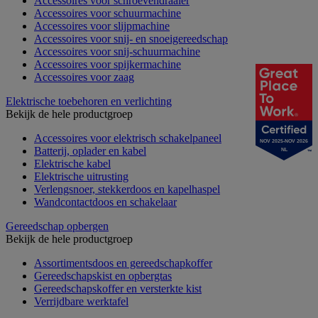
Accessoires voor schroevendraaier
Accessoires voor schuurmachine
Accessoires voor slijpmachine
Accessoires voor snij- en snoeigereedschap
Accessoires voor snij-schuurmachine
Accessoires voor spijkermachine
Accessoires voor zaag
Elektrische toebehoren en verlichting
Bekijk de hele productgroep
Accessoires voor elektrisch schakelpaneel
NOV 2025-NOV 2026
Batterij, oplader en kabel
NL
Elektrische kabel
Elektrische uitrusting
Verlengsnoer, stekkerdoos en kapelhaspel
Wandcontactdoos en schakelaar
Gereedschap opbergen
Bekijk de hele productgroep
Assortimentsdoos en gereedschapkoffer
Gereedschapskist en opbergtas
Gereedschapskoffer en versterkte kist
Verrijdbare werktafel