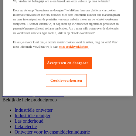
Haak en schroefoog
Wij vinden het belangrijk om u een bezoek aan onze website op maat te bieden!
Hang- en sluitwerk
Door op de knop "Accepteren en doorgaan" te klikken, kan ons platform via cookies
Ketting en trekkoord
informatie uitwisselen met uw browser. Met deze informatie kunnen ons marketingteam
Moer
en onze internetpartners de prestaties van onze website meten en uw winkelvoorkeuren
Nagel en blindklinktang
analyseren. Hierdoor kunnen wij u nog meer op uw behoeften afgestemde producten en
Plug en pin
passende/gepersonaliseerd reclame aanbieden. Als u meer wilt weten over de doeleinden
en voorkeuren voor elk type cookie, klikt u op "Cookievoorkeuren".
Punten, spijkers en nieten
Regelvoet
En als je ervoor kiest om je bezoek zonder cookies voort te zetten, mag dat ook! Voor
Ring
meer informatie verwijzen we je naar
onze cookieverklaring.
Scharnier
Scharnierpen, -strip en geheng
Schroef
Accepteren en doorgaan
Slot
Sluitknop en handgreep
Spie, pen en klem
Cookievoorkeuren
Trildempend
Industrieel reinigen en ontvetten
Bekijk de hele productgroep
Industriële ontvetter
Industriële reiniger
Las onderhoud
Lekdetectie
Ontvetter voor levensmiddelenindustrie