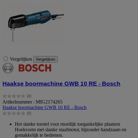
Vergelijken
Vergelijken
Haakse boormachine GWB 10 RE - Bosch
(0)
0.0
Artikelnummer : MIG2174265
van
Haakse boormachine GWB 10 RE - Bosch
de
(0)
5
0.0
sterren.
van
Het slanke toestel voor moeilijk toegankelijke plaatsen
de
Hoekvorm met slanke staafmotor, bijzonder handzaam en
5
gemakkelijk te bedienen.
sterren.