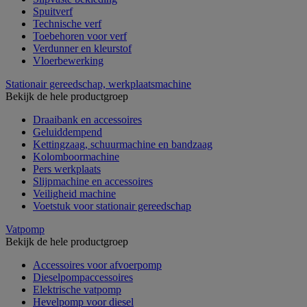
Spuitverf
Technische verf
Toebehoren voor verf
Verdunner en kleurstof
Vloerbewerking
Stationair gereedschap, werkplaatsmachine
Bekijk de hele productgroep
Draaibank en accessoires
Geluiddempend
Kettingzaag, schuurmachine en bandzaag
Kolomboormachine
Pers werkplaats
Slijpmachine en accessoires
Veiligheid machine
Voetstuk voor stationair gereedschap
Vatpomp
Bekijk de hele productgroep
Accessoires voor afvoerpomp
Dieselpompaccessoires
Elektrische vatpomp
Hevelpomp voor diesel