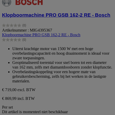
Klopboormachine PRO GSB 162-2 RE - Bosch
(0)
0.0
Artikelnummer : MIG4395367
van
Klopboormachine PRO GSB 162-2 RE - Bosch
de
(0)
5
0.0
sterren.
van
Uiterst krachtige motor van 1500 W met een hoge
de
overbelastingscapaciteit en hoog draaimoment is ideaal voor
5
zware toepassingen.
sterren.
Geoptimaliseerd toerental voor snel boren tot een diameter
van 162 mm, zelfs met diamantdoosboren zonder klopfunctie.
Overbelastingskoppeling voor een hogere mate van
gebruikersbescherming, zelfs bij het werken in de lastigste
materialen.
€ 719,00
excl. BTW
€ 869,99 incl. BTW
Per set
Dit artikel is momenteel niet beschikbaar