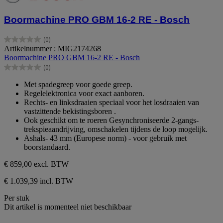
Boormachine PRO GBM 16-2 RE - Bosch
(0)
0.0
Artikelnummer : MIG2174268
van
Boormachine PRO GBM 16-2 RE - Bosch
de
(0)
5
0.0
sterren.
van
Met spadegreep voor goede greep.
de
Regelelektronica voor exact aanboren.
5
Rechts- en linksdraaien speciaal voor het losdraaien van
sterren.
vastzittende bekistingsboren .
Ook geschikt om te roeren Gesynchroniseerde 2-gangs-
trekspieaandrijving, omschakelen tijdens de loop mogelijk.
Ashals- 43 mm (Europese norm) - voor gebruik met
boorstandaard.
€ 859,00
excl. BTW
€ 1.039,39 incl. BTW
Per stuk
Dit artikel is momenteel niet beschikbaar