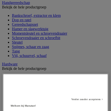
Handgereedschap
Bekijk de hele productgroep
Bankschroef, extractor en klem
Dop en ratel
Gereedschapsset
Hamer en slagwerktuig
Momentsleutel en schroevendraaier
Schroevendraaier en schroefbit
Sleutel
Snijmes, schaar en zaag
Tang
Vijl, schuurvel, schaaf
Hardware
Bekijk de hele productgroep
Beslag voor deuren, vensters en poorten
Bevestigingsmagneet
Bout
Brievenbus
Deur-, raam- en meubelgrepen
Dichting en borgringen
Verder zonder accepteren >
Dop, inzetstuk, veer en verbindingsdraad
Welkom bij Manutan!
Draadstift