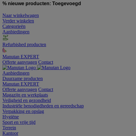
% nieuwe producten:
Toegevoegd
Naar winkelwagen
Verder winkelen
Categorieën
Aanbiedingen
Refurbished producten
Manutan EXPERT
Offerte aanvragen
Contact
Aanbiedingen
Duurzame producten
Manutan EXPERT
Offerte aanvragen
Contact
Magazijn en werkplaats
Veiligheid en gezondheid
Industriële benodigdheden en gereedschap
Verpakking en opslag
Hygiëne
Sport en vrije tijd
Terrein
Kantoor