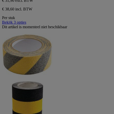
€ 31,90
excl. BTW
sterren.
5
€ 38,60 incl. BTW
beoordelingen
Per stuk
Bekijk 3 opties
Dit artikel is momenteel niet beschikbaar