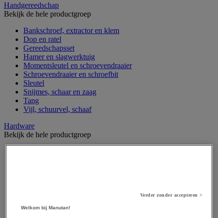
Handgereedschap
Bekijk de hele productgroep
Bankschroef, extractor en klem
Dop en ratel
Gereedschapsset
Hamer en slagwerktuig
Momentsleutel en schroevendraaier
Schroevendraaier en schroefbit
Sleutel
Snijmes, schaar en zaag
Tang
Vijl, schuurvel, schaaf
Hardware
Bekijk de hele productgroep
Beslag voor deuren, vensters en poorten
Bevestigingsmagneet
Bout
Brievenbus
Deur-, raam- en meubelgrepen
Dichting en borgringen
Verder zonder accepteren >
Dop, inzetstuk, veer en verbindingsdraad
Welkom bij Manutan!
Draadstift