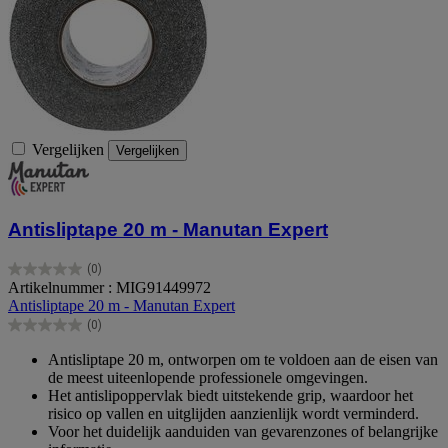
Vergelijken
Vergelijken
Antisliptape 20 m - Manutan Expert
(0)
0.0
Artikelnummer : MIG91449972
van
Antisliptape 20 m - Manutan Expert
de
(0)
5
0.0
sterren.
van
Antisliptape 20 m, ontworpen om te voldoen aan de eisen van
de
de meest uiteenlopende professionele omgevingen.
5
Het antislipoppervlak biedt uitstekende grip, waardoor het
sterren.
risico op vallen en uitglijden aanzienlijk wordt verminderd.
Voor het duidelijk aanduiden van gevarenzones of belangrijke