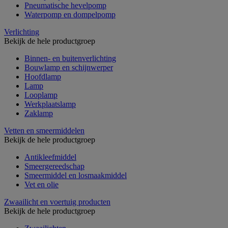
Pneumatische hevelpomp
Waterpomp en dompelpomp
Verlichting
Bekijk de hele productgroep
Binnen- en buitenverlichting
Bouwlamp en schijnwerper
Hoofdlamp
Lamp
Looplamp
Werkplaatslamp
Zaklamp
Vetten en smeermiddelen
Bekijk de hele productgroep
Antikleefmiddel
Smeergereedschap
Smeermiddel en losmaakmiddel
Vet en olie
Zwaailicht en voertuig producten
Bekijk de hele productgroep