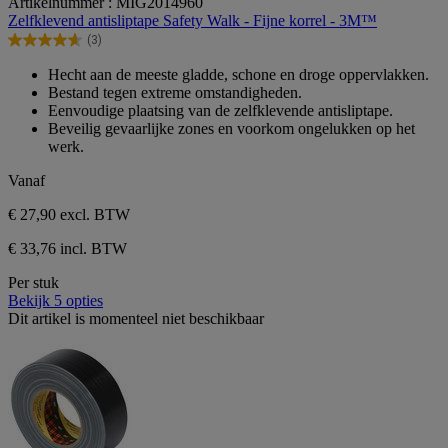
Artikelnummer : MIG2014960
van
Zelfklevend antisliptape Safety Walk - Fijne korrel - 3M™
de
(3)
5
4.7
sterren.
van
Hecht aan de meeste gladde, schone en droge oppervlakken.
3
de
Bestand tegen extreme omstandigheden.
beoordelingen
5
Eenvoudige plaatsing van de zelfklevende antisliptape.
sterren.
Beveilig gevaarlijke zones en voorkom ongelukken op het
3
werk.
beoordelingen
Vanaf
€ 27,90
excl. BTW
€ 33,76 incl. BTW
Per stuk
Bekijk 5 opties
Dit artikel is momenteel niet beschikbaar