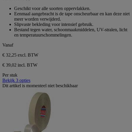
5
5.0
sterren.
van
Geschikt voor alle soorten oppervlakken.
1
de
Eenmaal aangebracht is de tape onscheurbaar en kan deze niet
beoordeling
5
meer worden verwijderd.
sterren.
Slipvaste bekleding voor intensief gebruik.
1
Bestand tegen water, schoonmaakmiddelen, UV-stralen, licht
beoordeling
en temperatuurschommelingen.
Vanaf
€ 32,25
excl. BTW
€ 39,02 incl. BTW
Per stuk
Bekijk 3 opties
Dit artikel is momenteel niet beschikbaar