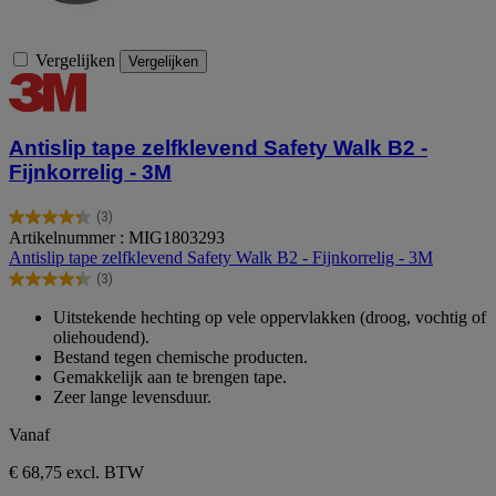
Vergelijken
Vergelijken
Antislip tape zelfklevend Safety Walk B2 -
Fijnkorrelig - 3M
(3)
4.3
Artikelnummer : MIG1803293
van
Antislip tape zelfklevend Safety Walk B2 - Fijnkorrelig - 3M
de
(3)
5
4.3
sterren.
van
Uitstekende hechting op vele oppervlakken (droog, vochtig of
3
de
oliehoudend).
beoordelingen
5
Bestand tegen chemische producten.
sterren.
Gemakkelijk aan te brengen tape.
3
Zeer lange levensduur.
beoordelingen
Vanaf
€ 68,75
excl. BTW