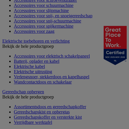
Accessoires voor schroevendraaier
Accessoires voor schuurmachine
Accessoires voor slijpmachine
Accessoires voor snij- en snoeigereedschap
Accessoires voor snij-schuurmachine
Accessoires voor spijkermachine
Accessoires voor zaag
Elektrische toebehoren en verlichting
Bekijk de hele productgroep
Accessoires voor elektrisch schakelpaneel
NOV 2025-NOV 2026
Batterij, oplader en kabel
NL
Elektrische kabel
Elektrische uitrusting
Verlengsnoer, stekkerdoos en kapelhaspel
Wandcontactdoos en schakelaar
Gereedschap opbergen
Bekijk de hele productgroep
Assortimentsdoos en gereedschapkoffer
Gereedschapskist en opbergtas
Gereedschapskoffer en versterkte kist
Verrijdbare werktafel