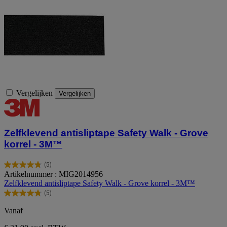
Vergelijken
Vergelijken
Zelfklevend antisliptape Safety Walk - Grove
korrel - 3M™
(5)
4.8
Artikelnummer : MIG2014956
van
Zelfklevend antisliptape Safety Walk - Grove korrel - 3M™
de
(5)
5
4.8
sterren.
van
Vanaf
5
de
beoordelingen
5