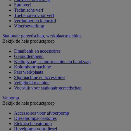
Spuitverf
Technische verf
Toebehoren voor verf
Verdunner en kleurstof
Vloerbewerking
Stationair gereedschap, werkplaatsmachine
Bekijk de hele productgroep
Draaibank en accessoires
Geluiddempend
Kettingzaag, schuurmachine en bandzaag
Kolomboormachine
Pers werkplaats
Slijpmachine en accessoires
Veiligheid machine
Voetstuk voor stationair gereedschap
Vatpomp
Bekijk de hele productgroep
Accessoires voor afvoerpomp
Dieselpompaccessoires
Elektrische vatpomp
Hevelpomp voor diesel