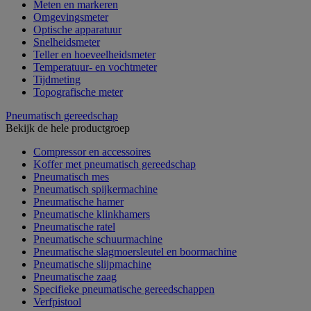
Meten en markeren
Omgevingsmeter
Optische apparatuur
Snelheidsmeter
Teller en hoeveelheidsmeter
Temperatuur- en vochtmeter
Tijdmeting
Topografische meter
Pneumatisch gereedschap
Bekijk de hele productgroep
Compressor en accessoires
Koffer met pneumatisch gereedschap
Pneumatisch mes
Pneumatisch spijkermachine
Pneumatische hamer
Pneumatische klinkhamers
Pneumatische ratel
Pneumatische schuurmachine
Pneumatische slagmoersleutel en boormachine
Pneumatische slijpmachine
Pneumatische zaag
Specifieke pneumatische gereedschappen
Verfpistool