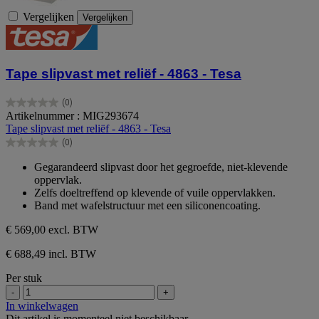
Vergelijken
Vergelijken
Tape slipvast met reliëf - 4863 - Tesa
(0)
0.0
Artikelnummer : MIG293674
van
Tape slipvast met reliëf - 4863 - Tesa
de
(0)
5
0.0
sterren.
van
Gegarandeerd slipvast door het gegroefde, niet-klevende
de
oppervlak.
5
Zelfs doeltreffend op klevende of vuile oppervlakken.
sterren.
Band met wafelstructuur met een siliconencoating.
€ 569,00
excl. BTW
€ 688,49 incl. BTW
Per stuk
-
+
In winkelwagen
Dit artikel is momenteel niet beschikbaar