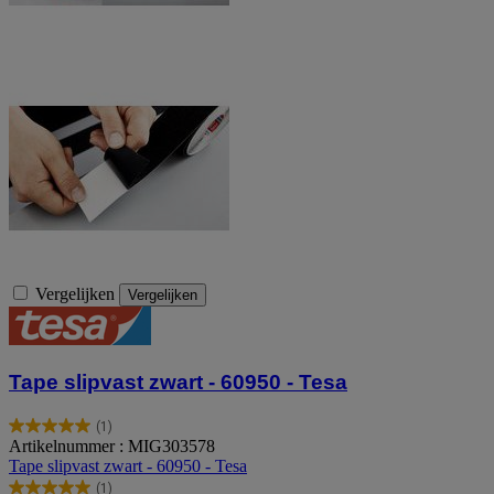
Vergelijken
Vergelijken
Tape slipvast zwart - 60950 - Tesa
(1)
5.0
Artikelnummer : MIG303578
van
Tape slipvast zwart - 60950 - Tesa
de
(1)