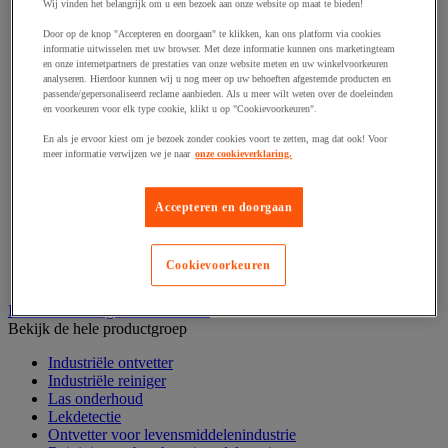
Haak en schroefoog
Wij vinden het belangrijk om u een bezoek aan onze website op maat te bieden!
Hang- en sluitwerk
Door op de knop "Accepteren en doorgaan" te klikken, kan ons platform via cookies
Ketting en trekkoord
informatie uitwisselen met uw browser. Met deze informatie kunnen ons marketingteam
Moer
en onze internetpartners de prestaties van onze website meten en uw winkelvoorkeuren
Nagel en blindklinktang
analyseren. Hierdoor kunnen wij u nog meer op uw behoeften afgestemde producten en
Plug en pin
passende/gepersonaliseerd reclame aanbieden. Als u meer wilt weten over de doeleinden
en voorkeuren voor elk type cookie, klikt u op "Cookievoorkeuren".
Punten, spijkers en nieten
Regelvoet
En als je ervoor kiest om je bezoek zonder cookies voort te zetten, mag dat ook! Voor
Ring
meer informatie verwijzen we je naar
onze cookieverklaring.
Scharnier
Scharnierpen, -strip en geheng
Schroef
Accepteren en doorgaan
Slot
Sluitknop en handgreep
Spie, pen en klem
Cookievoorkeuren
Trildempend
Industrieel reinigen en ontvetten
Bekijk de hele productgroep
Industriële ontvetter
Industriële reiniger
Las onderhoud
Lekdetectie
Ontvetter voor levensmiddelenindustrie