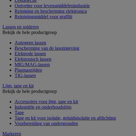
Lekdetectie
Ontvetter voor levensmiddelenindustrie
Reiniging en bescherming elektronica
Reinigingsmiddel voor graffiti
Lassen en solderen
Bekijk de hele productgroep
Autogeen lassen
Bescherming van de lasomgeving
Elektrode lassen
Elektronisch lassen
MIG/MAG-lassen
Plasmasnijden
TIG-lassen
Lijm, tape en kit
Bekijk de hele productgroep
Accessoires voor lijm, tape en kit
Industriële en onderhoudslijm
Tape
Tape en kit voor isolatie, geluidsisolatie en afdichting
Voorbereiding van ondergronden
Markeren