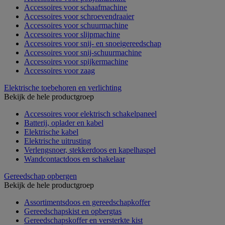
Accessoires voor schaafmachine
Accessoires voor schroevendraaier
Accessoires voor schuurmachine
Accessoires voor slijpmachine
Accessoires voor snij- en snoeigereedschap
Accessoires voor snij-schuurmachine
Accessoires voor spijkermachine
Accessoires voor zaag
Elektrische toebehoren en verlichting
Bekijk de hele productgroep
Accessoires voor elektrisch schakelpaneel
Batterij, oplader en kabel
Elektrische kabel
Elektrische uitrusting
Verlengsnoer, stekkerdoos en kapelhaspel
Wandcontactdoos en schakelaar
Gereedschap opbergen
Bekijk de hele productgroep
Assortimentsdoos en gereedschapkoffer
Gereedschapskist en opbergtas
Gereedschapskoffer en versterkte kist