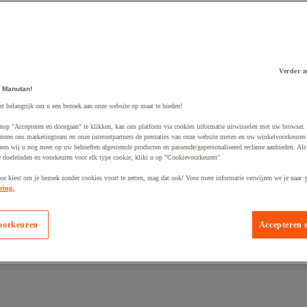
Verder z
 winkelwagen
 Manutan!
et belangrijk om u een bezoek aan onze website op maat te bieden!
nop "Accepteren en doorgaan" te klikken, kan ons platform via cookies informatie uitwisselen met uw browser.
nnen ons marketingteam en onze internetpartners de prestaties van onze website meten en uw winkelvoorkeuren 
nen wij u nog meer op uw behoeften afgestemde producten en passende/gepersonaliseerd reclame aanbieden. Als
 doeleinden en voorkeuren voor elk type cookie, klikt u op "Cookievoorkeuren".
oor kiest om je bezoek zonder cookies voort te zetten, mag dat ook! Voor meer informatie verwijzen we je naar
ring.
oorkeuren
Accepteren 