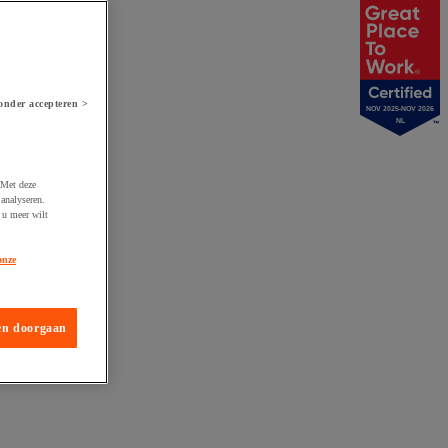
onder accepteren >
NOV 2025-NOV 2026
NL
 Met deze
analyseren.
 u meer wilt
onze
en doorgaan