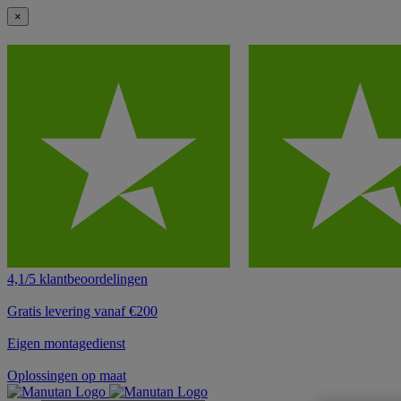
×
4,1/5 klantbeoordelingen
Gratis levering vanaf €200
Eigen montagedienst
Oplossingen op maat