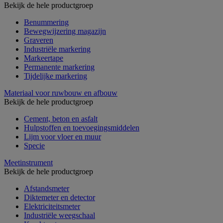
Bekijk de hele productgroep
Benummering
Bewegwijzering magazijn
Graveren
Industriële markering
Markeertape
Permanente markering
Tijdelijke markering
Materiaal voor ruwbouw en afbouw
Bekijk de hele productgroep
Cement, beton en asfalt
Hulpstoffen en toevoegingsmiddelen
Lijm voor vloer en muur
Specie
Meetinstrument
Bekijk de hele productgroep
Afstandsmeter
Diktemeter en detector
Elektriciteitsmeter
Industriële weegschaal