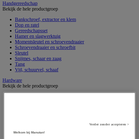
Handgereedschap
Bekijk de hele productgroep
Bankschroef, extractor en klem
Dop en ratel
Gereedschapsset
Hamer en slagwerktuig
Momentsleutel en schroevendraaier
Schroevendraaier en schroefbit
Sleutel
Snijmes, schaar en zaag
Tang
Vijl, schuurvel, schaaf
Hardware
Bekijk de hele productgroep
Beslag voor deuren, vensters en poorten
Bevestigingsmagneet
Bout
Brievenbus
Deur-, raam- en meubelgrepen
Dichting en borgringen
Verder zonder accepteren >
Dop, inzetstuk, veer en verbindingsdraad
Welkom bij Manutan!
Draadstift