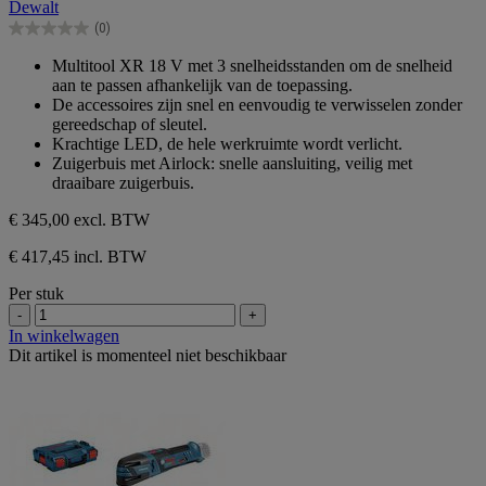
Dewalt
5
(0)
sterren.
0.0
van
Multitool XR 18 V met 3 snelheidsstanden om de snelheid
de
aan te passen afhankelijk van de toepassing.
5
De accessoires zijn snel en eenvoudig te verwisselen zonder
sterren.
gereedschap of sleutel.
Krachtige LED, de hele werkruimte wordt verlicht.
Zuigerbuis met Airlock: snelle aansluiting, veilig met
draaibare zuigerbuis.
€ 345,00
excl. BTW
€ 417,45 incl. BTW
Per stuk
-
+
In winkelwagen
Dit artikel is momenteel niet beschikbaar