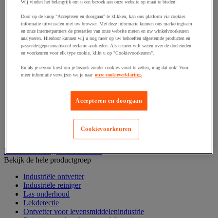
Haak en schroefoog
Wij vinden het belangrijk om u een bezoek aan onze website op maat te bieden!
Hang- en sluitwerk
Door op de knop "Accepteren en doorgaan" te klikken, kan ons platform via cookies
Ketting en trekkoord
informatie uitwisselen met uw browser. Met deze informatie kunnen ons marketingteam
Moer
en onze internetpartners de prestaties van onze website meten en uw winkelvoorkeuren
Nagel en blindklinktang
analyseren. Hierdoor kunnen wij u nog meer op uw behoeften afgestemde producten en
Plug en pin
passende/gepersonaliseerd reclame aanbieden. Als u meer wilt weten over de doeleinden
en voorkeuren voor elk type cookie, klikt u op "Cookievoorkeuren".
Punten, spijkers en nieten
Regelvoet
En als je ervoor kiest om je bezoek zonder cookies voort te zetten, mag dat ook! Voor
Ring
meer informatie verwijzen we je naar
onze cookieverklaring.
Scharnier
Scharnierpen, -strip en geheng
Schroef
Accepteren en doorgaan
Slot
Sluitknop en handgreep
Spie, pen en klem
Cookievoorkeuren
Trildempend
Industrieel reinigen en ontvetten
Bekijk de hele productgroep
Industriële ontvetter
Industriële reiniger
Las onderhoud
Lekdetectie
Ontvetter voor levensmiddelenindustrie