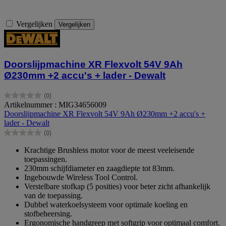
Vergelijken
Vergelijken
Doorslijpmachine XR Flexvolt 54V 9Ah
Ø230mm +2 accu's + lader - Dewalt
(0)
0.0
Artikelnummer : MIG34656009
van
Doorslijpmachine XR Flexvolt 54V 9Ah Ø230mm +2 accu's +
de
lader - Dewalt
5
(0)
sterren.
0.0
van
Krachtige Brushless motor voor de meest veeleisende
de
toepassingen.
5
230mm schijfdiameter en zaagdiepte tot 83mm.
sterren.
Ingebouwde Wireless Tool Control.
Verstelbare stofkap (5 posities) voor beter zicht afhankelijk
van de toepassing.
Dubbel waterkoelsysteem voor optimale koeling en
stofbeheersing.
Ergonomische handgreep met softgrip voor optimaal comfort.