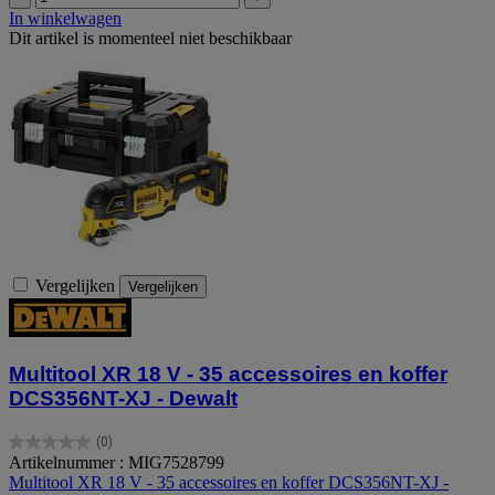
In winkelwagen
Dit artikel is momenteel niet beschikbaar
Vergelijken
Vergelijken
Multitool XR 18 V - 35 accessoires en koffer
DCS356NT-XJ - Dewalt
(0)
0.0
Artikelnummer : MIG7528799
van
Multitool XR 18 V - 35 accessoires en koffer DCS356NT-XJ -
de