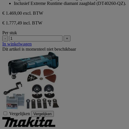
Inclusief Extreme Runtime diamant zaagblad (DT40260-QZ).
€ 1.469,00
excl. BTW
€ 1.777,49 incl. BTW
Per stuk
-
+
In winkelwagen
Dit artikel is momenteel niet beschikbaar
Vergelijken
Vergelijken