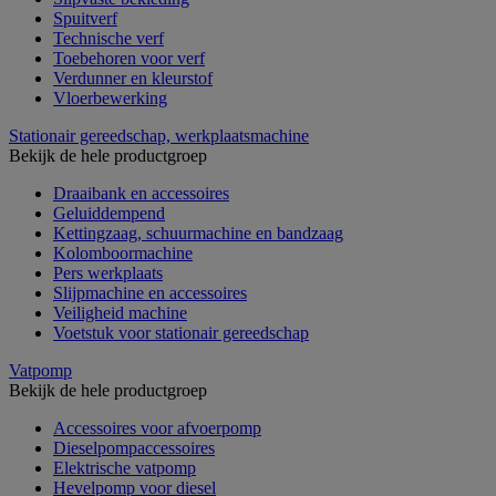
Spuitverf
Technische verf
Toebehoren voor verf
Verdunner en kleurstof
Vloerbewerking
Stationair gereedschap, werkplaatsmachine
Bekijk de hele productgroep
Draaibank en accessoires
Geluiddempend
Kettingzaag, schuurmachine en bandzaag
Kolomboormachine
Pers werkplaats
Slijpmachine en accessoires
Veiligheid machine
Voetstuk voor stationair gereedschap
Vatpomp
Bekijk de hele productgroep
Accessoires voor afvoerpomp
Dieselpompaccessoires
Elektrische vatpomp
Hevelpomp voor diesel