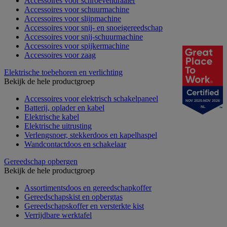
Accessoires voor schroevendraaier
Accessoires voor schuurmachine
Accessoires voor slijpmachine
Accessoires voor snij- en snoeigereedschap
Accessoires voor snij-schuurmachine
Accessoires voor spijkermachine
Accessoires voor zaag
Elektrische toebehoren en verlichting
Bekijk de hele productgroep
Accessoires voor elektrisch schakelpaneel
NOV 2025-NOV 2026
Batterij, oplader en kabel
NL
Elektrische kabel
Elektrische uitrusting
Verlengsnoer, stekkerdoos en kapelhaspel
Wandcontactdoos en schakelaar
Gereedschap opbergen
Bekijk de hele productgroep
Assortimentsdoos en gereedschapkoffer
Gereedschapskist en opbergtas
Gereedschapskoffer en versterkte kist
Verrijdbare werktafel