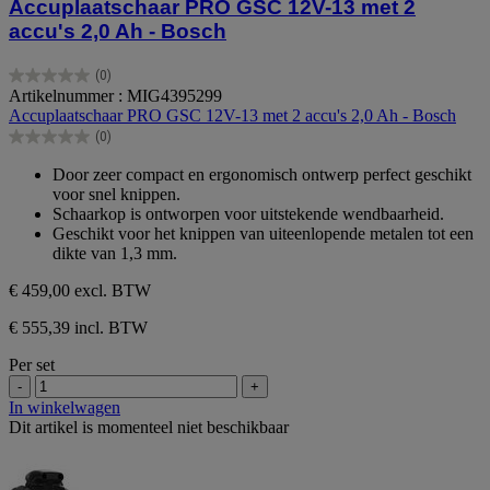
Accuplaatschaar PRO GSC 12V-13 met 2
accu's 2,0 Ah - Bosch
(0)
0.0
Artikelnummer : MIG4395299
van
Accuplaatschaar PRO GSC 12V-13 met 2 accu's 2,0 Ah - Bosch
de
(0)
5
0.0
sterren.
van
Door zeer compact en ergonomisch ontwerp perfect geschikt
de
voor snel knippen.
5
Schaarkop is ontworpen voor uitstekende wendbaarheid.
sterren.
Geschikt voor het knippen van uiteenlopende metalen tot een
dikte van 1,3 mm.
€ 459,00
excl. BTW
€ 555,39 incl. BTW
Per set
-
+
In winkelwagen
Dit artikel is momenteel niet beschikbaar