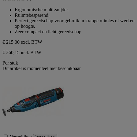
5
0.0
sterren.
van
Ergonomische multi-snijder.
de
Ruimtebesparend.
5
Perfect gereedschap voor gebruik in krappe ruimtes of werken
sterren.
op hoogte.
Zeer compact en licht gereedschap.
€ 215,00
excl. BTW
€ 260,15 incl. BTW
Per stuk
Dit artikel is momenteel niet beschikbaar
Vergelijken