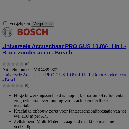
Vergelijken
Vergelijken
Universele Accuschaar PRO GUS 10.8V-Li in L-
Boxx zonder accu - Bosch
(0)
0.0
Artikelnummer : MIG4395302
van
Universele Accuschaar PRO GUS 10.8V-Li in L-Boxx zonder accu
de
- Bosch
5
(0)
sterren.
0.0
van
Hoge bewerkingssnelheid is mogelijk door onbelast toerental
de
en goede rotatieverhouding voor zachte en flexibele
5
materialen.
sterren.
Krachtige opbouw zorgt voor fantastische snijprestatie van tot
wel 150 m per Ah.
Zelfslijpend Multi-Material zaagblad maakt de machine
veelzijdig.