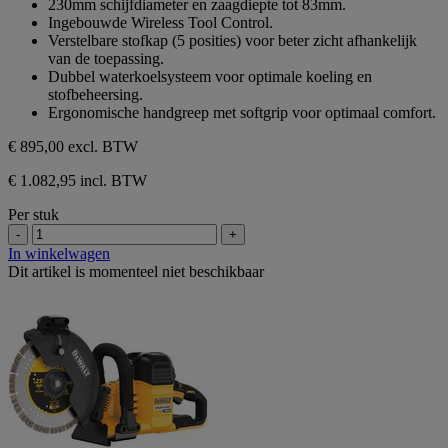
230mm schijfdiameter en zaagdiepte tot 83mm.
sterren.
Ingebouwde Wireless Tool Control.
Verstelbare stofkap (5 posities) voor beter zicht afhankelijk
van de toepassing.
Dubbel waterkoelsysteem voor optimale koeling en
stofbeheersing.
Ergonomische handgreep met softgrip voor optimaal comfort.
€ 895,00
excl. BTW
€ 1.082,95 incl. BTW
Per stuk
-
+
In winkelwagen
Dit artikel is momenteel niet beschikbaar