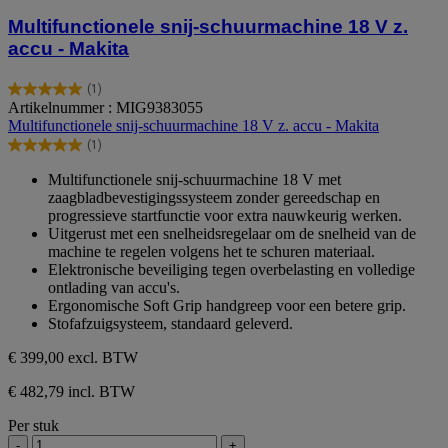
Multifunctionele snij-schuurmachine 18 V z.
accu - Makita
(1)
5.0
Artikelnummer : MIG9383055
van
Multifunctionele snij-schuurmachine 18 V z. accu - Makita
de
(1)
5
5.0
sterren.
van
Multifunctionele snij-schuurmachine 18 V met
1
de
zaagbladbevestigingssysteem zonder gereedschap en
beoordeling
5
progressieve startfunctie voor extra nauwkeurig werken.
sterren.
Uitgerust met een snelheidsregelaar om de snelheid van de
1
machine te regelen volgens het te schuren materiaal.
beoordeling
Elektronische beveiliging tegen overbelasting en volledige
ontlading van accu's.
Ergonomische Soft Grip handgreep voor een betere grip.
Stofafzuigsysteem, standaard geleverd.
€ 399,00
excl. BTW
€ 482,79 incl. BTW
Per stuk
-
+