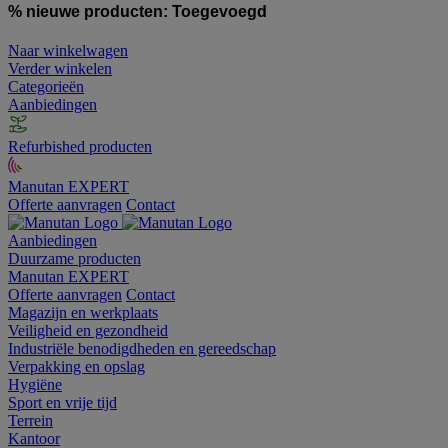
% nieuwe producten:
Toegevoegd
Naar winkelwagen
Verder winkelen
Categorieën
Aanbiedingen
Refurbished producten
Manutan EXPERT
Offerte aanvragen
Contact
Aanbiedingen
Duurzame producten
Manutan EXPERT
Offerte aanvragen
Contact
Magazijn en werkplaats
Veiligheid en gezondheid
Industriële benodigdheden en gereedschap
Verpakking en opslag
Hygiëne
Sport en vrije tijd
Terrein
Kantoor