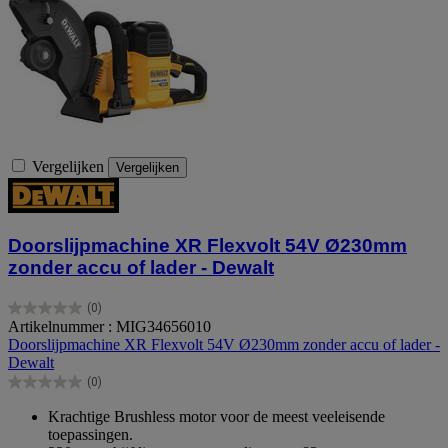
Vergelijken
Vergelijken
Doorslijpmachine XR Flexvolt 54V Ø230mm
zonder accu of lader - Dewalt
(0)
0.0
Artikelnummer : MIG34656010
van
Doorslijpmachine XR Flexvolt 54V Ø230mm zonder accu of lader -
de
Dewalt
5
(0)
sterren.
0.0
van
Krachtige Brushless motor voor de meest veeleisende
de
toepassingen.
5