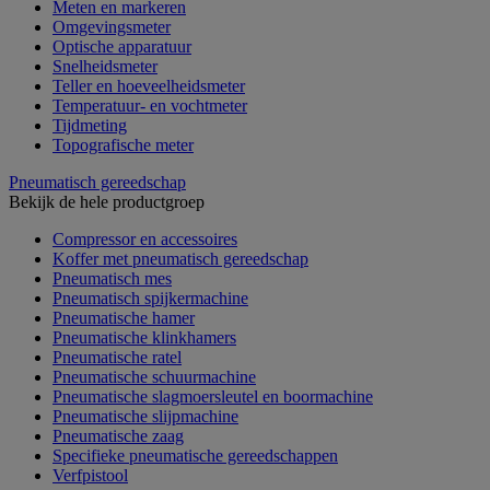
Meten en markeren
Omgevingsmeter
Optische apparatuur
Snelheidsmeter
Teller en hoeveelheidsmeter
Temperatuur- en vochtmeter
Tijdmeting
Topografische meter
Pneumatisch gereedschap
Bekijk de hele productgroep
Compressor en accessoires
Koffer met pneumatisch gereedschap
Pneumatisch mes
Pneumatisch spijkermachine
Pneumatische hamer
Pneumatische klinkhamers
Pneumatische ratel
Pneumatische schuurmachine
Pneumatische slagmoersleutel en boormachine
Pneumatische slijpmachine
Pneumatische zaag
Specifieke pneumatische gereedschappen
Verfpistool