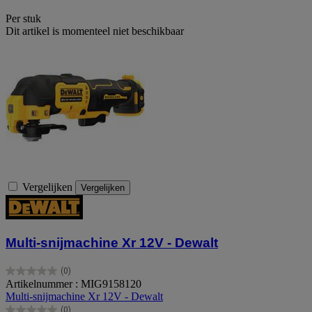
Per stuk
Dit artikel is momenteel niet beschikbaar
Vergelijken
Vergelijken
Multi-snijmachine Xr 12V - Dewalt
(0)
0.0
Artikelnummer : MIG9158120
van
Multi-snijmachine Xr 12V - Dewalt
de
(0)