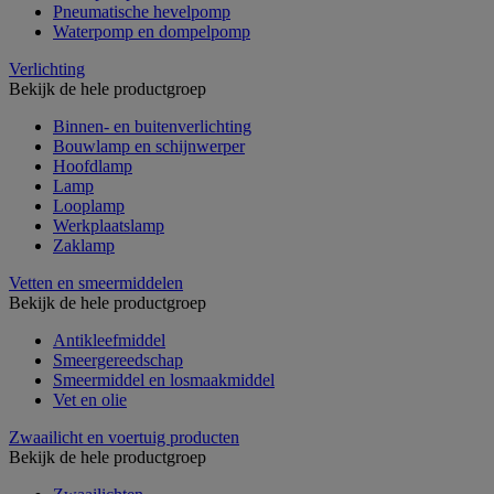
Pneumatische hevelpomp
Waterpomp en dompelpomp
Verlichting
Bekijk de hele productgroep
Binnen- en buitenverlichting
Bouwlamp en schijnwerper
Hoofdlamp
Lamp
Looplamp
Werkplaatslamp
Zaklamp
Vetten en smeermiddelen
Bekijk de hele productgroep
Antikleefmiddel
Smeergereedschap
Smeermiddel en losmaakmiddel
Vet en olie
Zwaailicht en voertuig producten
Bekijk de hele productgroep