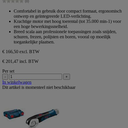
(0)
5
0.0
sterren.
van
Comfortabel in gebruik door compact formaat, ergonomisch
de
ontwerp en geïntegreerde LED-verlichting.
5
Krachtige motor met hoog toerental (tot 35.000 min-1) voor
sterren.
een hoge bewerkingssnelheid.
Breed scala aan professionele toepassingen zoals snijden,
schuren, frezen, polijsten en boren, vooral op moeilijk
toegankelijke plaatsen.
€ 166,50
excl. BTW
€ 201,47 incl. BTW
Per set
-
+
In winkelwagen
Dit artikel is momenteel niet beschikbaar