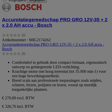
Vergelijken
Accurotatiegereedschap PRO GRO 12V-35 + 2
x 2.0 AH accu - Bosch
(0)
0.0
Artikelnummer : MIG2174262
van
Accurotatiegereedschap PRO GRO 12V-35 + 2 x 2.0 AH accu -
de
Bosch
5
(0)
sterren.
0.0
van
Comfortabel in gebruik door compact formaat, ergonomisch
de
ontwerp en geïntegreerde LED-verlichting.
5
Krachtige motor met hoog toerental (tot 35.000 min-1) voor
sterren.
een hoge bewerkingssnelheid.
Breed scala aan professionele toepassingen zoals snijden,
schuren, frezen, polijsten en boren, vooral op moeilijk
toegankelijke plaatsen.
€ 270,00
excl. BTW
€ 326,70 incl. BTW