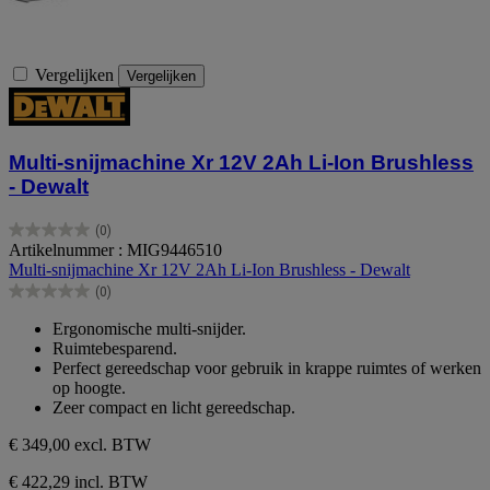
Vergelijken
Vergelijken
Multi-snijmachine Xr 12V 2Ah Li-Ion Brushless
- Dewalt
(0)
0.0
Artikelnummer : MIG9446510
van
Multi-snijmachine Xr 12V 2Ah Li-Ion Brushless - Dewalt
de
(0)
5
0.0
sterren.
van
Ergonomische multi-snijder.
de
Ruimtebesparend.
5
Perfect gereedschap voor gebruik in krappe ruimtes of werken
sterren.
op hoogte.
Zeer compact en licht gereedschap.
€ 349,00
excl. BTW
€ 422,29 incl. BTW